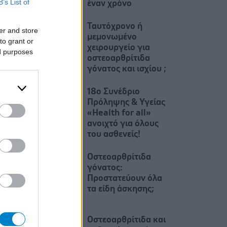
B’s List of
έναν χρόνο
Ταυτόχρονο ή
er and store
μεμονωμένο
to grant or
χειρουργείο για
ed purposes
οστεοαρθρίτιδα
γόνατος και ισχίου ;
18ο Συνέδριο
Πρόληψης & Υγείας
«Health for all»
ανοιχτό για όλους
του ασθενείς!
Οστεοαρθρίτιδα
γόνατος:
Προστατεύουν όλα
τα είδη άσκησης;
Οστεοαρθρίτιδα και