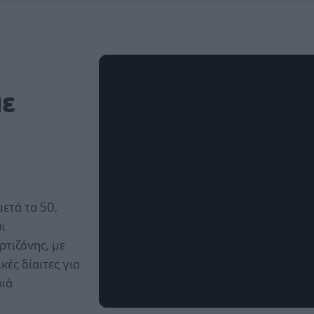
με
ετά τα 50,
αι
τιζόνης, με
ές δίαιτες για
ριά