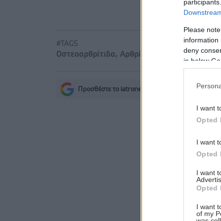
participants
Downstream 
Please note
information 
#TAGS
deny consent
Οστεοαρθρίτιδα
,
Αρθρίτιδα
,
Γυμναστήριο κα
in below Go
Persona
Προσθέστε το iatronet.gr στο Discover
s
I want t
Opted 
I want t
Opted 
I want 
Advertis
Opted 
I want t
of my P
was col