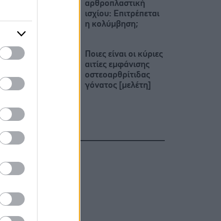
αρθροπλαστική
ισχίου: Επιτρέπεται
η κολύμβηση;
Ποιες είναι οι κύριες
αιτίες εμφάνισης
οστεοαρθρίτιδας
γόνατος [μελέτη]