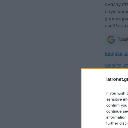
αναλογιστε
συγκεκριμ
χαρακτηρίζ
προβλήματ
Προσθ
Ειδήσεις 
Φρούτα, σ
Σημάδια δ
iatronet.g
Αδ. Γεωργι
If you wish 
είναι καιν
sensitive in
σοβαρών ε
confirm you
continue se
information 
further disc