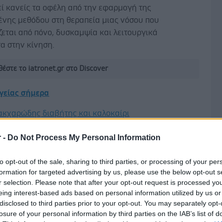
ί κανείς τα οφέλη από την εφαρμογή της
ένης μεθόδου στη θεραπεία μιας νόσου που
εται από πόνο, δυσκαμψία και λειτουργικά
α στην κίνηση.
έστε το iatronet.gr στο Discover
υγείας σήμερα
ακχαρώδης διαβήτης και καλοκαίρι
ιπολικής διαταραχής
r -
Do Not Process My Personal Information
Δ
άδης στη Ρόδο: ''Σε ενάμιση χρόνο, το νοσοκομείο θα
to opt-out of the sale, sharing to third parties, or processing of your per
ούργιο''- 'Αμεσα μέτρα για την αντιμετώπιση των
formation for targeted advertising by us, please use the below opt-out s
λλείψεων προσωπικού
r selection. Please note that after your opt-out request is processed y
eing interest-based ads based on personal information utilized by us or
disclosed to third parties prior to your opt-out. You may separately opt-
losure of your personal information by third parties on the IAB’s list of