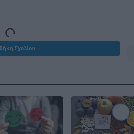
ding...
θήκη Σχολίου