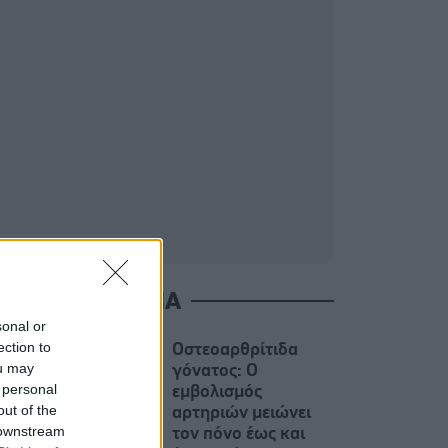
ΙΑΒΑΣΤΕ ΑΚΟΜΑ
sonal or
ection to
Οστεοαρθρίτιδα
ou may
γόνατος: Ο
 personal
εμβολισμός
out of the
αρτηριών μειώνει
 downstream
τον πόνο έως και