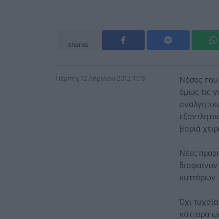
shares
Πέμπτη, 12 Απριλίου 2012, 11:19
Νόσος που 
όμως τις γ
αναλγητικ
εξαντλητικ
βαριά χειρ
Νέες προοπ
διαφαίνον
κυττάρων.
Όχι τυχαία
κύτταρα ως