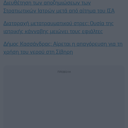
Διευθέτηση των αποζημιώσεων των
Στρατιωτικών Ιατρών μετά από αίτημα του ΙΣΑ
Διαταραχή μετατραυματικού στρες: Ουσία της
ιατρικής κάνναβης μειώνει τους εφιάλτες
Δήμος Κασσάνδρας: Αίρεται η απαγόρευση για τη
χρήση του νερού στη Σίβηρη