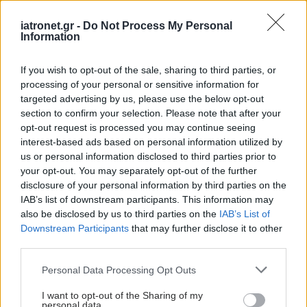
iatronet.gr -
Do Not Process My Personal
#TAGS
Information
Καρκίνος
,
Καρκίνος πάγκρεας
,
Υπέρηχος
If you wish to opt-out of the sale, sharing to third parties, or
processing of your personal or sensitive information for
Προσθέστε το iatronet.gr στο Discover
targeted advertising by us, please use the below opt-out
section to confirm your selection. Please note that after your
opt-out request is processed you may continue seeing
interest-based ads based on personal information utilized by
shares
us or personal information disclosed to third parties prior to
your opt-out. You may separately opt-out of the further
disclosure of your personal information by third parties on the
ΔΙΑΒΑΣΤΕ ΑΚΟΜΑ
IAB’s list of downstream participants. This information may
also be disclosed by us to third parties on the
IAB’s List of
Καρκίνος ωοθηκών: Η
Downstream Participants
that may further disclose it to other
φρουκτόζη συμβάλλει
third parties.
στην εξάπλωση της
νόσου [μελέτη]
Please note that this website/app uses one or more Google
Personal Data Processing Opt Outs
services and may gather and store information including but
not limited to your visit or usage behaviour. You may click to
I want to opt-out of the Sharing of my
personal data.