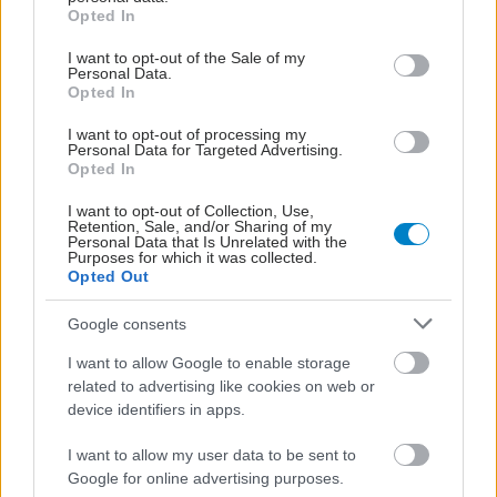
grant or deny consent to Google and its third-party tags to
Opted In
Ευρωπαϊκό Πρόγραμμα
use your data for below specified purposes in below Google
MELODIC - Σε ποιους
consent section.
I want to opt-out of the Sale of my
απευθύνεται
Personal Data.
Opted In
I want to opt-out of processing my
Personal Data for Targeted Advertising.
Opted In
Προκλήσεις σε άτομα με
εμπειρία καρκίνου μετά
I want to opt-out of Collection, Use,
Retention, Sale, and/or Sharing of my
την πανδημία [ελληνική
Personal Data that Is Unrelated with the
μελέτη]
Purposes for which it was collected.
Opted Out
Google consents
Η Χρ. Κράββαρη
I want to allow Google to enable storage
συντονίστρια της
related to advertising like cookies on web or
Ομάδας Εργασίας για το
device identifiers in apps.
Εθνικό Σχέδιο Δράσης
Κατά του Καρκίνου
I want to allow my user data to be sent to
Google for online advertising purposes.