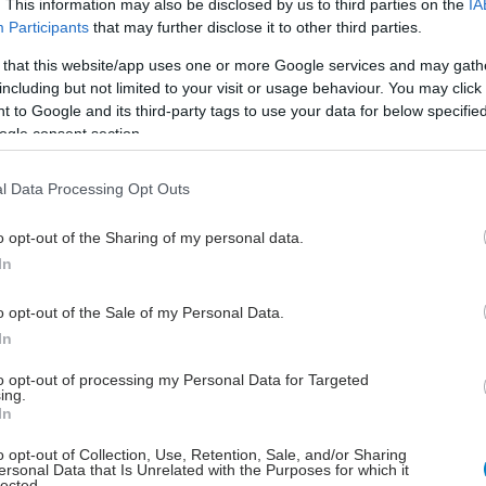
έστε το iatronet.gr στο Discover
. This information may also be disclosed by us to third parties on the
IA
Participants
that may further disclose it to other third parties.
υγείας σήμερα
 that this website/app uses one or more Google services and may gath
including but not limited to your visit or usage behaviour. You may click 
gan χαμηλών λιπαρών βοηθά στην απώλεια βάρους
 to Google and its third-party tags to use your data for below specifi
ειώνεται η ποσότητα του φαγητού [μελέτη]
ogle consent section.
κρινε φάρμακο για τη ναρκοληψία
l Data Processing Opt Outs
ες και οι μορφές τους
o opt-out of the Sharing of my personal data.
In
o opt-out of the Sale of my Personal Data.
In
to opt-out of processing my Personal Data for Targeted
ing.
In
o opt-out of Collection, Use, Retention, Sale, and/or Sharing
ersonal Data that Is Unrelated with the Purposes for which it
lected.