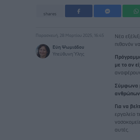
shares
Παρασκευή, 28 Μαρτίου 2025, 16:45
Νέα εξέλι
πιθανόν ν
Εύη Ψωμιάδου
Υπεύθυνη Ύλης
Πρόγραμμα
με το αν ε
αναφέρουν
Σύμφωνα μ
ανθρώπων 
Για να βε
εργαλείο τ
νοσοκομεί
αυτές.