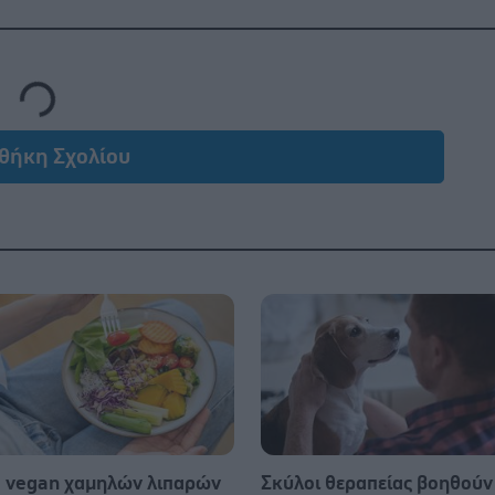
Loading...
θήκη Σχολίου
α vegan χαμηλών λιπαρών
Σκύλοι θεραπείας βοηθούν