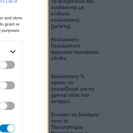
B’s List of
Τα αντιβιοτικά δεν
συνδέονται με
κίνδυνο
er and store
κοιλιοκάκης
to grant or
[μελέτη]
ed purposes
Κοιλιοκάκη:
Πειραματικό
φάρμακο προσφέρει
ελπίδα
Κοιλιοκάκη: Τι
πρέπει να
γνωρίζουμε για τη
χρόνια νόσο του
εντέρου
Eνωσαν τις δυνάμεις
τους το
Πανεπιστήμιο