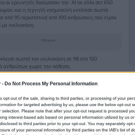
ια οι ερευνητές δοκίμασαν την AI σε άλλο σετ 650
ιοψίας και η τεχνητή νοημοσύνη εντόπισε σωστά
ρα από 95 περιστατικά από 100 ανθρώπους που είχαν
 με κοιλιοκάκη.
κλεισε σωστά την κοιλιοκάκη σε 98 στα 100
κά ανθρώπων χωρίς την πάθηση.
Δ
Jaeckle, του University of Cambridge, δήλωσε ότι
r -
Do Not Process My Personal Information
ώτη φορά που η ΑΙ φάνηκε να διαγιγνώσκει τόσο
 ένας έμπειρος παθολόγος αν ένας άνθρωπος έχει ή
to opt-out of the sale, sharing to third parties, or processing of your per
κάκη.
formation for targeted advertising by us, please use the below opt-out s
r selection. Please note that after your opt-out request is processed y
eing interest-based ads based on personal information utilized by us or
 Journal of Medicine AI.
disclosed to third parties prior to your opt-out. You may separately opt-
losure of your personal information by third parties on the IAB’s list of