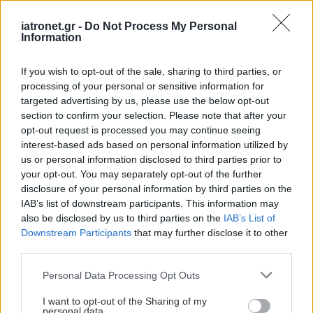
Αδ. Γεωργιάδης στη Ρόδο: ''Σε ενάμιση χρόνο, το
νοσοκομείο θα είναι καινούργιο''- 'Αμεσα μέτρα
iatronet.gr -
Do Not Process My Personal
Information
για την αντιμετώπιση των σοβαρών ελλείψεων
προσωπικού
If you wish to opt-out of the sale, sharing to third parties, or
processing of your personal or sensitive information for
targeted advertising by us, please use the below opt-out
section to confirm your selection. Please note that after your
#TAGS
opt-out request is processed you may continue seeing
Σκλήρυνση κατά πλάκας - πολλαπλή σκλήρυνση
interest-based ads based on personal information utilized by
us or personal information disclosed to third parties prior to
your opt-out. You may separately opt-out of the further
disclosure of your personal information by third parties on the
Προσθέστε το iatronet.gr στο Discover
IAB’s list of downstream participants. This information may
also be disclosed by us to third parties on the
IAB’s List of
Downstream Participants
that may further disclose it to other
shares
third parties.
Please note that this website/app uses one or more Google
Personal Data Processing Opt Outs
services and may gather and store information including but
ΔΙΑΒΑΣΤΕ ΑΚΟΜΑ
not limited to your visit or usage behaviour. You may click to
I want to opt-out of the Sharing of my
personal data.