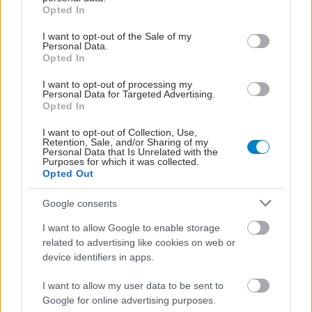
grant or deny consent to Google and its third-party tags to
Opted In
Πολλαπλή σκλήρυνση:
use your data for below specified purposes in below Google
Χαμηλού κόστους
consent section.
I want to opt-out of the Sale of my
θεραπεία φάνηκε το ίδιο
Personal Data.
αποτελεσματική με τη
Opted In
συνήθη αγωγή
I want to opt-out of processing my
Personal Data for Targeted Advertising.
Opted In
Δώδεκα ώρες στο νερό
για τη Σκλήρυνση Κατά
I want to opt-out of Collection, Use,
Πλάκας
Retention, Sale, and/or Sharing of my
Personal Data that Is Unrelated with the
Purposes for which it was collected.
Opted Out
Google consents
Πολλαπλή σκλήρυνση
και φαρμακευτικά
I want to allow Google to enable storage
μανιτάρια
related to advertising like cookies on web or
(μυκοθεραπεία)
device identifiers in apps.
I want to allow my user data to be sent to
Google for online advertising purposes.
Αλκοόλ, καφές,