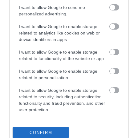
νικοτίνη: Πώς
I want to allow Google to send me
επηρεάζουν ανθρώπους
personalized advertising.
με πολλαπλή σκλήρυνση
[μελέτη]
I want to allow Google to enable storage
related to analytics like cookies on web or
device identifiers in apps.
Πολλαπλή Σκλήρυνση:
Έγκαιρη διάγνωση και
I want to allow Google to enable storage
ολιστική προσέγγιση στη
related to functionality of the website or app.
θεραπεία
I want to allow Google to enable storage
related to personalization.
Νεότερα θεραπευτικά
I want to allow Google to enable storage
δεδομένα για την
related to security, including authentication
Πολλαπλή Σκλήρυνση,
functionality and fraud prevention, and other
στο τέλος του πρώτου
user protection.
τετάρτου του 21ου
αιώνα
CONFIRM