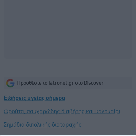
Προσθέστε το iatronet.gr στο Discover
Ειδήσεις υγείας σήμερα
Φρούτα, σακχαρώδης διαβήτης και καλοκαίρι
Σημάδια διπολικής διαταραχής