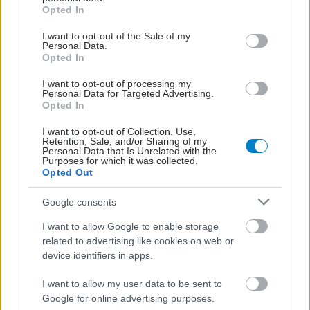
grant or deny consent to Google and its third-party tags to
Opted In
use your data for below specified purposes in below Google
consent section.
I want to opt-out of the Sale of my
Personal Data.
Opted In
I want to opt-out of processing my
Personal Data for Targeted Advertising.
Opted In
I want to opt-out of Collection, Use,
Retention, Sale, and/or Sharing of my
Personal Data that Is Unrelated with the
Purposes for which it was collected.
Opted Out
Πέμπτη, 24 Αυγούστου 2023, 16:15
Google consents
Τα οφέλη της γιόγκα στη σωματική και ψυχική
υγεία
I want to allow Google to enable storage
related to advertising like cookies on web or
Ένα λεπτό στρώμα γυμναστικής και άνετα ρούχα αρκούν για
device identifiers in apps.
να ξεκινήσει κάποιος να κάνει γιόγκα.
I want to allow my user data to be sent to
Google for online advertising purposes.