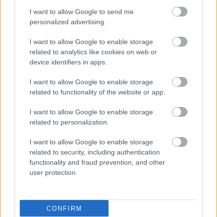
I want to allow Google to send me
personalized advertising.
I want to allow Google to enable storage
related to analytics like cookies on web or
device identifiers in apps.
I want to allow Google to enable storage
related to functionality of the website or app.
I want to allow Google to enable storage
related to personalization.
Παρασκευή, 09 Δεκεμβρίου 2022, 15:31
Λίγη γιόγκα επιπλέον αερόβιας άσκησης
I want to allow Google to enable storage
συμβάλλει στη μείωση της υπέρτασης
related to security, including authentication
functionality and fraud prevention, and other
Στην ομάδα της γιόγκα, η συστολική πίεση μειώθηκε κατά 10
user protection.
mm Hg. Στην ομάδα των διατάσεων μειώθηκε κατά 4 mm
Hg.
CONFIRM