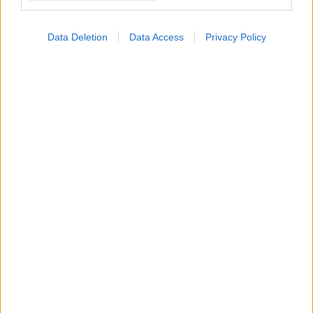
Data Deletion
Data Access
Privacy Policy
Παρασκευή, 26 Αυγούστου 2022, 13:15
Μπορεί να βοηθήσει η γιόγκα στην κατάθλιψη;
Η πρακτική της γιόγκα έχει αναγνωρισμένη θετική επίδραση
στην ψυχολογία μας, κατά πόσο όμως μπορεί να βοηθήσει
ένα άτομο με κατάθλιψη;