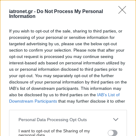
iatronet.gr -
Do Not Process My Personal
Information
If you wish to opt-out of the sale, sharing to third parties, or
processing of your personal or sensitive information for
targeted advertising by us, please use the below opt-out
section to confirm your selection. Please note that after your
Τρίτη, 26 Σεπτεμβρίου 2023, 18:00
opt-out request is processed you may continue seeing
interest-based ads based on personal information utilized by
Η γιόγκα βελτιώνει την ποιότητα ζωής και την
us or personal information disclosed to third parties prior to
καρδιαγγειακή λειτουργία σε ασθενείς με
your opt-out. You may separately opt-out of the further
καρδιακή ανεπάρκεια [μελέτη]
disclosure of your personal information by third parties on the
IAB’s list of downstream participants. This information may
Ερευνητές σημειώνουν ότι η θεραπεία με γιόγκα
also be disclosed by us to third parties on the
IAB’s List of
ενδεχομένως μπορεί να βελτιώσει την ευεξία και τη
Downstream Participants
that may further disclose it to other
λειτουργία της αριστερής κοιλίας σε ασθενείς με καρδιακή
third parties.
ανεπάρκεια που ακολουθούν τη βέλτιστη ιατρική
αντιμετώπιση.
Please note that this website/app uses one or more Google
Personal Data Processing Opt Outs
services and may gather and store information including but
not limited to your visit or usage behaviour. You may click to
I want to opt-out of the Sharing of my
personal data.