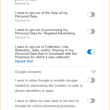
grant or deny consent to Google and its third-party tags to
Opted In
use your data for below specified purposes in below Google
consent section.
I want to opt-out of the Sale of my
Personal Data.
Opted In
I want to opt-out of processing my
Personal Data for Targeted Advertising.
Opted In
I want to opt-out of Collection, Use,
Retention, Sale, and/or Sharing of my
Παρασκευή, 21 Μαΐου 2010, 15:10
Personal Data that Is Unrelated with the
Purposes for which it was collected.
Η γιόγκα βοηθά στον ύπνο και την κούραση των
Opted Out
ασθενών με καρκίνο
Google consents
Επιζήσαντες από καρκίνο μπορεί ενδεχομένως να επιθυμούν
I want to allow Google to enable storage
να δοκιμάσουν τη γιόγκα για να κοιμούνται καλύτερα και να
related to advertising like cookies on web or
έχουν περισσότερη ενέργεια, σύμφωνα με νέα έρευνα.
device identifiers in apps.
I want to allow my user data to be sent to
Google for online advertising purposes.