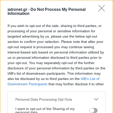
iatronet.gr -
Do Not Process My Personal
Information
If you wish to opt-out of the sale, sharing to third parties, or
processing of your personal or sensitive information for
targeted advertising by us, please use the below opt-out
section to confirm your selection. Please note that after your
opt-out request is processed you may continue seeing
Δευτέρα, 21 Ιουνίου 2010, 13:24
interest-based ads based on personal information utilized by
us or personal information disclosed to third parties prior to
Γιόγκα για παιδιά στην ΈΚΦΡΑΣΗ’
your opt-out. You may separately opt-out of the further
Ένα δημιουργικό καταφύγιο για το καλοκαίρι, ανοιχτό για
disclosure of your personal information by third parties on the
IAB’s list of downstream participants. This information may
όλα τα παιδιά ηλικίας 5-10 ετών, δημιουργεί η ‘ΕΔΡΑ’ στην
also be disclosed by us to third parties on the
IAB’s List of
Παιδική Πολιτιστική Λέσχη ‘ΕΚΦΡΑΣΗ’ στο Δήμο Ιλίου ως τα
Downstream Participants
that may further disclose it to other
μέσα Ιουλίου.
third parties.
Please note that this website/app uses one or more Google
Personal Data Processing Opt Outs
services and may gather and store information including but
not limited to your visit or usage behaviour. You may click to
I want to opt-out of the Sharing of my
personal data.