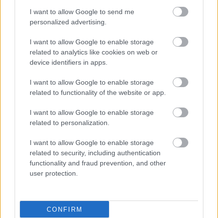
I want to allow Google to send me
personalized advertising.
I want to allow Google to enable storage
related to analytics like cookies on web or
device identifiers in apps.
I want to allow Google to enable storage
related to functionality of the website or app.
Τρίτη, 27 Οκτωβρίου 2009, 18:32
I want to allow Google to enable storage
related to personalization.
Γιόγκα και τάι τσι για καλύτερη υγεία
Η εικοσάλεπτη καθημερινή αφιέρωση στη γιόγκα ή το τάι τσι
I want to allow Google to enable storage
related to security, including authentication
οδηγεί σε μειωμένο στρες, αίσθηση ηρεμίας και γαλήνης και
functionality and fraud prevention, and other
άλλα οφέλη στην υγεία.
user protection.
CONFIRM