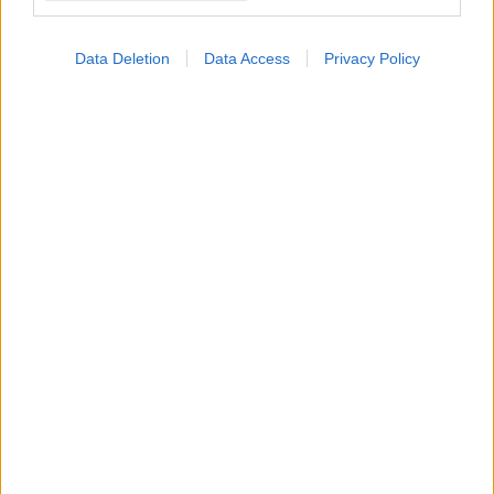
Data Deletion
Data Access
Privacy Policy
Τετάρτη, 02 Σεπτεμβρίου 2009, 15:55
Η γιόγκα ανακουφίζει τον πόνο στη μέση
Άνθρωποι με χρόνια προβλήματα στη μέση που επιλέγουν τη
γιόγκα ξεπερνούν καλύτερα τον πόνο και την κατάθλιψη σε
σχέση με ανθρώπους που ακολουθούν τις συμβατικές
θεραπείες για πόνο στη μέση, σύμφωνα με νέα έρευνα.