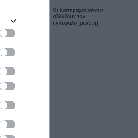
Οι διαταραχές ύπνου
αλλάζουν τον
εγκέφαλο [μελέτη]