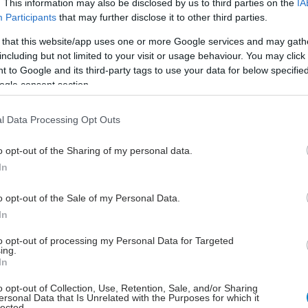
ειδής και Επιδερμοειδής κύστη
. This information may also be disclosed by us to third parties on the
IA
Participants
that may further disclose it to other third parties.
ειδές κύστη 3ης κοιλίας εγκεφάλου
γειοβλάστωμα,
 that this website/app uses one or more Google services and may gath
including but not limited to your visit or usage behaviour. You may click 
 πρωτοπαθείς όγκοι εγκεφάλου
 to Google and its third-party tags to use your data for below specifi
ogle consent section.
μα,
βλάστωμα.
l Data Processing Opt Outs
ς κινδύνου είναι η κληρονομικότητα (σε σπάνια
o opt-out of the Sharing of my personal data.
π.χ. νευροϊνωμάτωση) και η έκθεση σε ακτινοβολία.
In
 περισσότερες περιπτώσεις δεν συσχετίζονται με σαφή
ονός που υπογραμμίζει τη σημασία της πρώιμης
o opt-out of the Sale of my Personal Data.
.
In
to opt-out of processing my Personal Data for Targeted
ing.
In
ματα και διαδικασία διάγνωσης
o opt-out of Collection, Use, Retention, Sale, and/or Sharing
ersonal Data that Is Unrelated with the Purposes for which it
lected.