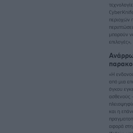
τεχνολογίε
CyberKnif
περιοχών π
περιπτώσει
μπορούν ν
επιλογές», 
Ανάρρω
παρακο
«Η ενδονο
από μια ε
όγκου εγκ
ασθενούς -
πλειοψηφί
και η επά
πραγματοπο
αφορά στη