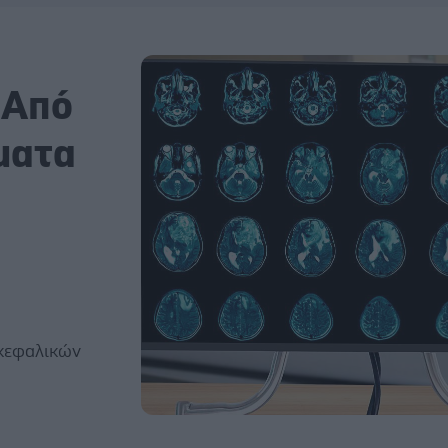
 Από
ματα
γκεφαλικών