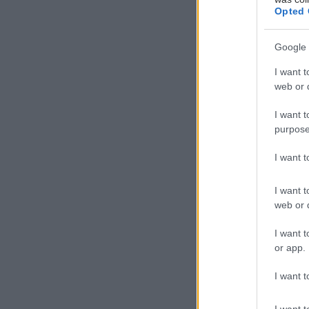
Τα συνηθέ
Opted 
Πονοκ
Google 
Ζάλη 
Διατα
I want t
Κρίσει
web or d
Ανεξή
I want t
Αλλαγ
purpose
Είναι σημ
I want 
πρωτοεμφα
καθημεριν
I want t
web or d
Διαγνω
I want t
Λεπτομ
or app.
εξέτα
Εξειδι
I want t
τομογρ
Εφόσον
I want t