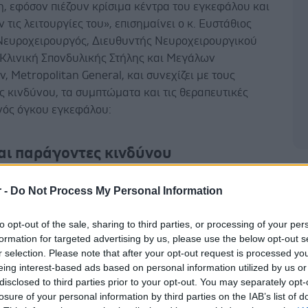
, εφόσον πιέζουν κρίσιμα κέντρα του εγκεφάλου και
 τις λειτουργίες του», επισημαίνει ο κ. Ευστάθιος
Νευροχειρουργός, Διευθυντής Νευροχειρουργικού
 Κλινική Σπονδυλικής Στήλης και Μεγάλων
 Metropolitan General, και συνεχίζει με τους
 κινδύνου, τα συμπτώματα και τις θεραπευτικές
ενός όγκου εγκεφάλου:
αι παράγοντες κινδύνου
Δ
καλοήθεις όγκοι ΚΝΣ (Κεντρικού Νευρικού
r -
Do Not Process My Personal Information
ς)
γίωμα
to opt-out of the sale, sharing to third parties, or processing of your per
formation for targeted advertising by us, please use the below opt-out s
ωμα – νευρίνωμα
r selection. Please note that after your opt-out request is processed y
μα υπόφυσης
eing interest-based ads based on personal information utilized by us or
οφαρυγγίωμα
disclosed to third parties prior to your opt-out. You may separately opt-
ωμα
losure of your personal information by third parties on the IAB’s list of