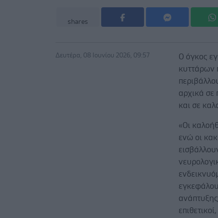
shares
Δευτέρα, 08 Ιουνίου 2026, 09:57
Ο όγκος ε
κυττάρων π
περιβάλλου
αρχικά σε 
και σε καλ
«Οι καλοήθ
ενώ οι κα
εισβάλλουν
νευρολογι
ενδεικνυό
εγκεφάλου 
ανάπτυξης 
επιθετικοί