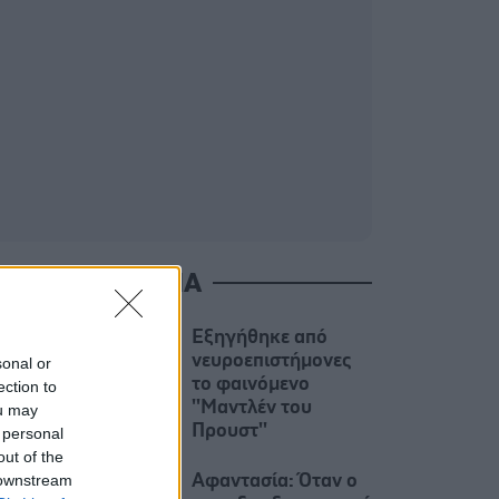
ΙΑΒΑΣΤΕ ΑΚΟΜΑ
Εξηγήθηκε από
νευροεπιστήμονες
sonal or
το φαινόμενο
ection to
''Μαντλέν του
ou may
Προυστ''
 personal
out of the
 downstream
Αφαντασία: Όταν ο