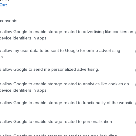
στερα συμπτώματα είναι:
Out
έφαλοι που εντείνονται προοδευτικά
consents
ή προβλήματα ισορροπίας
ραχές στην όραση
o allow Google to enable storage related to advertising like cookies on
ς επιληψίας
evice identifiers in apps.
γητη αδυναμία σε κάποιο μέλος του σώματος
o allow my user data to be sent to Google for online advertising
ές στη μνήμη ή τη συμπεριφορά
s.
αντικό να δοθεί άμεση προσοχή σε παρατεταμένα ή
to allow Google to send me personalized advertising.
νιζόμενα συμπτώματα που δυσκολεύουν την
ότητα.
o allow Google to enable storage related to analytics like cookies on
evice identifiers in apps.
στική διαδικασία
o allow Google to enable storage related to functionality of the website
ερής λήψη ιατρικού ιστορικού και νευρολογική
ση
κευμένες απεικονιστικές εξετάσεις (όπως μαγνητική
o allow Google to enable storage related to personalization.
αφία - MRI, αξονική τομογραφία - CT)
 κριθεί αναγκαίο, πρόσθετες εξετάσεις (π.χ.
o allow Google to enable storage related to security, including