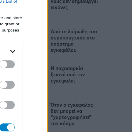
B’s List of
νους δεν δημιουργεί
εικόνες
er and store
to grant or
ed purposes
Από τη λοίμωξη του
ουροποιητικού στο
απόστημα
εγκεφάλου
Η παχυσαρκία
ξεκινά από τον
εγκέφαλο;
Όταν ο εγκέφαλος
δεν μπορεί να
"χαρτογραφήσει"
τον κόσμο