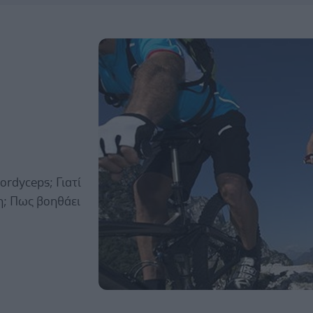
rdyceps; Γιατί
η; Πως βοηθάει