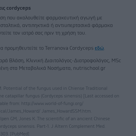
εις cordyceps
ωση που ακολουθείτε φαρμακευτική αγωγή με
σταλτικά, αντιπηκτικά ή αντιυπερτασικά φάρμακα
είτε τον ιατρό σας πριν τη χρήση του.
να προμηθευτείτε το Terranova Cordyceps
εδώ
.
Χαρά Βλάση, Κλινική Διαιτολόγος-Διατροφολόγος, MSc
μένη στα Μεταβολικά Νοσήματα, nutrischool.gr
. Potential of the fungus used in Chiense Traditional
he catapillar fungus (Cordyceps sinensis) [Last accessed on
able from: http://www.world-of-fungi.org/
ical/James_Howard/ James_HowardSSM.htm.
lpen GM, Jones K. The scientific of an ancient Chinese
ordyceps sinensis. Part-1. J Altern Complement Med.
–303. [PubMed]