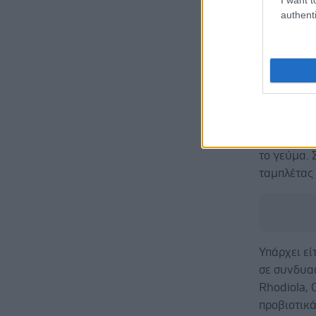
authenti
να καθυστε
οξύ. Το Co
απομάκρυν
αποτέλεσμ
τέλος της 
Συμπληρώ
Χορηγείται
το γεύμα.
ταμπλέτας 
Υπάρχει ε
σε συνδυασ
Rhodiola, 
προβιοτικά