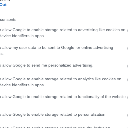
Out
όνωση
σμα του μύκητα συμβάλλει στην αποτελεσματικότερη
consents
 του οργανισμού, μέσω προσαρμογής του
o allow Google to enable storage related to advertising like cookies on
κού συστήματος στις απαιτήσεις της άσκησης. Η
evice identifiers in apps.
φάνηκε να ωφελεί ιδιαίτερα αθλητές που ασκούνται
υψόμετρο, καθώς βελτιώνει την κυκλοφορία του
o allow my user data to be sent to Google for online advertising
s.
ι την οξυγόνωση των ιστών.
to allow Google to send me personalized advertising.
ια και αντοχή
eps φάνηκε πως βελτιώνει σημαντικά τα επίπεδα
o allow Google to enable storage related to analytics like cookies on
 μειώνοντας σημαντικά την κόπωση, ειδικά σε
evice identifiers in apps.
θλήματα αντοχής. Συγκεκριμένα, σύμφωνα με
o allow Google to enable storage related to functionality of the website
η λήψη cordyceps βοηθάει στην αύξηση της
 ATP στο ήπαρ, το κύριο ενεργειακό νόμισμα των
 καθώς και στη βελτίωση του μεταβολισμού της
o allow Google to enable storage related to personalization.
πό τα κύτταρα. Το αποτέλεσμα είναι να συμβάλλει
ση του οργανισμού, σε μεγαλύτερη αντοχή αλλά και
o allow Google to enable storage related to security, including