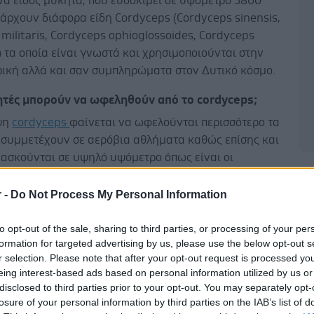
να είδος μύκητα, που ευδοκιμεί σε υψόμετρο 3800
άρχουν διάφορα είδη Cordyceps (Cordyceps sinensis,
militaris, Cordyceps ophioglossoides, Cordyceps
.) τα οποία είναι γνωστά και χρησιμοποιούνται στην
ρική αλλά και σαν συμπληρώματα στον Δυτικό κόσμο.
ητές μπορούν να ωφεληθούν από το cordyceps;
ψη
cordyceps
φαίνεται να ωφελούνται περισσότερο τα
 συμμετέχουν σε αερόβια αθλήματα καθώς επίσης και
 ασκούνται σε υψηλό υψόμετρο όπως είναι οι
 και όσοι κάνουν αναρρίχηση. Τα μεγαλύτερα οφέλη
Δ
ψη Cordyceps παρουσιάζουν όσοι συμμετέχουν σε
r -
Do Not Process My Personal Information
αντοχής, όπως το τρέξιμο μεγάλων αποστάσεων, η
 και η ποδηλασία.
to opt-out of the sale, sharing to third parties, or processing of your per
formation for targeted advertising by us, please use the below opt-out s
r selection. Please note that after your opt-out request is processed y
eing interest-based ads based on personal information utilized by us or
disclosed to third parties prior to your opt-out. You may separately opt-
losure of your personal information by third parties on the IAB’s list of
ί το Cordyceps τους αθλητές;