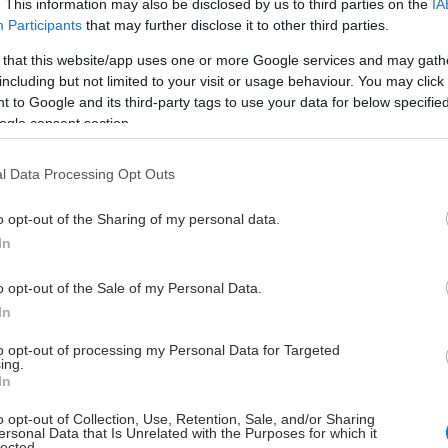
. This information may also be disclosed by us to third parties on the
IA
ε επιστημονικές μελέτες η λήψη Cordyceps πριν την
Participants
that may further disclose it to other third parties.
ρεί να παρέχει πολλά οφέλη. Οι δράσεις του
 that this website/app uses one or more Google services and may gath
οφείλονται στην υψηλή περιεκτικότητά του σε
including but not limited to your visit or usage behaviour. You may click 
ίτες, αδενοσίνη (adenosine), κορντισεπίνη
 to Google and its third-party tags to use your data for below specifi
n) και κορντισεπικό οξύ (cordycepic acid). Είναι
ogle consent section.
 τονωτικό, αντιοξειδωτικό και αποτοξινωτικό ήπατος
. Πιο αναλυτικά:
l Data Processing Opt Outs
ξειδωτική προστασία
o opt-out of the Sharing of my personal data.
In
που αθλούνται συστηματικά, λόγω της αυξημένης
ης χαρακτηρίζονται από αυξημένο οξειδωτικό στρες,
o opt-out of the Sale of my Personal Data.
ο αυτό χρειάζονται αυξημένη αντιοξειδωτική
In
. Το εκχύλισμα
Cordyceps
διαθέτει ισχυρή
to opt-out of processing my Personal Data for Targeted
ωτική και αντιφλεγμονώδη δράση. Σύμφωνα με
ing.
ουδετερώνει τις επιβλαβείς δράσεις των ελευθέρων
In
στατεύοντας τα κύτταρα από τις επιβλαβείς δράσεις
o opt-out of Collection, Use, Retention, Sale, and/or Sharing
παράλληλα θωρακίζει το ανοσοποιητικό σύστημα.
ersonal Data that Is Unrelated with the Purposes for which it
lected.