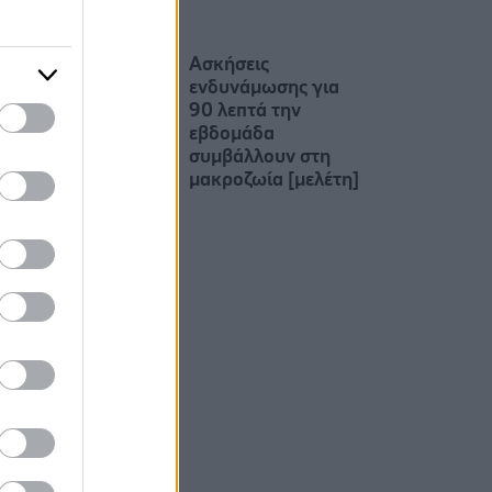
Ασκήσεις
ενδυνάμωσης για
90 λεπτά την
εβδομάδα
συμβάλλουν στη
μακροζωία [μελέτη]