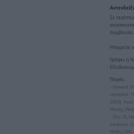
Αντενδείξ
Σε περίπτ
ανοσοκατα
συμβουλευτ
Μπορείτε 
Γράφει η 
Eξειδικευ
Πηγές:
- Howard JM
remedies: T
2003]. Avail
Mostly_Med
- Zhu JS, Ha
medicine: C
1998;4:289