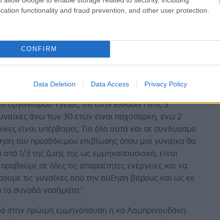
cation functionality and fraud prevention, and other user protection.
σης είναι αφιερωμένη στην προσπάθεια πρόληψης
ετώπισης της αύξησης βάρους στην εμμηνόπαυση
ελεί παράγοντα κινδύνου για πολλά σωματικά και
ά νοσήματα, στα οποία συμπεριλαμβάνονται η
CONFIRM
τιδα, τα καρδιαγγειακά νοσήματα, ο διαβήτης, πολλές
κίνου, οι πνευμονοπάθειες, κ.λπ.
Data Deletion
Data Access
Privacy Policy
ανησυχητικό είναι σύμφωνα με τα στοιχεία του
 Οργανισμού Υγείας, ότι στην Ελλάδα 1 στις 3
υναίκες άνω των 30 ετών είναι παχύσαρκη, ενώ 2
αίκες είναι υπέρβαρες. Για όλα αυτά και σε συνδυασμό
ξηση του προσδόκιμου επιβίωσης όπου μια γυναίκα θα
 από 1/3 της ζωής της ως εμμηνοπαυσιακή, είναι
 προβούμε σε όλες τις απαραίτητες ενέργειες και να
σουμε τις γυναίκες από την αύξηση βάρους και ως εκ
 τα συνοδά νοσήματα.'
ά στην πρώιμη εμμηνόπαυση η κα Λαμπρινουδάκη