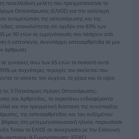
τη πανελλαδική μελέτη που πραγματοποίησε το
Ίδρυμα Οστεοπόρωσης (ΕΛΙΟΣ) για την καλύτερη
και αντιμετώπιση της οστεοπόρωσης και της
τιδας, αποκαλύπτεται ότι σχεδόν στο 83% των
45 με 90 ετών σε εμμηνόπαυση που πάσχουν από
η ή οστεοπενία, συνυπάρχει οστεοαρθρίτιδα σε μια
ον άρθρωση.
 σε γυναίκες άνω των 65 ετών το ποσοστό αυτό
 90% με συχνότερες περιοχές του σκελετού που
νται το γόνατο, τον αυχένα, τα χέρια και το ισχίο.
 τις 3 Παγκόσμιες Ημέρες Οστεοπόρωσης,
σης και Αρθρίτιδας, τα παραπάνω ενδιαφέροντα
αλλά και την πραγματική διάσταση της συνύπαρξης
πόρωσης, της οστεοαρθρίτιδας και του αυξημένου
 βάρους στη μετεμμηνοπαυσιακή ηλικία, παρουσίασε
υξη Τύπου το ΕΛΙΟΣ σε συνεργασία με την Ελληνική
Κλιμακτηρίου & Εμμηνόπαυσης (ΕΕΚΕ).