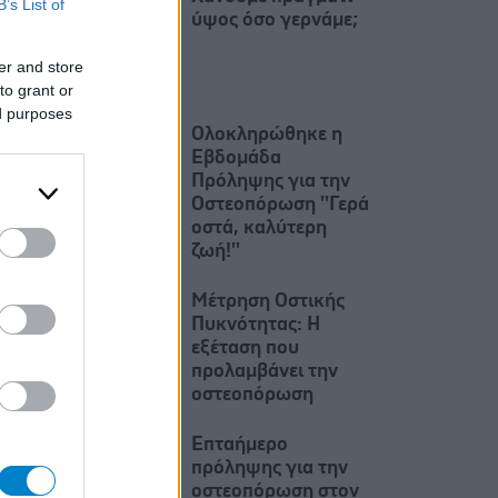
B’s List of
ύψος όσο γερνάμε;
er and store
to grant or
ed purposes
Ολοκληρώθηκε η
Εβδομάδα
Πρόληψης για την
Οστεοπόρωση ''Γερά
οστά, καλύτερη
ζωή!''
Μέτρηση Οστικής
Πυκνότητας: Η
εξέταση που
προλαμβάνει την
οστεοπόρωση
Επταήμερο
πρόληψης για την
οστεοπόρωση στον