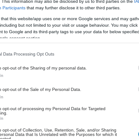
. This information may also be disclosed by us to third parties on the
IA
 σωματικού βάρους αποτελεί ανασταλτικό παράγοντα
Participants
that may further disclose it to other third parties.
ρόκληση της μετεμμηνοπαυσιακής οστεοπόρωσης,
 that this website/app uses one or more Google services and may gath
μέσω της μελέτης του ΕΛΙΟΣ αντιστρέφεται αυτή η
including but not limited to your visit or usage behaviour. You may click 
είναι σαφές ότι τόσο το αυξημένο σωματικό βάρος
 to Google and its third-party tags to use your data for below specifi
οστεοαρθρίτιδα δεν προστατεύουν τις
ogle consent section.
παυσιακές γυναίκες από την οστεοπόρωση και την
.
l Data Processing Opt Outs
εται καθώς το μεγαλύτερο ποσοστό των
o opt-out of the Sharing of my personal data.
τικών γυναικών είναι υπέρβαρες ή παχύσαρκες,
In
λικίες άνω των 65 ετών. Το ίδιο ισχύει και με την
τιδα που είναι εξαιρετικά συχνή στις
o opt-out of the Sale of my Personal Data.
αυσιακές γυναίκες ειδικά σε ηλικίες μεγαλύτερες
In
ν.'
to opt-out of processing my Personal Data for Targeted
ing.
ά τη σχέση εμμηνόπαυσης με τα μυοσκελετικά
In
α ο κ. Λυρίτης επισήμανε ότι, 'Κατά τη διάρκεια της
o opt-out of Collection, Use, Retention, Sale, and/or Sharing
σης η εμφάνιση παθήσεων των οστών –
ersonal Data that Is Unrelated with the Purposes for which it
lected.