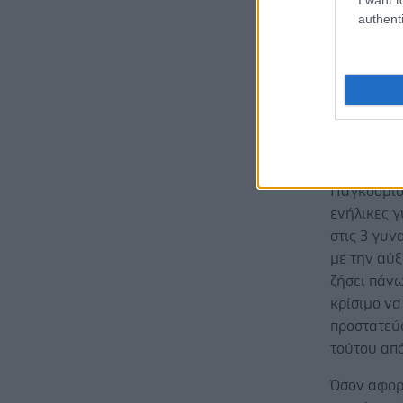
authenti
Εμμηνόπαυ
και αντιμ
αφού αποτ
ψυχιατρικ
οστεοαρθρί
μορφές καρ
Ιδιαίτερα 
Παγκόσμιου
ενήλικες γ
στις 3 γυν
με την αύ
ζήσει πάνω
κρίσιμο να
προστατεύ
τούτου από
Όσον αφορ