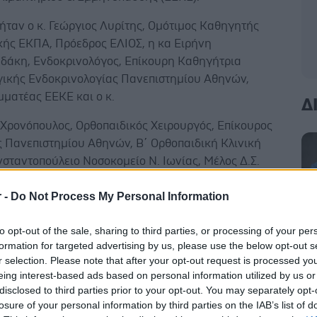
ήταν ο κ. Γεώργιος Λυρίτης, Ομότιμος Καθηγητής
κής ΕΚΠΑ, Πρόεδρος ΕΛΙΟΣ, η κα Ειρήνη
δάκη, Ενδοκρινολόγος, Επίκουρη Καθηγήτρια
γικής Ενδοκρινολογίας Πανεπιστημίου Αθηνών,
μματέας ΕΕΚΕ και ο κ.
Δ
 Χρονόπουλος, Ορθοπαιδικός Χειρουργός, Επίκουρος
 Πανεπιστημίου Αθηνών, Β΄ Ορθοπαιδική Κλινική
σταντοπούλειο Νοσοκομείο Ν. Ιωνίας, Μέλος Δ.Σ.
r -
Do Not Process My Personal Information
to opt-out of the sale, sharing to third parties, or processing of your per
formation for targeted advertising by us, please use the below opt-out s
της αναφερόμενος στη συνύπαρξη οστεοπόρωσης,
r selection. Please note that after your opt-out request is processed y
eing interest-based ads based on personal information utilized by us or
ίτιδας σε σχέση με το αυξημένο σωματικό βάρος
disclosed to third parties prior to your opt-out. You may separately opt-
ει ότι, 'Σε αντίθεση με τις μέχρι σήμερα επικρατούσες
losure of your personal information by third parties on the IAB’s list of
ηλαδή ότι η ύπαρξη της οστεοαρθρίτιδας και του