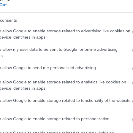
ωση
,
των αρθρώσεων –οστεοαρθρίτιδα
και του μυϊκού
Out
 - σαρκοπενία, είναι συχνότερη, ενώ και η
κή αύξηση του σωματικού βάρους, ιδίως στην περιοχή
consents
 αποτελεί έναν επιπλέον επιβαρυντικό παράγοντα.
o allow Google to enable storage related to advertising like cookies on
οδηγούν στη μείωση της ποιότητας της ζωής των
evice identifiers in apps.
με πόνο, διαταραγμένη λειτουργικότητα του σώματος
o allow my user data to be sent to Google for online advertising
υτική παραμόρφωσή του. Είναι χαρακτηριστικό ότι το
s.
υναικών με οστεοπόρωση έχουν αυξημένο σωματικό
 το 14.6% ήταν παχύσαρκες.
to allow Google to send me personalized advertising.
 του ΕΛΙΟΣ βρέθηκε ότι οι γυναίκες με μεικτή μορφή
o allow Google to enable storage related to analytics like cookies on
σης και αρθρίτιδας έχουν μεγαλύτερο σωματικό
evice identifiers in apps.
ίτερα σε ηλικία άνω των 65 ετών.'
o allow Google to enable storage related to functionality of the website
o allow Google to enable storage related to personalization.
ρινουδάκη σημείωσε ότι 'Η παχυσαρκία σήμερα είναι
επιδημία γι’ αυτό και φέτος η Παγκόσμια Ημέρα
o allow Google to enable storage related to security, including