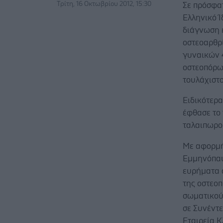
Τρίτη, 16 Οκτωβρίου 2012, 15:30
Σε πρόσφα
Ελληνικό 
διάγνωση 
οστεοαρθρί
γυναικών 
οστεοπόρωσ
τουλάχιστ
Ειδικότερα
έφθασε το
ταλαιπωρού
Με αφορμή
Εμμηνόπαυ
ευρήματα 
της οστεο
σωματικού
σε Συνέντε
Εταιρεία 