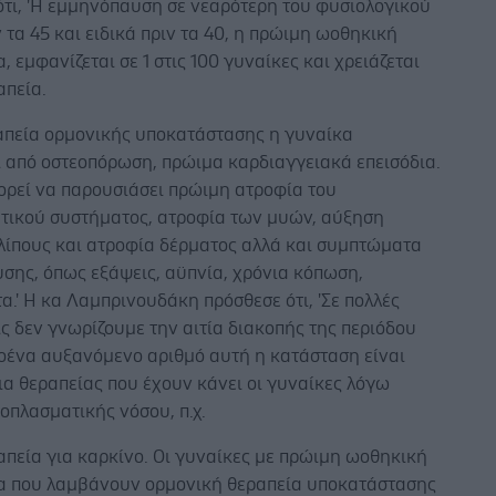
ότι, 'Η εμμηνόπαυση σε νεαρότερη του φυσιολογικού
ν τα 45 και ειδικά πριν τα 40, η πρώιμη ωοθηκική
, εμφανίζεται σε 1 στις 100 γυναίκες και χρειάζεται
απεία.
απεία ορμονικής υποκατάστασης η γυναίκα
ι από οστεοπόρωση, πρώιμα καρδιαγγειακά επεισόδια.
ορεί να παρουσιάσει πρώιμη ατροφία του
τικού συστήματος, ατροφία των μυών, αύξηση
 λίπους και ατροφία δέρματος αλλά και συμπτώματα
σης, όπως εξάψεις, αϋπνία, χρόνια κόπωση,
α.' Η κα Λαμπρινουδάκη πρόσθεσε ότι, 'Σε πολλές
ς δεν γνωρίζουμε την αιτία διακοπής της περιόδου
λοένα αυξανόμενο αριθμό αυτή η κατάσταση είναι
α θεραπείας που έχουν κάνει οι γυναίκες λόγω
οπλασματικής νόσου, π.χ.
πεία για καρκίνο. Οι γυναίκες με πρώιμη ωοθηκική
α που λαμβάνουν ορμονική θεραπεία υποκατάστασης