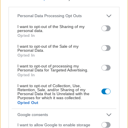
third parties.
Please note that this website/app uses one or more Google
Personal Data Processing Opt Outs
services and may gather and store information including but
not limited to your visit or usage behaviour. You may click to
I want to opt-out of the Sharing of my
personal data.
grant or deny consent to Google and its third-party tags to
Opted In
use your data for below specified purposes in below Google
consent section.
I want to opt-out of the Sale of my
Personal Data.
Opted In
I want to opt-out of processing my
Personal Data for Targeted Advertising.
Opted In
Τσίμπησε έντομο το παιδί μου: είναι απλή ενόχληση ή
I want to opt-out of Collection, Use,
Retention, Sale, and/or Sharing of my
αλλεργική αντίδραση;
Personal Data that Is Unrelated with the
Purposes for which it was collected.
Opted Out
Google consents
I want to allow Google to enable storage