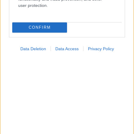
Ενσωματώστε περιεχόμενο του iatronet.gr στο site σας
user protection.
Κατάλογοι Υγείας
CONFIRM
Εύρεση Ιατρού
Εφημερίες Φαρμακείων
Data Deletion
Data Access
Privacy Policy
Χάρτης Εφημεριών
Νοσοκομεία
Διαγνωστικά Κέντρα
Σύλλογοι Ασθενών
Φαρμακευτικές Εταιρείες
Πρόσθετα
Έλεγχος συμπτωμάτων