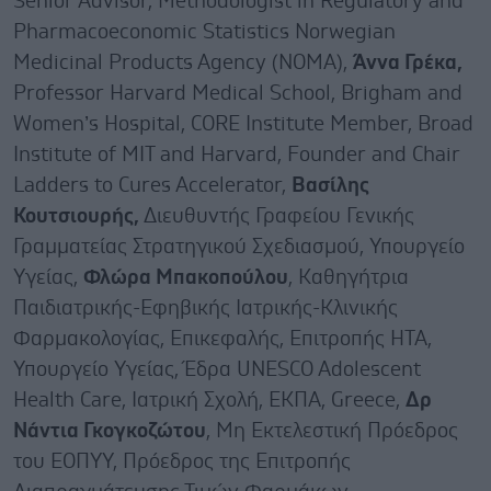
Senior Advisor, Methodologist in Regulatory and
Pharmacoeconomic Statistics Norwegian
Medicinal Products Agency (NOMA),
Άννα Γρέκα,
Professor Harvard Medical School, Brigham and
Women’s Hospital, CORE Institute Member, Broad
Institute of MIT and Harvard, Founder and Chair
Ladders to Cures Accelerator,
Βασίλης
Κουτσιουρής,
Διευθυντής Γραφείου Γενικής
Γραμματείας Στρατηγικού Σχεδιασμού, Υπουργείο
Υγείας,
Φλώρα Μπακοπούλου
, Καθηγήτρια
Παιδιατρικής-Εφηβικής Ιατρικής-Κλινικής
Φαρμακολογίας, Επικεφαλής, Επιτροπής HTA,
Υπουργείο Υγείας, Έδρα UNESCO Adolescent
Health Care, Ιατρική Σχολή, ΕΚΠΑ, Greece,
Δρ
Νάντια Γκογκοζώτου
, Μη Εκτελεστική Πρόεδρος
του ΕΟΠΥΥ, Πρόεδρος της Επιτροπής