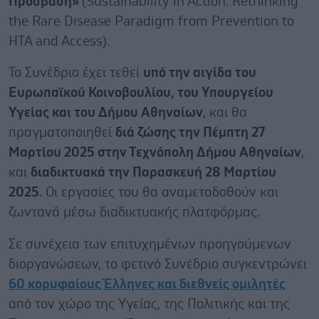
Πρόσβαση»
(Sustainability in Action: Rethinking
the Rare Disease Paradigm from Prevention to
HTA and Access).
Το Συνέδριο έχει τεθεί
υπό την αιγίδα του
Ευρωπαϊκού Κοινοβουλίου, του Υπουργείου
Υγείας και του Δήμου Αθηναίων
, και θα
πραγματοποιηθεί
διά ζώσης την Πέμπτη 27
Μαρτίου 2025 στην Τεχνόπολη Δήμου Αθηναίων
,
και
διαδικτυακά την Παρασκευή 28 Μαρτίου
2025
. Οι εργασίες του θα αναμεταδοθούν και
ζωντανά μέσω διαδικτυακής πλατφόρμας.
Σε συνέχεια των επιτυχημένων προηγούμενων
διοργανώσεων, το φετινό Συνέδριο συγκεντρώνει
60 κορυφαίους Έλληνες και διεθνείς ομιλητές
από τον χώρο της Υγείας, της Πολιτικής και της