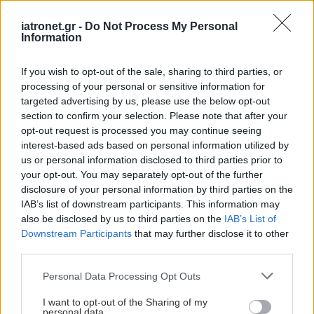
Rare Diseases International (RDI).
iatronet.gr -
Do Not Process My Personal
Information
https://www.rarediseases-conference.com/
If you wish to opt-out of the sale, sharing to third parties, or
Προσθέστε το iatronet.gr στο Discover
processing of your personal or sensitive information for
targeted advertising by us, please use the below opt-out
section to confirm your selection. Please note that after your
Ειδήσεις υγείας σήμερα
opt-out request is processed you may continue seeing
interest-based ads based on personal information utilized by
Φρούτα, σακχαρώδης διαβήτης και καλοκαίρι
us or personal information disclosed to third parties prior to
your opt-out. You may separately opt-out of the further
Σημάδια διπολικής διαταραχής
disclosure of your personal information by third parties on the
IAB’s list of downstream participants. This information may
Αδ. Γεωργιάδης στη Ρόδο: ''Σε ενάμιση χρόνο, το
also be disclosed by us to third parties on the
IAB’s List of
νοσοκομείο θα είναι καινούργιο''- 'Αμεσα μέτρα
Downstream Participants
that may further disclose it to other
third parties.
για την αντιμετώπιση των σοβαρών ελλείψεων
προσωπικού
Please note that this website/app uses one or more Google
Personal Data Processing Opt Outs
services and may gather and store information including but
not limited to your visit or usage behaviour. You may click to
I want to opt-out of the Sharing of my
personal data.