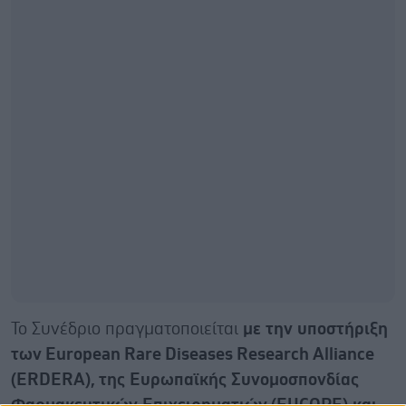
Το Συνέδριο πραγματοποιείται
με
την
υποστήριξη
των
European Rare Diseases Research Alliance
(ERDERA),
της
Ευρωπαϊκής
Συνομοσπονδίας
Φαρμακευτικών
Επιχειρηματιών
(EUCOPE),
και