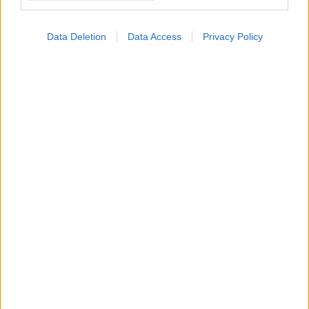
βιοτεχνολογική εταιρεία
Saturnus Bio για την
ανάπτυξη γονιδιακών
Data Deletion
Data Access
Privacy Policy
θεραπειών σπάνιων
καρδιοπαθειών
Ολοκληρώθηκε η
εκπαίδευση στην
Τεχνητή Νοημοσύνη από
την ''Ακαδημία Σπανίων
Ασθενών'' της Ε.Σ.Α.Ε
ΔΕΙΤΕ ΕΠΙΣΗΣ