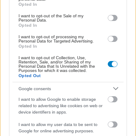
grant or deny consent to Google and its third-party tags to
Opted In
use your data for below specified purposes in below Google
#TAGS
consent section.
Σπάνιες παθήσεις
I want to opt-out of the Sale of my
Personal Data.
Opted In
I want to opt-out of processing my
Προσθέστε το iatronet.gr στο Discover
Personal Data for Targeted Advertising.
Opted In
I want to opt-out of Collection, Use,
shares
Retention, Sale, and/or Sharing of my
Personal Data that Is Unrelated with the
Purposes for which it was collected.
Opted Out
ΔΙΑΒΑΣΤΕ ΑΚΟΜΑ
Google consents
H ισχύς εν τη ενώσει
I want to allow Google to enable storage
related to advertising like cookies on web or
device identifiers in apps.
I want to allow my user data to be sent to
Google for online advertising purposes.