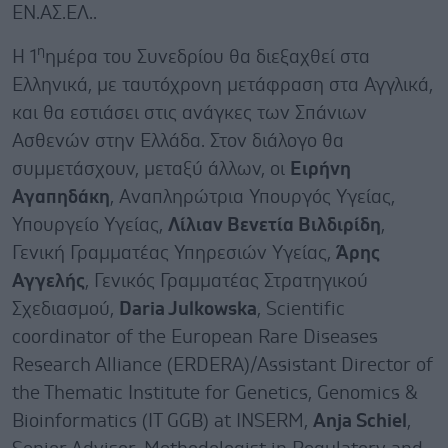
ΕΝ.ΑΣ.ΕΛ..
η
Η 1
ημέρα του Συνεδρίου θα διεξαχθεί στα
Ελληνικά, με ταυτόχρονη μετάφραση στα Αγγλικά,
και θα εστιάσει στις ανάγκες των Σπάνιων
Ασθενών στην Ελλάδα. Στον διάλογο θα
συμμετάσχουν, μεταξύ άλλων, οι
Ειρήνη
Αγαπηδάκη
, Αναπληρώτρια Υπουργός Υγείας,
Υπουργείο Υγείας,
Λίλιαν Βενετία Βιλδιρίδη
,
Γενική Γραμματέας Υπηρεσιών Υγείας,
Άρης
Αγγελής
, Γενικός Γραμματέας Στρατηγικού
Σχεδιασμού,
Daria Julkowska
, Scientific
coordinator of the European Rare Diseases
Research Alliance (ERDERA)/Assistant Director of
the Thematic Institute for Genetics, Genomics &
Bioinformatics (IT GGB) at INSERM,
Anja Schiel
,