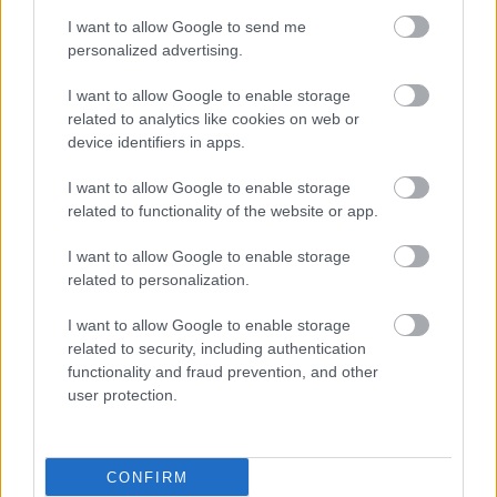
Eλπίδα για την
I want to allow Google to send me
αντιμετώπιση του
personalized advertising.
συνδρόμου Leigh
I want to allow Google to enable storage
related to analytics like cookies on web or
device identifiers in apps.
Ορφανά φάρμακα: Θα
I want to allow Google to enable storage
κατέχουν το 21% της
related to functionality of the website or app.
παγκόσμιας αγοράς το
2032 έναντι 15% το
I want to allow Google to enable storage
2022
related to personalization.
I want to allow Google to enable storage
Φάρμακα από πλάσμα:
related to security, including authentication
Οι εθελοντές δότες,
functionality and fraud prevention, and other
σωτήριο ''φάρμακο''
user protection.
κατά των ελλείψεων
CONFIRM
Η Merck επενδύει στη