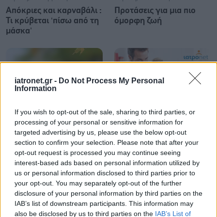
Απόκριες και καρναβάλι :
Προτάσεις για μια πιο
Τι κρύβεται ‘πίσω από τη
όμορφη ζωή
μάσκα’
iatronet.gr -
Do Not Process My Personal
Information
If you wish to opt-out of the sale, sharing to third parties, or
Παρασκευή, 20 Σεπτεμβρίου
Δευτέρα, 27 Μαΐου 2013
processing of your personal or sensitive information for
2013
Αισθητική χειρουργική :
targeted advertising by us, please use the below opt-out
Συνεργαστείτε με το
κρίση ή εξέλιξη ;
section to confirm your selection. Please note that after your
σώμα σας για καλό
opt-out request is processed you may continue seeing
χειμώνα
interest-based ads based on personal information utilized by
us or personal information disclosed to third parties prior to
your opt-out. You may separately opt-out of the further
disclosure of your personal information by third parties on the
IAB’s list of downstream participants. This information may
also be disclosed by us to third parties on the
IAB’s List of