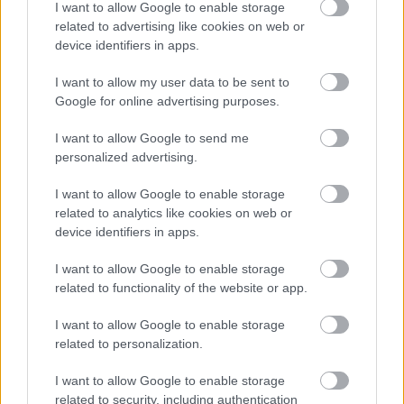
I want to allow Google to enable storage
related to advertising like cookies on web or
Παρασκευή, 27 Απριλίου 2012
Δευτέρα, 05 Μαρτίου 2012
device identifiers in apps.
Μην κρατάτε τις
Πιστέψτε στο μοναδικό
αποστάσεις !
σώμα σας!
I want to allow my user data to be sent to
Google for online advertising purposes.
I want to allow Google to send me
personalized advertising.
I want to allow Google to enable storage
related to analytics like cookies on web or
Πέμπτη, 12 Ιανουαρίου 2012
Πέμπτη, 17 Νοεμβρίου 2011
device identifiers in apps.
Η αξία των
Ελευθερώστε τα
συναισθημάτων σε
συναισθήματα που
I want to allow Google to enable storage
ιατρικό πλαίσιο
κρύβει το σώμα σας!
related to functionality of the website or app.
I want to allow Google to enable storage
related to personalization.
I want to allow Google to enable storage
related to security, including authentication