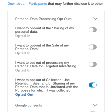
Downstream Participants
that may further disclose it to other
third parties.
Τετάρτη, 12 Δεκεμβρίου 2012
Παρασκευή, 09 Νοεμβρίου 2012
Τα ‘μυστικά’ των δώρων
Ένα διαχρονικό μήνυμα
Please note that this website/app uses one or more Google
Personal Data Processing Opt Outs
αντίδοτο στην κρίση
services and may gather and store information including but
not limited to your visit or usage behaviour. You may click to
I want to opt-out of the Sharing of my
personal data.
grant or deny consent to Google and its third-party tags to
Opted In
use your data for below specified purposes in below Google
consent section.
I want to opt-out of the Sale of my
Personal Data.
Opted In
I want to opt-out of processing my
Δευτέρα, 01 Οκτωβρίου 2012
Δευτέρα, 11 Ιουνίου 2012
Personal Data for Targeted Advertising.
Opted In
Αντισταθείτε στην
Το δικό σου καλοκαίρι!
εξουσία των αριθμών
I want to opt-out of Collection, Use,
Retention, Sale, and/or Sharing of my
Personal Data that Is Unrelated with the
Purposes for which it was collected.
Opted Out
Google consents