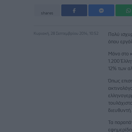
shares
Κυριακή, 28 Σεπτεμβρίου 2014, 10:52
Πολύ ισχυρ
όπου εργάζ
Μόνο στο κ
1.200 Έλλη
12% των α
Όπως επισ
ακτινολόγο
ελληνογερ
τουλάχιστο
διευθυντή
Τα παραπά
εφημερίδα