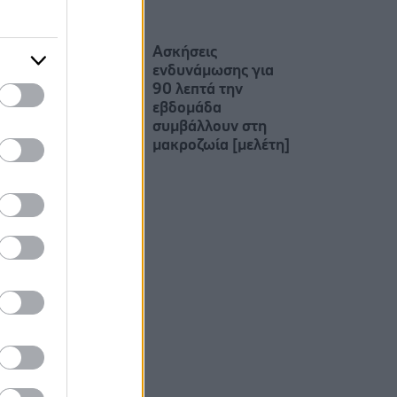
Ασκήσεις
ενδυνάμωσης για
90 λεπτά την
εβδομάδα
συμβάλλουν στη
μακροζωία [μελέτη]