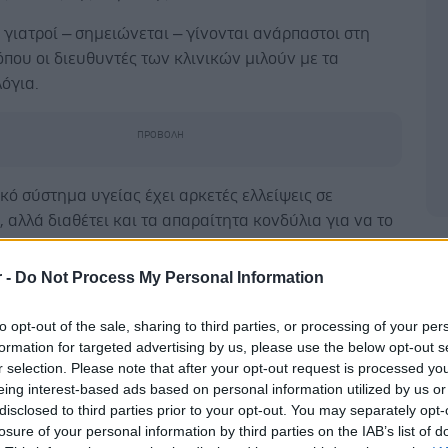
 γιατροί – σημειώνεται – γίνονται ανάρπαστοι στη
όπου οι διευθυντές των κλινικών μιλούν με τα
όγια.
κό σύστημα υγείας έχει αρκετές ελλείψεις σε
 αλλά διαθέτει και τα απαραίτητα κονδύλια για να το
τήσει.
Δ
r -
Do Not Process My Personal Information
 αυτό αποτέλεσε μία μοναδική ευκαιρία για τους
πό τη χώρα μας, οι οποίοι αναζητούν μία καλύτερη
to opt-out of the sale, sharing to third parties, or processing of your per
ιά από την Ελλάδα της παρακμής.
formation for targeted advertising by us, please use the below opt-out s
r selection. Please note that after your opt-out request is processed y
ρατία
eing interest-based ads based on personal information utilized by us or
disclosed to third parties prior to your opt-out. You may separately opt-
ους λόγους που προτιμούν τη Γερμανία, είναι διότι
losure of your personal information by third parties on the IAB’s list of
ρειάζονται ειδικές εξετάσεις και γραφειοκρατεία για