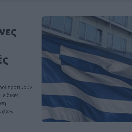
νες
ές
τροί προτιμούν
ι ειδικές
ηση
υχίων.