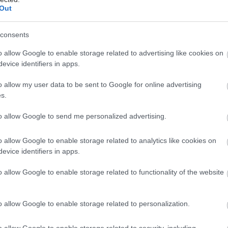
Out
α ασχοληθούν απερίσπαστοι με την εργασία τους.
τεροι ασθενείς είναι ευγενικοί, ενώ ακόμα και οι
consents
 των κλινικών, που στην αρχή εμφανίζονταν
o allow Google to enable storage related to advertising like cookies on
κοί, είναι πλέον πολύ ευχαριστημένοι από τη
evice identifiers in apps.
α τους.
o allow my user data to be sent to Google for online advertising
s.
έστε το iatronet.gr στο Discover
to allow Google to send me personalized advertising.
υγείας σήμερα
o allow Google to enable storage related to analytics like cookies on
η των αποζημιώσεων των Στρατιωτικών Ιατρών μετά
evice identifiers in apps.
 του ΙΣΑ
o allow Google to enable storage related to functionality of the website
μετατραυματικού στρες: Ουσία της ιατρικής
μειώνει τους εφιάλτες
o allow Google to enable storage related to personalization.
σάνδρας: Αίρεται η απαγόρευση για τη χρήση του
 Σίβηρη
o allow Google to enable storage related to security, including