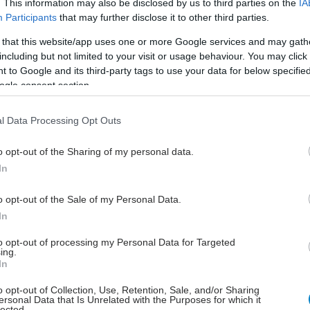
. This information may also be disclosed by us to third parties on the
IA
η επαγγέλματος και την αναγνώριση των ελληνικών
Participants
that may further disclose it to other third parties.
 that this website/app uses one or more Google services and may gath
ε μεγάλη δυνατότητα εξέλιξης, σε ένα σύστημα που
including but not limited to your visit or usage behaviour. You may click 
 to Google and its third-party tags to use your data for below specifi
 αξιοκρατικά.
ogle consent section.
πάντως, ότι δεν είναι όλα ρόδινα. Τα ωράρια είναι
. Ξεκινούν από τις 7 το πρωί και πολλές φορές
l Data Processing Opt Outs
χρι τις 9 το βράδυ.
o opt-out of the Sharing of my personal data.
In
o opt-out of the Sale of my Personal Data.
ονική ημέρα, προβλέπονται 9 έως 10 εργάσιμες ώρες.
In
to opt-out of processing my Personal Data for Targeted
ing.
εία, όμως, έχουν επάρκεια σε υλικά και διαγνωστικά
In
o opt-out of Collection, Use, Retention, Sale, and/or Sharing
ersonal Data that Is Unrelated with the Purposes for which it
πή με τα μισθολογικά ζητήματα και έτσι οι γιατροί
lected.