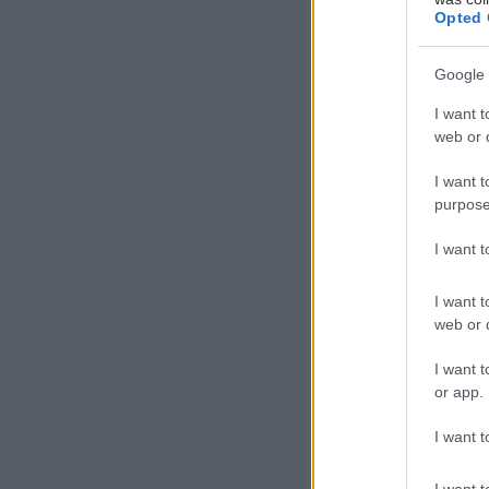
Opted 
μπορούν ν
Οι περισσό
Google 
διευθυντές
I want t
επιφυλακτι
web or d
συνεργασί
I want t
purpose
Προσθ
I want 
Ειδήσεις 
I want t
Διευθέτησ
web or d
από αίτημα
I want t
Διαταραχή 
or app.
κάνναβης 
I want t
Δήμος Κασ
νερού στη
I want t