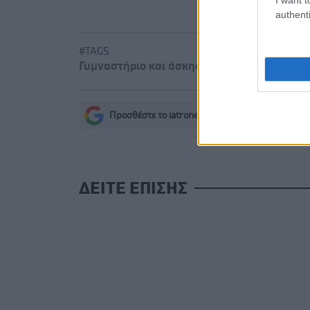
authenti
#TAGS
Γυμναστήριο και άσκηση
Προσθέστε το iatronet.gr στο Discover
s
ΔΕΙΤΕ ΕΠΙΣΗΣ