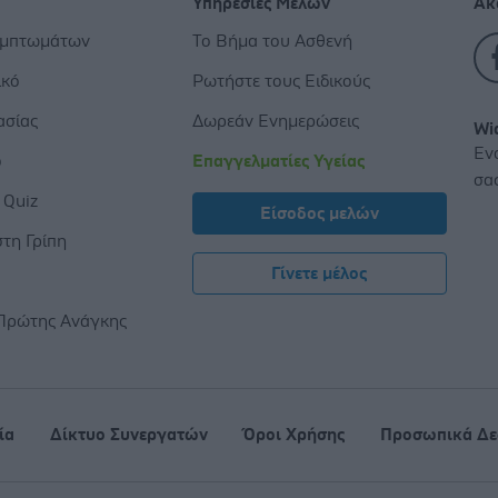
Υπηρεσίες Μελών
Ακ
υμπτωμάτων
Το Βήμα του Ασθενή
ικό
Ρωτήστε τους Ειδικούς
ασίας
Δωρεάν Ενημερώσεις
Wi
Εν
ο
Επαγγελματίες Υγείας
σα
 Quiz
Είσοδος μελών
τη Γρίπη
Γίνετε μέλος
ς
Πρώτης Ανάγκης
ία
Δίκτυο Συνεργατών
Όροι Χρήσης
Προσωπικά Δε