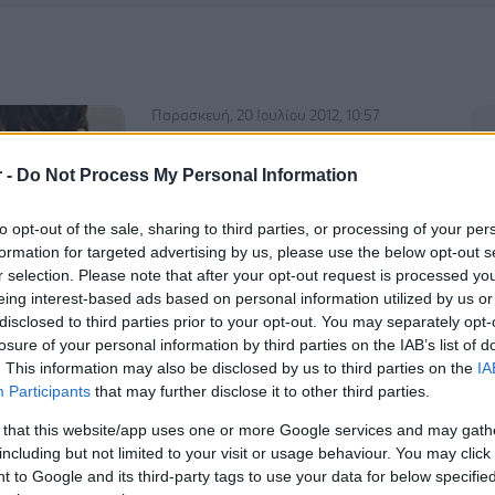
Παρασκευή, 20 Ιουλίου 2012, 10:57
8 στα 10 που επισκέπτονται το
Ι.Κ.Α. προσέρχονται για
r -
Do Not Process My Personal Information
δωρεάν εμβολιασμό
to opt-out of the sale, sharing to third parties, or processing of your per
Το πρόβλημα αποτελεί βόμβα για τη
formation for targeted advertising by us, please use the below opt-out s
Δημόσια υγεία καθώς υπάρχει
r selection. Please note that after your opt-out request is processed y
μεγάλος κίνδυνος να επιστρέψουν
eing interest-based ads based on personal information utilized by us or
σοβαρές ασθένειες, απειλητικές για τη
disclosed to third parties prior to your opt-out. You may separately opt-
ζωή, όπως ο τέτανος, ο κοκκύτης, η
losure of your personal information by third parties on the IAB’s list of
. This information may also be disclosed by us to third parties on the
IA
διεφθερίτιδα, η ιλαρά, η ερυθρά, η
Participants
that may further disclose it to other third parties.
μηνιγγίτιδα και η ηπατίτιδα Β.
 that this website/app uses one or more Google services and may gath
including but not limited to your visit or usage behaviour. You may click 
 to Google and its third-party tags to use your data for below specifi