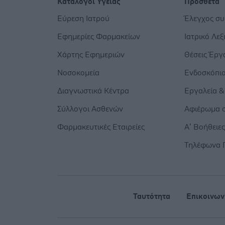
Κατάλογοι Υγείας
Πρόσθετα
Εύρεση Ιατρού
Έλεγχος σ
Εφημερίες Φαρμακείων
Ιατρικό Λεξ
Χάρτης Εφημεριών
Θέσεις Έργ
Νοσοκομεία
Ενδοσκόπι
Διαγνωστικά Κέντρα
Εργαλεία &
Σύλλογοι Ασθενών
Αφιέρωμα σ
Φαρμακευτικές Εταιρείες
Α’ Βοήθειε
Τηλέφωνα 
Ταυτότητα
Επικοινων