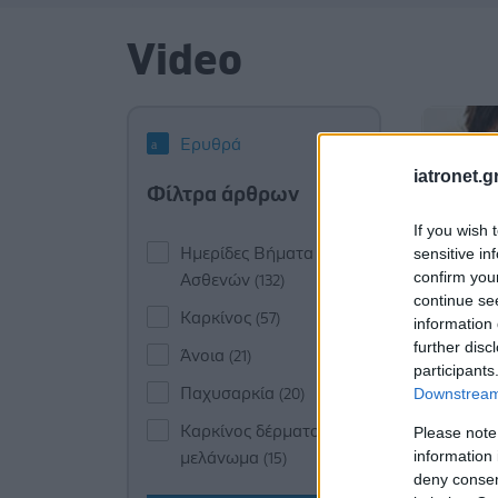
Video
Ερυθρά
iatronet.g
Φίλτρα άρθρων
If you wish 
Ημερίδες Βήματα
sensitive in
confirm you
Ασθενών
(132)
continue se
Καρκίνος
(57)
information 
further disc
Άνοια
(21)
participants
Παχυσαρκία
Downstream 
(20)
Καρκίνος δέρματος -
Please note
information 
μελάνωμα
(15)
deny consent