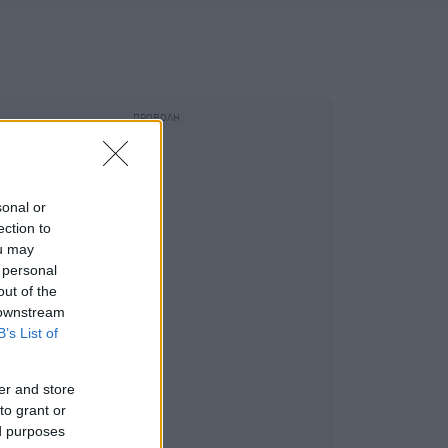
sonal or
ection to
ou may
 personal
out of the
 downstream
B’s List of
er and store
to grant or
ed purposes