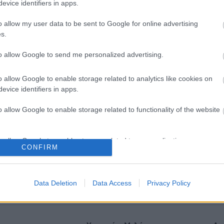
evice identifiers in apps.
o allow my user data to be sent to Google for online advertising
s.
to allow Google to send me personalized advertising.
o allow Google to enable storage related to analytics like cookies on
evice identifiers in apps.
o allow Google to enable storage related to functionality of the website
o allow Google to enable storage related to personalization.
άρμακο για την
Μαγειρικά σκεύη και υγεία:
CONFIRM
αρκία: Σημαντική απώλεια
δείχνουν οι νέες μελέτες
ς με μία ένεση Mazdutide
o allow Google to enable storage related to security, including
βδομάδα
cation functionality and fraud prevention, and other user protection.
Data Deletion
Data Access
Privacy Policy