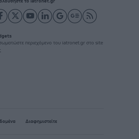
ολουθήστε το iatronet.gr
dgets
σωματώστε περιεχόμενο του iatronet.gr στο site
ς
δομένα
Διαφημιστείτε