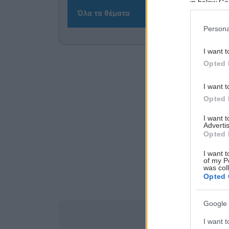
in below Go
Όλα τα θέματα
Persona
I want t
Opted 
I want t
Opted 
I want 
Advertis
Opted 
I want t
of my P
was col
Opted 
Google 
I want t