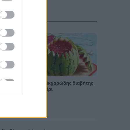
 Τι
Φρούτα, σακχαρώδης διαβήτης
και καλοκαίρι