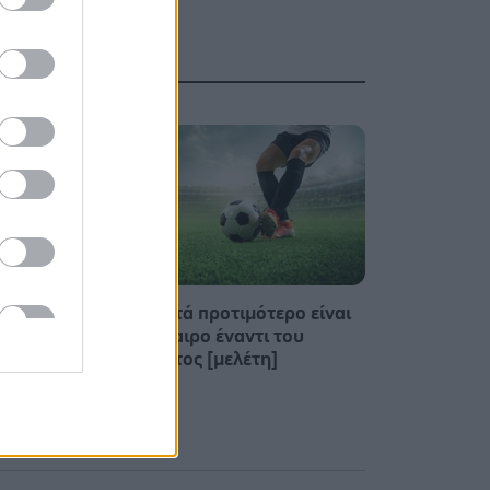
Για υγιή οστά προτιμότερο είναι
το ποδόσφαιρο έναντι του
 άνοια
περπατήματος [μελέτη]