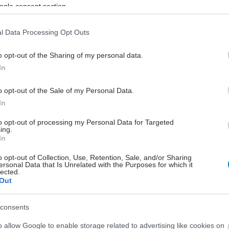
ogle consent section.
πρόεδρο του συλλόγου Άγγελοι Γης ,
Νεκταρία Βαζούρα: 'Αξίζει κανείς να
l Data Processing Opt Outs
ζει και να πεθαίνει με αξιοπρέπεια.
o opt-out of the Sharing of my personal data.
In
o opt-out of the Sale of my Personal Data.
In
to opt-out of processing my Personal Data for Targeted
ing.
In
o opt-out of Collection, Use, Retention, Sale, and/or Sharing
ersonal Data that Is Unrelated with the Purposes for which it
lected.
Out
consents
o allow Google to enable storage related to advertising like cookies on