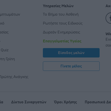
Υπηρεσίες Μελών
Ακ
υμπτωμάτων
Το Βήμα του Ασθενή
ικό
Ρωτήστε τους Ειδικούς
ασίας
Δωρεάν Ενημερώσεις
Wi
Εν
ο
Επαγγελματίες Υγείας
σα
 Quiz
Είσοδος μελών
τη Γρίπη
Γίνετε μέλος
ς
Πρώτης Ανάγκης
ία
Δίκτυο Συνεργατών
Όροι Χρήσης
Προσωπικά Δε