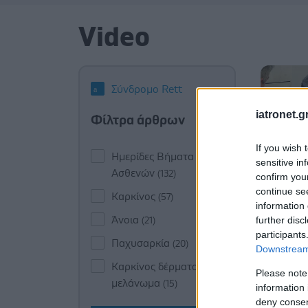
Video
Σύνδρομο Rett
iatronet.g
Φίλτρα άρθρων
If you wish 
Ημερίδες Βήματα
sensitive in
Ασθενών
(132)
confirm you
continue se
Καρκίνος
(57)
information 
Άνοια
further disc
(21)
participants
Παχυσαρκία
(20)
Downstream 
Καρκίνος δέρματος -
Please note
μελάνωμα
(15)
information 
deny consent