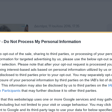
Δευτέρα, 11 Ιουλίου 2016, 17:35
Η ιστορία της Ελένης
r -
Do Not Process My Personal Information
H μαρτυρία της μάνας παιδιού με
σύνδρομο Rett, που ήρθε από την
to opt-out of the sale, sharing to third parties, or processing of your per
Θεσσαλονίκη μαζί με το παιδί και τον
formation for targeted advertising by us, please use the below opt-out s
άνδρα της ειδικά για την 2η ημερίδα
r selection. Please note that after your opt-out request is processed y
του iatronet.
eing interest-based ads based on personal information utilized by us or
disclosed to third parties prior to your opt-out. You may separately opt-
losure of your personal information by third parties on the IAB’s list of
Πέμπτη, 19 Μαΐου 2016, 16:01
. This information may also be disclosed by us to third parties on the
IA
Participants
that may further disclose it to other third parties.
‘Αξίζει κανείς να ζει και να
πεθαίνει με αξιοπρέπεια’
 that this website/app uses one or more Google services and may gath
including but not limited to your visit or usage behaviour. You may click 
Η συγκλονιστική μαρτυρία για ένα
 to Google and its third-party tags to use your data for below specifi
παιδί με σύνδρομο Rett, από την