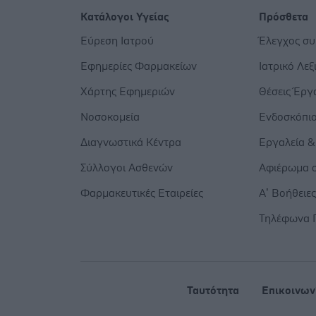
Κατάλογοι Υγείας
Πρόσθετα
Εύρεση Ιατρού
Έλεγχος σ
Εφημερίες Φαρμακείων
Ιατρικό Λεξ
Χάρτης Εφημεριών
Θέσεις Έργ
Νοσοκομεία
Ενδοσκόπι
Διαγνωστικά Κέντρα
Εργαλεία &
Σύλλογοι Ασθενών
Αφιέρωμα σ
Φαρμακευτικές Εταιρείες
Α’ Βοήθειε
Τηλέφωνα 
Ταυτότητα
Επικοινων