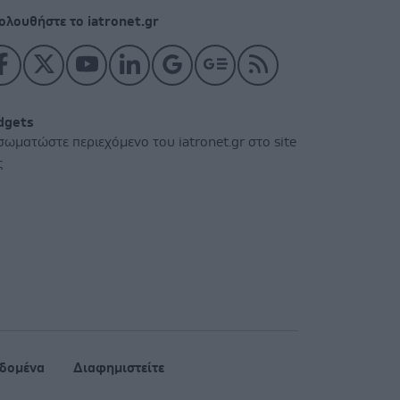
ολουθήστε το iatronet.gr
dgets
σωματώστε περιεχόμενο του iatronet.gr στο site
ς
δομένα
Διαφημιστείτε