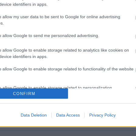
evice identifiers in apps.
o allow my user data to be sent to Google for online advertising
s.
to allow Google to send me personalized advertising.
o allow Google to enable storage related to analytics like cookies on
evice identifiers in apps.
o allow Google to enable storage related to functionality of the website
λαγές στο σώμα που
Η αποφυγή 3 παραγόντων
o allow Google to enable storage related to personalization.
ύνται φυσιολογικές με το
κινδύνου στη μέση ηλικία
CONFIRM
μα του χρόνου
προσθέτει 13 χρόνια χωρίς
o allow Google to enable storage related to security, including
[μελέτη]
cation functionality and fraud prevention, and other user protection.
Data Deletion
Data Access
Privacy Policy