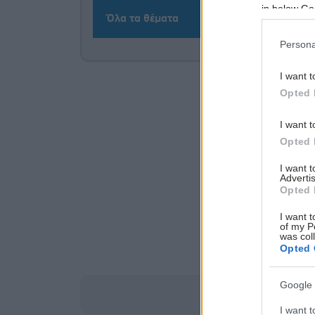
in below Go
Όλα τα θέματα
Persona
I want t
Opted 
I want t
Opted 
I want 
Advertis
Opted 
I want t
of my P
was col
Opted 
Google 
I want t