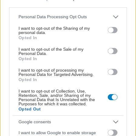
third parties.
Please note that this website/app uses one or more Google
Personal Data Processing Opt Outs
services and may gather and store information including but
not limited to your visit or usage behaviour. You may click to
I want to opt-out of the Sharing of my
personal data.
grant or deny consent to Google and its third-party tags to
Opted In
use your data for below specified purposes in below Google
consent section.
I want to opt-out of the Sale of my
Personal Data.
Opted In
I want to opt-out of processing my
Personal Data for Targeted Advertising.
Opted In
Για υγιή οστά προτιμότερο είναι το ποδόσφαιρο
έναντι του περπατήματος [μελέτη]
I want to opt-out of Collection, Use,
Retention, Sale, and/or Sharing of my
Personal Data that Is Unrelated with the
Purposes for which it was collected.
Opted Out
Google consents
I want to allow Google to enable storage