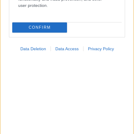
Ενσωματώστε περιεχόμενο του iatronet.gr στο site σας
user protection.
Κατάλογοι Υγείας
CONFIRM
Εύρεση Ιατρού
Εφημερίες Φαρμακείων
Data Deletion
Data Access
Privacy Policy
Χάρτης Εφημεριών
Νοσοκομεία
Διαγνωστικά Κέντρα
Σύλλογοι Ασθενών
Φαρμακευτικές Εταιρείες
Πρόσθετα
Έλεγχος συμπτωμάτων