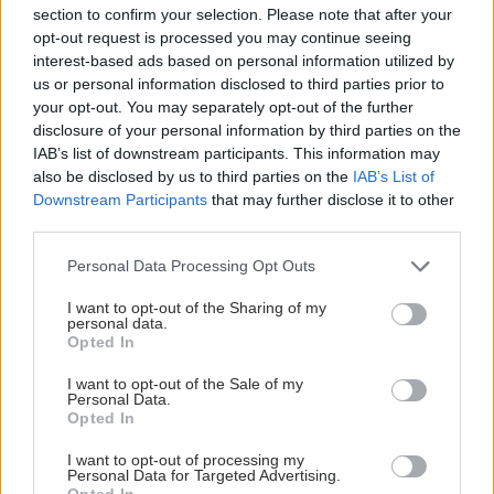
section to confirm your selection. Please note that after your
opt-out request is processed you may continue seeing
Δευτέρα, 06 Αυγούστου 2012, 17:45
interest-based ads based on personal information utilized by
Ανησυχητικά συμπεράσματα για την ψυχική
us or personal information disclosed to third parties prior to
υγεία των Ελλήνων
your opt-out. You may separately opt-out of the further
disclosure of your personal information by third parties on the
Το άγχος, η αγωνία και η απόγνωση έχουν επηρεάσει απ’ ότι
IAB’s list of downstream participants. This information may
φαίνεται όλες τις ηλικίες.Πρόκειται για συναισθήματα που
also be disclosed by us to third parties on the
IAB’s List of
βιώνουν εντόνως σήμερα οι Έλληνες εξαιτίας της
Downstream Participants
that may further disclose it to other
οικονομικής ύφεσης, της ανεργίας, της ανασφάλειας.
third parties.
Please note that this website/app uses one or more Google
Personal Data Processing Opt Outs
services and may gather and store information including but
not limited to your visit or usage behaviour. You may click to
I want to opt-out of the Sharing of my
personal data.
grant or deny consent to Google and its third-party tags to
Opted In
use your data for below specified purposes in below Google
consent section.
I want to opt-out of the Sale of my
Personal Data.
Opted In
I want to opt-out of processing my
Personal Data for Targeted Advertising.
Opted In