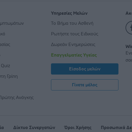
Υπηρεσίες Μελών
Ακ
υμπτωμάτων
Το Βήμα του Ασθενή
ικό
Ρωτήστε τους Ειδικούς
ασίας
Δωρεάν Ενημερώσεις
Wi
Εν
ο
Επαγγελματίες Υγείας
σα
 Quiz
Είσοδος μελών
τη Γρίπη
Γίνετε μέλος
ς
Πρώτης Ανάγκης
ία
Δίκτυο Συνεργατών
Όροι Χρήσης
Προσωπικά Δε