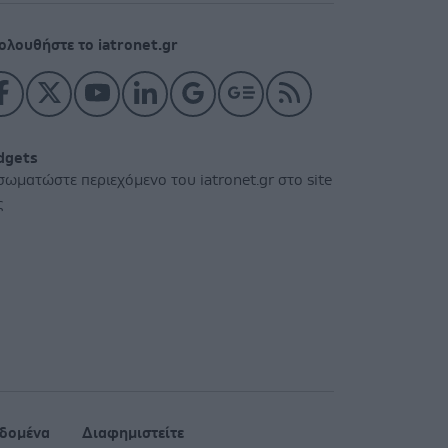
ολουθήστε το iatronet.gr
dgets
σωματώστε περιεχόμενο του iatronet.gr στο site
ς
δομένα
Διαφημιστείτε