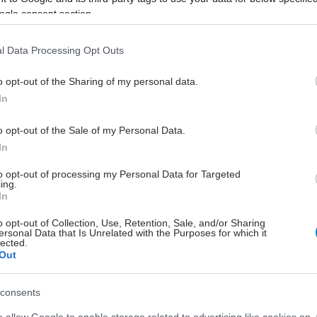
Εξελίξεις στη θεραπεία της
ogle consent section.
κνίδωσης
Η κνίδωση είναι μια από τις πιο
l Data Processing Opt Outs
συχνές, σοβαρές δερματικές νόσους,
o opt-out of the Sharing of my personal data.
η οποία χαρακτηρίζεται από βλάβες
In
στο δέρμα όπως είναι οι πομφοί ή και
το αγγειοοίδημα και συχνά
o opt-out of the Sale of my Personal Data.
συνοδεύεται από ερυθρότητα και
In
κνησμό.
to opt-out of processing my Personal Data for Targeted
ing.
In
o opt-out of Collection, Use, Retention, Sale, and/or Sharing
ersonal Data that Is Unrelated with the Purposes for which it
lected.
Out
consents