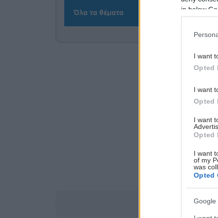
in below Go
Όλα τα θέματα
Persona
I want t
Opted 
I want t
Opted 
I want 
Advertis
Opted 
I want t
of my P
was col
Opted 
Google 