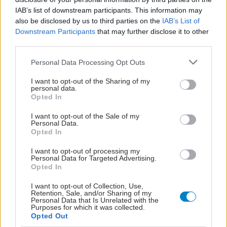
IAB’s list of downstream participants. This information may
also be disclosed by us to third parties on the
IAB’s List of
Downstream Participants
that may further disclose it to other
third parties.
Please note that this website/app uses one or more Google
Personal Data Processing Opt Outs
services and may gather and store information including but
Φυτικές ίνες και οι μορφές τους
not limited to your visit or usage behaviour. You may click to
I want to opt-out of the Sharing of my
personal data.
grant or deny consent to Google and its third-party tags to
Opted In
use your data for below specified purposes in below Google
consent section.
I want to opt-out of the Sale of my
Personal Data.
Opted In
I want to opt-out of processing my
Personal Data for Targeted Advertising.
Opted In
I want to opt-out of Collection, Use,
Retention, Sale, and/or Sharing of my
Personal Data that Is Unrelated with the
Purposes for which it was collected.
Opted Out