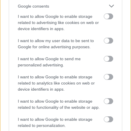
Google consents
Αδ. Γεωργιάδης στη Ρόδο: ''Σε ενάμιση χρόνο, το
νοσοκομείο θα είναι καινούργιο''- 'Αμεσα μέτρα για
I want to allow Google to enable storage
την αντιμετώπιση των σοβαρών ελλείψεων
related to advertising like cookies on web or
προσωπικού
device identifiers in apps.
I want to allow my user data to be sent to
Google for online advertising purposes.
I want to allow Google to send me
personalized advertising.
I want to allow Google to enable storage
related to analytics like cookies on web or
device identifiers in apps.
I want to allow Google to enable storage
related to functionality of the website or app.
I want to allow Google to enable storage
Δίαιτα vegan χαμηλών λιπαρών βοηθά στην απώλεια
related to personalization.
βάρους χωρίς να μειώνεται η ποσότητα του φαγητού