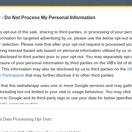
Η αυτοκτονία αποτελεί θέμα
Δημόσιας Υγείας σε παγκόσμιο
r -
Do Not Process My Personal Information
επίπεδο.
to opt-out of the sale, sharing to third parties, or processing of your per
formation for targeted advertising by us, please use the below opt-out s
Δευτέρα, 05 Δεκεμβρίου 2022, 14:01
r selection. Please note that after your opt-out request is processed y
Η κατάθλιψη της βρεφικής
eing interest-based ads based on personal information utilized by us or
disclosed to third parties prior to your opt-out. You may separately opt-
και παιδικής ηλικίας [Βίντεο]
losure of your personal information by third parties on the IAB’s list of
Η κατάθλιψη είναι δύσκολο να
. This information may also be disclosed by us to third parties on the
IA
μελετηθεί στην παιδική ηλικία και τα
Participants
that may further disclose it to other third parties.
συμπτώματά της δεν είναι ίδια όπως
 that this website/app uses one or more Google services and may gath
στους εφήβους.
including but not limited to your visit or usage behaviour. You may click 
 to Google and its third-party tags to use your data for below specifi
ogle consent section.
Πέμπτη, 01 Δεκεμβρίου 2022, 13:13
Θλίψη ή κατάθλιψη στην
l Data Processing Opt Outs
εφηβεία; [βίντεο]