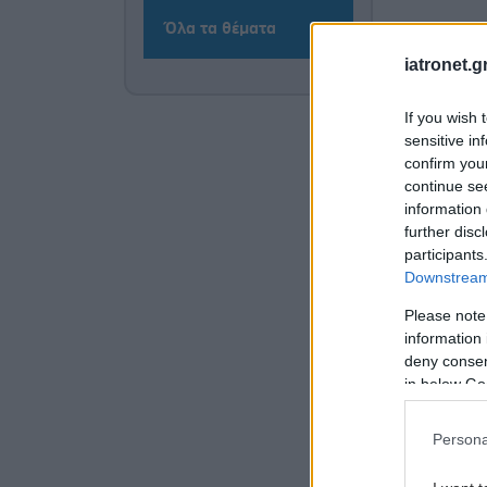
Όλα τα θέματα
iatronet.g
If you wish 
sensitive in
confirm you
continue se
information 
further disc
participants
Downstream 
Please note
information 
deny consent
in below Go
Persona