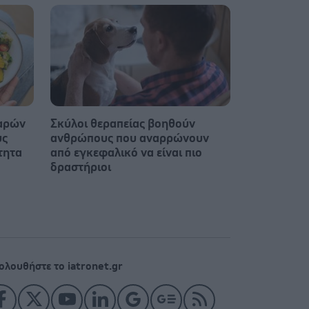
παρών
Σκύλοι θεραπείας βοηθούν
υς
ανθρώπους που αναρρώνουν
τητα
από εγκεφαλικό να είναι πιο
δραστήριοι
ολουθήστε το iatronet.gr