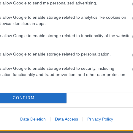
to allow Google to send me personalized advertising.
Αναμενόμενη και δυνητικά
παραγωγική η θλίψη στην εποχή της
o allow Google to enable storage related to analytics like cookies on
οικονομικής κρίσης.Πολλές φόρες
evice identifiers in apps.
γίνεται αναφορά στον τύπο και την
τηλεόραση για μια ‘Καταθλιπτική’
o allow Google to enable storage related to functionality of the website
κοινωνία, για μια ‘Ελλάδα σε
κατάθλιψη’ και τα συναφή.
o allow Google to enable storage related to personalization.
o allow Google to enable storage related to security, including
cation functionality and fraud prevention, and other user protection.
CONFIRM
Data Deletion
Data Access
Privacy Policy