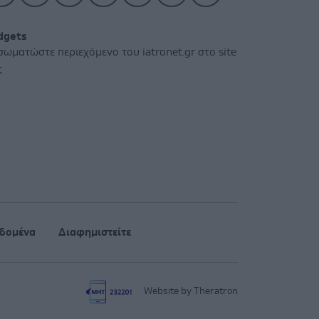
dgets
σωματώστε περιεχόμενο του iatronet.gr στο site
ς
δομένα
Διαφημιστείτε
Website by Theratron