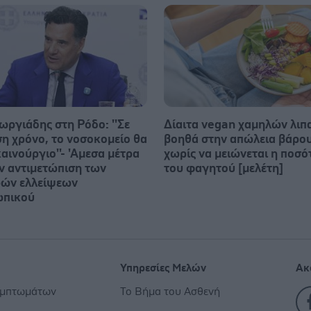
ωργιάδης στη Ρόδο: ''Σε
Δίαιτα vegan χαμηλών λι
ση χρόνο, το νοσοκομείο θα
βοηθά στην απώλεια βάρο
καινούργιο''- 'Αμεσα μέτρα
χωρίς να μειώνεται η ποσό
ην αντιμετώπιση των
του φαγητού [μελέτη]
ών ελλείψεων
ωπικού
Υπηρεσίες Μελών
Ακ
υμπτωμάτων
Το Βήμα του Ασθενή