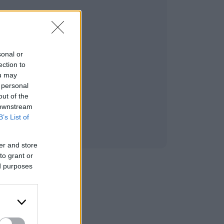
sonal or
ection to
ou may
 personal
out of the
 downstream
B’s List of
er and store
to grant or
ed purposes