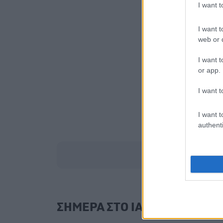
I want 
I want t
web or d
I want t
or app.
I want t
I want t
authenti
ΣΗΜΕΡΑ ΣΤΟ IATRONET.GR