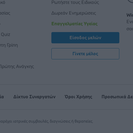
ικό
Ρωτήστε τους Ειδικούς
ασίας
Δωρεάν Ενημερώσεις
Wi
Εν
ο
Επαγγελματίες Υγείας
σα
 Quiz
Είσοδος μελών
τη Γρίπη
Γίνετε μέλος
ς
Πρώτης Ανάγκης
ία
Δίκτυο Συνεργατών
Όροι Χρήσης
Προσωπικά Δε
 παρέχει ιατρικές συμβουλές, διαγνώσεις ή θεραπείες.