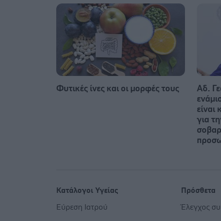
Φυτικές ίνες και οι μορφές τους
Αδ. Γε
ενάμι
είναι 
για τ
σοβαρ
προσ
Κατάλογοι Υγείας
Πρόσθετα
Εύρεση Ιατρού
Έλεγχος σ