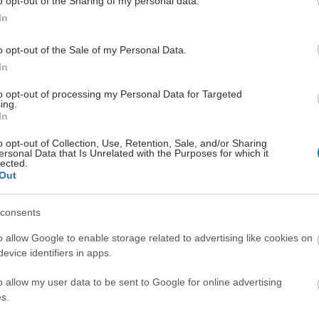
o opt-out of the Sharing of my personal data.
Οι έφηβοι θα περάσουν περίοδο
In
θλίψης και όχι κατάθλιψη που είναι
νόσος.
o opt-out of the Sale of my Personal Data.
In
to opt-out of processing my Personal Data for Targeted
ing.
In
Τετάρτη, 30 Νοεμβρίου 2022, 12:51
o opt-out of Collection, Use, Retention, Sale, and/or Sharing
ersonal Data that Is Unrelated with the Purposes for which it
Κατάθλιψη και πανδημία, ο
lected.
Out
ρόλος των ΜΜΕ
Η διαχείριση ενός επιστημονικού
consents
θέματος από μη ειδικούς ενέχει
σημαντικούς κινδύνους.
o allow Google to enable storage related to advertising like cookies on
evice identifiers in apps.
o allow my user data to be sent to Google for online advertising
Τετάρτη, 06 Μαρτίου 2013, 20:27
s.
Η εθνική μας θλίψη…