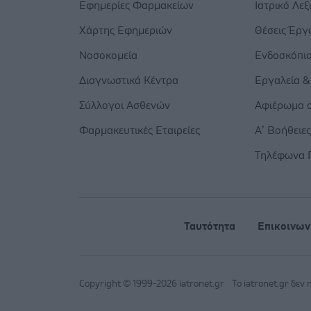
Εφημερίες Φαρμακείων
Ιατρικό Λεξ
Χάρτης Εφημεριών
Θέσεις Έργ
Νοσοκομεία
Ενδοσκόπι
Διαγνωστικά Κέντρα
Εργαλεία &
Σύλλογοι Ασθενών
Αφιέρωμα σ
Φαρμακευτικές Εταιρείες
Α’ Βοήθειε
Τηλέφωνα 
Ταυτότητα
Επικοινων
Copyright © 1999-2026 iatronet.gr
Το iatronet.gr δεν