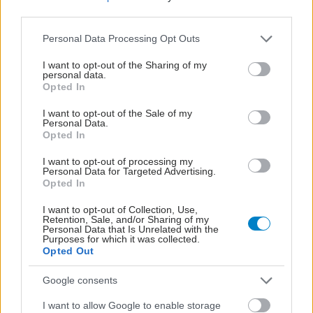
third parties.
Please note that this website/app uses one or more Google
Personal Data Processing Opt Outs
services and may gather and store information including but
not limited to your visit or usage behaviour. You may click to
I want to opt-out of the Sharing of my
personal data.
grant or deny consent to Google and its third-party tags to
Opted In
use your data for below specified purposes in below Google
consent section.
I want to opt-out of the Sale of my
Personal Data.
Opted In
I want to opt-out of processing my
Personal Data for Targeted Advertising.
Opted In
Για υγιή οστά προτιμότερο είναι το ποδόσφαιρο
έναντι του περπατήματος [μελέτη]
I want to opt-out of Collection, Use,
Retention, Sale, and/or Sharing of my
Personal Data that Is Unrelated with the
Purposes for which it was collected.
Opted Out
Google consents
I want to allow Google to enable storage