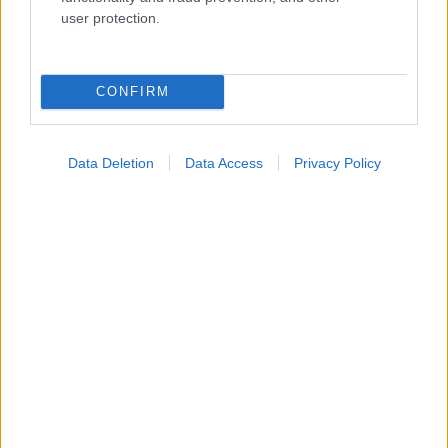
Ενσωματώστε περιεχόμενο του iatronet.gr στο site σας
user protection.
Κατάλογοι Υγείας
CONFIRM
Εύρεση Ιατρού
Εφημερίες Φαρμακείων
Data Deletion
Data Access
Privacy Policy
Χάρτης Εφημεριών
Νοσοκομεία
Διαγνωστικά Κέντρα
Σύλλογοι Ασθενών
Φαρμακευτικές Εταιρείες
Πρόσθετα
Έλεγχος συμπτωμάτων