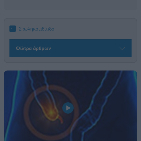
Σκωληκοειδίτιδα
Φίλτρα άρθρων