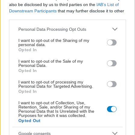
Νεότερες εξελίξεις στην χειρουργική
also be disclosed by us to third parties on the
IAB’s List of
Downstream Participants
that may further disclose it to other
αντιμετώπιση του καρκίνου του μαστού
third parties.
Όπως αναφέρει ο Δρ Αννίβας Χ. Τσικκίνης, Διευθυντής Ε.Σ.Υ.
Please note that this website/app uses one or more Google
στην Χειρουργική Κλινική Μαστού του νοσοκομείου-
Personal Data Processing Opt Outs
services and may gather and store information including but
Μαιευτηρίου ‘Έλενα Βενιζέλου’ έχει καταδειχθεί από
not limited to your visit or usage behaviour. You may click to
I want to opt-out of the Sharing of my
επιδημιολογικές μελέτες ότι ο καρκίνος του μαστού είναι ο
personal data.
grant or deny consent to Google and its third-party tags to
Opted In
συχνότερος καρκίνος του γυναικείου πληθυσμού στις
use your data for below specified purposes in below Google
αναπτυγμένες χώρες του δυτικού κόσμου.
consent section.
I want to opt-out of the Sale of my
Personal Data.
Opted In
I want to opt-out of processing my
Personal Data for Targeted Advertising.
Opted In
I want to opt-out of Collection, Use,
Retention, Sale, and/or Sharing of my
Personal Data that Is Unrelated with the
Purposes for which it was collected.
Opted Out
Google consents