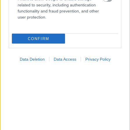
related to security, including authentication
functionality and fraud prevention, and other
user protection.
Τετάρτη, 06 Ιουνίου 2012, 13:14
Η πορεία του καρκίνου στην Ελλάδα
CONFIRM
Σύμφωνα με τον Π.Ο.Υ., ένα ποσοστό που υπερβαίνει το 30
τοις εκατό των καρκίνων μπορεί να προληφθεί.Στις
Data Deletion
Data Access
Privacy Policy
περισσότερες χώρες του κόσμου, όπως και στην Ελλάδα, ο
καρκίνος αποτελεί τη δεύτερη αιτία θανάτου μετά τα
καρδιαγγειακά νοσήματα.