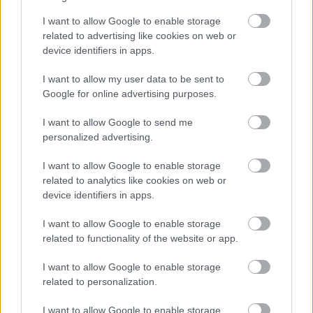
I want to allow Google to enable storage
related to advertising like cookies on web or
Παρασκευή, 12 Οκτωβρίου 2012, 14:30
device identifiers in apps.
Νέα ενδοσκοπική επέμβαση για την θεραπεία
I want to allow my user data to be sent to
της αχαλασίας του οισοφάγου
Google for online advertising purposes.
Φιλοξενήθηκε στην Αθήνα το Διεθνές Συμπόσιο με θέμα ο
I want to allow Google to send me
Καρκίνος του Γαστρεντερικού συστήματος: Πρόληψη,
personalized advertising.
Αναγνώριση και Διαχείριση - Ένα Αλφαβητάρι για τους
Ιατρούς.
I want to allow Google to enable storage
related to analytics like cookies on web or
device identifiers in apps.
I want to allow Google to enable storage
related to functionality of the website or app.
I want to allow Google to enable storage
related to personalization.
I want to allow Google to enable storage