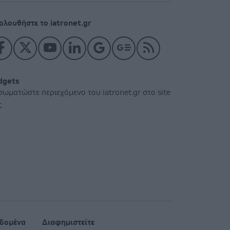
ολουθήστε το iatronet.gr
dgets
σωματώστε περιεχόμενο του iatronet.gr στο site
ς
δομένα
Διαφημιστείτε