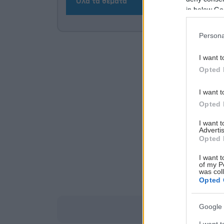
Όλα τα θέματα
in below Go
Persona
I want t
Opted 
I want t
Opted 
I want 
Advertis
Opted 
I want t
of my P
was col
Opted 
Google 