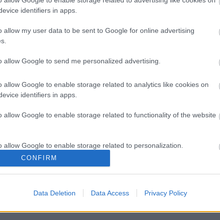
o allow Google to enable storage related to advertising like cookies on
evice identifiers in apps.
o allow my user data to be sent to Google for online advertising
s.
to allow Google to send me personalized advertising.
o allow Google to enable storage related to analytics like cookies on
evice identifiers in apps.
o allow Google to enable storage related to functionality of the website
ωργιάδης στη Ρόδο: ''Σε
Δίαιτα vegan χαμηλών λι
o allow Google to enable storage related to personalization.
ση χρόνο, το νοσοκομείο θα
βοηθά στην απώλεια βάρο
CONFIRM
καινούργιο''- 'Αμεσα μέτρα
χωρίς να μειώνεται η ποσό
o allow Google to enable storage related to security, including
ην αντιμετώπιση των
του φαγητού [μελέτη]
cation functionality and fraud prevention, and other user protection.
ών ελλείψεων
ωπικού
Data Deletion
Data Access
Privacy Policy