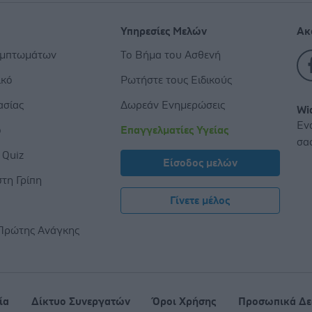
Υπηρεσίες Μελών
Ακ
υμπτωμάτων
Το Βήμα του Ασθενή
ικό
Ρωτήστε τους Ειδικούς
ασίας
Δωρεάν Ενημερώσεις
Wi
Εν
ο
Επαγγελματίες Υγείας
σα
 Quiz
Είσοδος μελών
τη Γρίπη
Γίνετε μέλος
ς
Πρώτης Ανάγκης
ία
Δίκτυο Συνεργατών
Όροι Χρήσης
Προσωπικά Δε