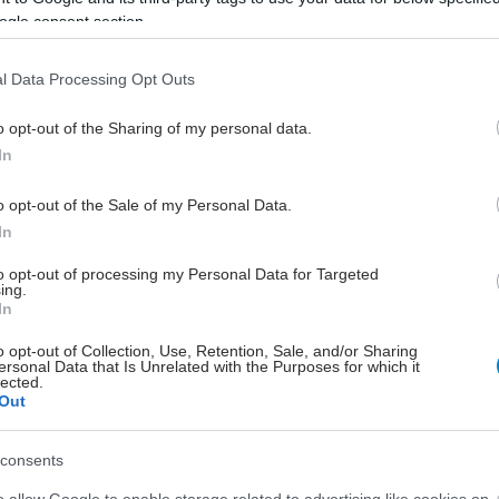
Ποιο να φέρω, αυτό ή το
ogle consent section.
άλλο;
l Data Processing Opt Outs
Συσκέψεις επί συσκέψεων για το
χαρτοφυλάκιο.
o opt-out of the Sharing of my personal data.
In
o opt-out of the Sale of my Personal Data.
In
to opt-out of processing my Personal Data for Targeted
ing.
In
o opt-out of Collection, Use, Retention, Sale, and/or Sharing
ersonal Data that Is Unrelated with the Purposes for which it
lected.
Out
consents