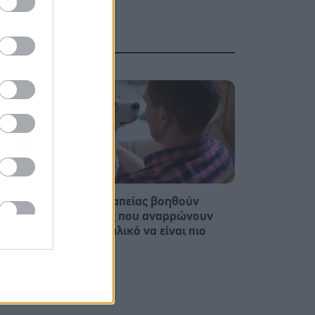
παρών
Σκύλοι θεραπείας βοηθούν
υς
ανθρώπους που αναρρώνουν
τητα
από εγκεφαλικό να είναι πιο
δραστήριοι