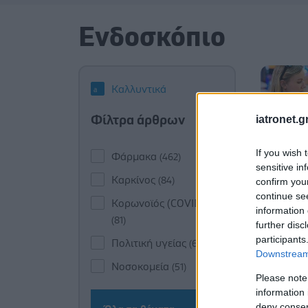
Ενδοσκόπιο
Καλλυντικά
Φίλτρα άρθρων
iatronet.g
If you wish 
Φάρμακα
(462)
sensitive in
Καρκίνος
(84)
confirm you
continue se
Κορωνοϊός (COVID-19)
information 
(81)
further disc
participants
Πολιτική υγείας
(60)
Downstream 
Νοσοκομεία
(51)
Please note
information 
deny consent