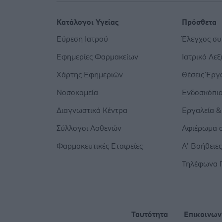
Κατάλογοι Υγείας
Πρόσθετα
Εύρεση Ιατρού
Έλεγχος σ
Εφημερίες Φαρμακείων
Ιατρικό Λεξ
Χάρτης Εφημεριών
Θέσεις Έργ
Νοσοκομεία
Ενδοσκόπι
Διαγνωστικά Κέντρα
Εργαλεία &
Σύλλογοι Ασθενών
Αφιέρωμα σ
Φαρμακευτικές Εταιρείες
Α’ Βοήθειε
Τηλέφωνα 
Ταυτότητα
Επικοινων