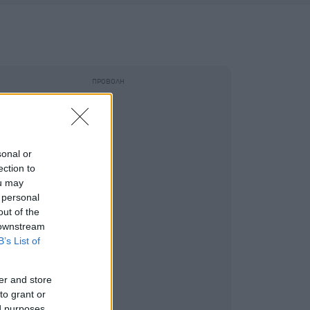
sonal or
ection to
ou may
 personal
out of the
 downstream
B’s List of
er and store
to grant or
ed purposes