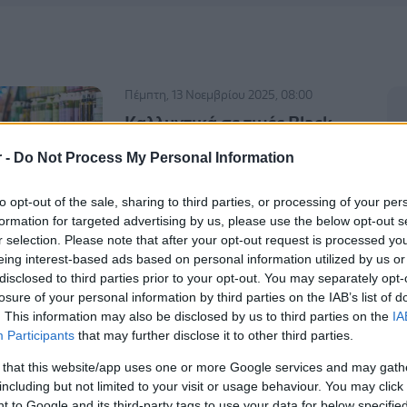
Πέμπτη, 13 Νοεμβρίου 2025, 08:00
Kαλλυντικά σε τιμές Black
Friday
r -
Do Not Process My Personal Information
Στη μάχη και τα φαρμακεία.
to opt-out of the sale, sharing to third parties, or processing of your per
formation for targeted advertising by us, please use the below opt-out s
r selection. Please note that after your opt-out request is processed y
Δευτέρα, 24 Ιουλίου 2023, 07:00
eing interest-based ads based on personal information utilized by us or
Mε το έτσι θέλω...
disclosed to third parties prior to your opt-out. You may separately opt-
losure of your personal information by third parties on the IAB’s list of
Αγνωστο το πως θα αντιδράσουν οι
. This information may also be disclosed by us to third parties on the
IA
φαρμακοποιοί.
Participants
that may further disclose it to other third parties.
 that this website/app uses one or more Google services and may gath
including but not limited to your visit or usage behaviour. You may click 
Τρίτη, 12 Ιουλίου 2022, 12:15
 to Google and its third-party tags to use your data for below specifi