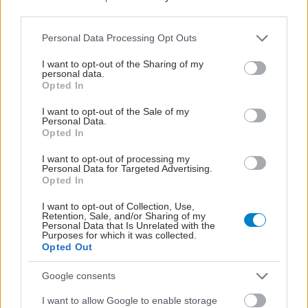
third parties.
Please note that this website/app uses one or more Google
Personal Data Processing Opt Outs
services and may gather and store information including but
not limited to your visit or usage behaviour. You may click to
I want to opt-out of the Sharing of my
personal data.
grant or deny consent to Google and its third-party tags to
Opted In
use your data for below specified purposes in below Google
consent section.
I want to opt-out of the Sale of my
Personal Data.
Opted In
I want to opt-out of processing my
Personal Data for Targeted Advertising.
Opted In
Αυξημένη επαγρύπνηση για τον ιό του Δυτικού
I want to opt-out of Collection, Use,
Retention, Sale, and/or Sharing of my
Νείλου συνιστά στους πολίτες της Αττικής ο ΙΣΑ
Personal Data that Is Unrelated with the
Purposes for which it was collected.
Opted Out
Google consents
I want to allow Google to enable storage