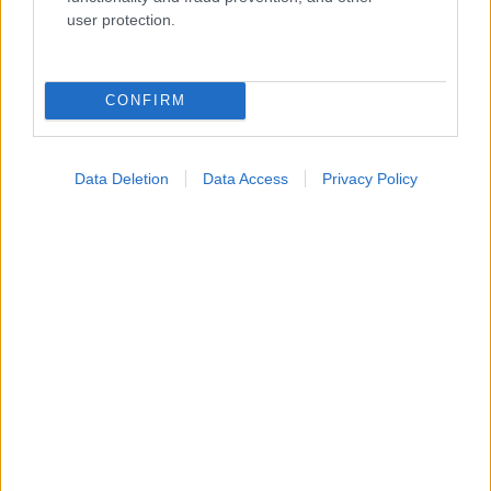
Ενσωματώστε περιεχόμενο του iatronet.gr στο site σας
user protection.
Κατάλογοι Υγείας
CONFIRM
Εύρεση Ιατρού
Εφημερίες Φαρμακείων
Data Deletion
Data Access
Privacy Policy
Χάρτης Εφημεριών
Νοσοκομεία
Διαγνωστικά Κέντρα
Σύλλογοι Ασθενών
Φαρμακευτικές Εταιρείες
Πρόσθετα
Έλεγχος συμπτωμάτων