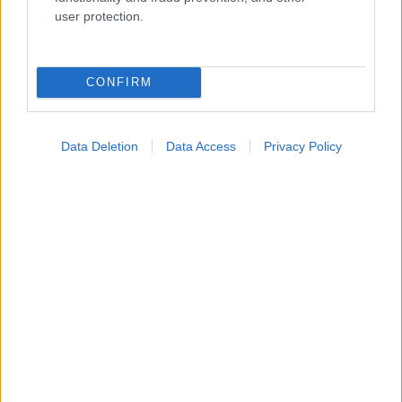
Ενσωματώστε περιεχόμενο του iatronet.gr στο site σας
user protection.
Κατάλογοι Υγείας
CONFIRM
Εύρεση Ιατρού
Εφημερίες Φαρμακείων
Data Deletion
Data Access
Privacy Policy
Χάρτης Εφημεριών
Νοσοκομεία
Διαγνωστικά Κέντρα
Σύλλογοι Ασθενών
Φαρμακευτικές Εταιρείες
Πρόσθετα
Έλεγχος συμπτωμάτων