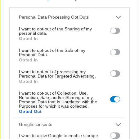
third parties.
Please note that this website/app uses one or more Google
Personal Data Processing Opt Outs
services and may gather and store information including but
not limited to your visit or usage behaviour. You may click to
I want to opt-out of the Sharing of my
personal data.
grant or deny consent to Google and its third-party tags to
Opted In
use your data for below specified purposes in below Google
consent section.
I want to opt-out of the Sale of my
Personal Data.
Opted In
I want to opt-out of processing my
Personal Data for Targeted Advertising.
Opted In
Για υγιή οστά προτιμότερο είναι το ποδόσφαιρο
έναντι του περπατήματος [μελέτη]
I want to opt-out of Collection, Use,
Retention, Sale, and/or Sharing of my
Personal Data that Is Unrelated with the
Purposes for which it was collected.
Opted Out
Google consents
I want to allow Google to enable storage