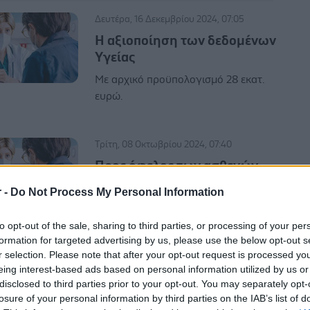
Δευτέρα, 16 Δεκεμβρίου 2024, 07:05
H αξιοποίηση των δεδομένων
Yγείας
Με αρχικό προϋπολογισμό 28 εκατ.
ευρώ.
Τρίτη, 08 Οκτωβρίου 2024, 07:40
Προς όφελος των ασθενών
Ερχονται δύο σημαντικοί οδηγοί
r -
Do Not Process My Personal Information
πληροφοριών.
to opt-out of the sale, sharing to third parties, or processing of your per
formation for targeted advertising by us, please use the below opt-out s
r selection. Please note that after your opt-out request is processed y
Παρασκευή, 30 Αυγούστου 2024, 12:05
eing interest-based ads based on personal information utilized by us or
Εποπτευόμενος φορέας του
disclosed to third parties prior to your opt-out. You may separately opt-
υπουργείου Υγείας η Ένωση
losure of your personal information by third parties on the IAB’s list of