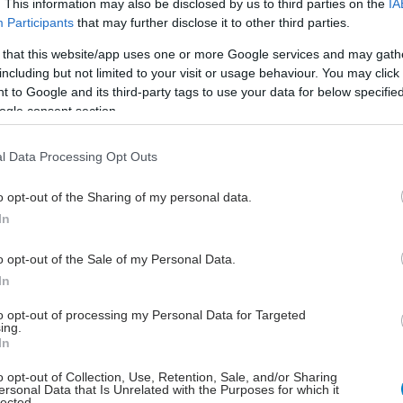
. This information may also be disclosed by us to third parties on the
IA
Ασθενών
Participants
that may further disclose it to other third parties.
Τι προβλέπεται σε απόφαση του
 that this website/app uses one or more Google services and may gath
Άδωνι Γεωργιάδη.
including but not limited to your visit or usage behaviour. You may click 
 to Google and its third-party tags to use your data for below specifi
ogle consent section.
Δευτέρα, 10 Ιουνίου 2024, 10:55
Σύλλογος αποδέκτης
l Data Processing Opt Outs
καταγγελιών
o opt-out of the Sharing of my personal data.
Ασθενείς μιλούν για απορριπτικές
In
αποφάσεις στα αιτήματα τους.
o opt-out of the Sale of my Personal Data.
In
Πέμπτη, 16 Μαΐου 2024, 11:55
Σύλλογοι ασθενών
to opt-out of processing my Personal Data for Targeted
ing.
διαμαρτύρονται για τα
In
χαράτσια
o opt-out of Collection, Use, Retention, Sale, and/or Sharing
Εντονες αντιδράσεις για το 1 και τα 3
ersonal Data that Is Unrelated with the Purposes for which it
lected.