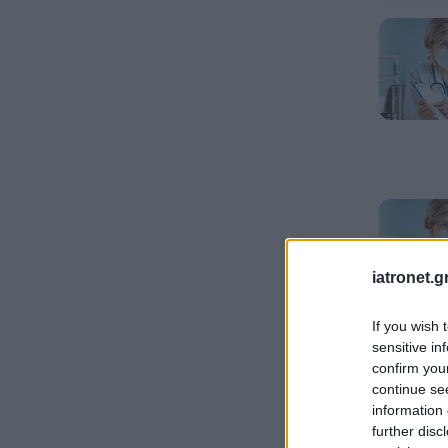
iatronet.g
If you wish 
sensitive in
confirm you
continue se
information 
further disc