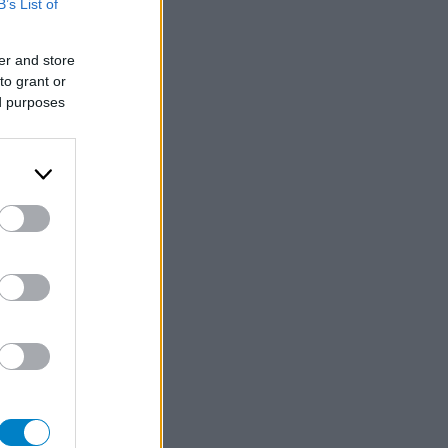
B’s List of
er and store
to grant or
ed purposes