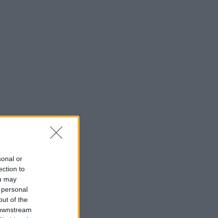
sonal or
ection to
ou may
 personal
out of the
 downstream