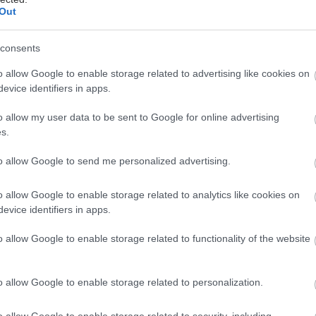
ευρώ.
Out
consents
Τετάρτη, 03 Απριλίου 2024, 12:30
Tα κονδύλια της Ευρώπης
o allow Google to enable storage related to advertising like cookies on
evice identifiers in apps.
Τι ζητούν οι Σύλλογοι Ασθενών.
o allow my user data to be sent to Google for online advertising
s.
to allow Google to send me personalized advertising.
Τετάρτη, 20 Μαρτίου 2024, 10:35
Γιατί σύλλογος ασθενών
o allow Google to enable storage related to analytics like cookies on
ετοιμάζεται να κάνει
evice identifiers in apps.
προσφυγή στο Υπουργείο
o allow Google to enable storage related to functionality of the website
Υγείας
Αυξάνονται οι αντιδράσεις.
o allow Google to enable storage related to personalization.
Παρασκευή, 02 Φεβρουαρίου 2024, 11:20
o allow Google to enable storage related to security, including