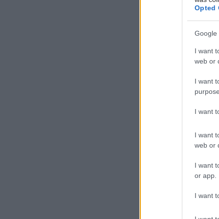
Opted 
Google 
I want t
web or d
I want t
purpose
I want 
I want t
web or d
I want t
or app.
I want t
I want t