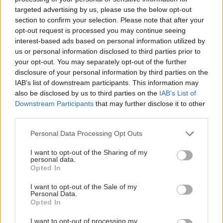
targeted advertising by us, please use the below opt-out
section to confirm your selection. Please note that after your
opt-out request is processed you may continue seeing
interest-based ads based on personal information utilized by
us or personal information disclosed to third parties prior to
your opt-out. You may separately opt-out of the further
disclosure of your personal information by third parties on the
IAB’s list of downstream participants. This information may
also be disclosed by us to third parties on the
IAB’s List of
Downstream Participants
that may further disclose it to other
Δευτέρα, 08 Ιουλίου 2024, 09:55
third parties.
Kίνητρα - αντικίνητρα
Please note that this website/app uses one or more Google
Personal Data Processing Opt Outs
services and may gather and store information including but
Η διείσδυση των γενοσήμων απαιτεί εφαρμόσιμα μέτρα.
not limited to your visit or usage behaviour. You may click to
I want to opt-out of the Sharing of my
personal data.
grant or deny consent to Google and its third-party tags to
Opted In
use your data for below specified purposes in below Google
consent section.
I want to opt-out of the Sale of my
Personal Data.
Opted In
I want to opt-out of processing my