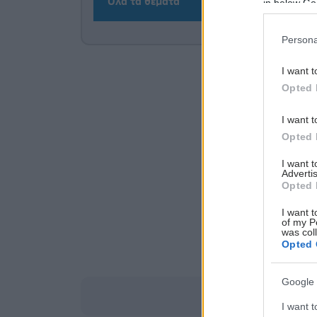
Όλα τα θέματα
in below Go
Persona
I want t
Opted 
I want t
Opted 
I want 
Advertis
Opted 
I want t
of my P
was col
Opted 
Google 
I want t