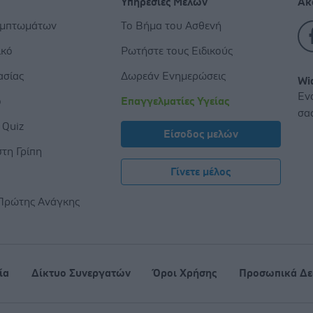
Υπηρεσίες Μελών
Ακ
υμπτωμάτων
Το Βήμα του Ασθενή
ικό
Ρωτήστε τους Ειδικούς
ασίας
Δωρεάν Ενημερώσεις
Wi
Εν
ο
Επαγγελματίες Υγείας
σα
 Quiz
Είσοδος μελών
τη Γρίπη
Γίνετε μέλος
ς
Πρώτης Ανάγκης
ία
Δίκτυο Συνεργατών
Όροι Χρήσης
Προσωπικά Δε