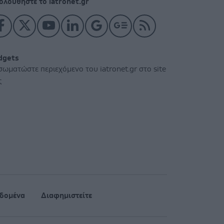
ολουθήστε το iatronet.gr
dgets
σωματώστε περιεχόμενο του iatronet.gr στο site
ς
δομένα
Διαφημιστείτε