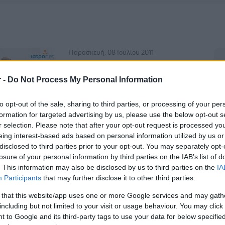
Παρασκευή, 08 Ιουλίου 2011
ΕΔΕ για την αιμορραγία του
βρέφους στην Ξάνθη
r -
Do Not Process My Personal Information
Τη διενέργεια ένορκης διοικητικής
to opt-out of the sale, sharing to third parties, or processing of your per
εξέτασης για το περιστατικό με την
formation for targeted advertising by us, please use the below opt-out s
αιμορραγία βρέφους εξαιτίας
r selection. Please note that after your opt-out request is processed y
ελαττωματικού υλικού, ζήτησε ο
eing interest-based ads based on personal information utilized by us or
διοικητής του νοσοκομείου Ξάνθης.
disclosed to third parties prior to your opt-out. You may separately opt-
losure of your personal information by third parties on the IAB’s list of
. This information may also be disclosed by us to third parties on the
IA
Participants
that may further disclose it to other third parties.
 that this website/app uses one or more Google services and may gath
including but not limited to your visit or usage behaviour. You may click 
 to Google and its third-party tags to use your data for below specifi