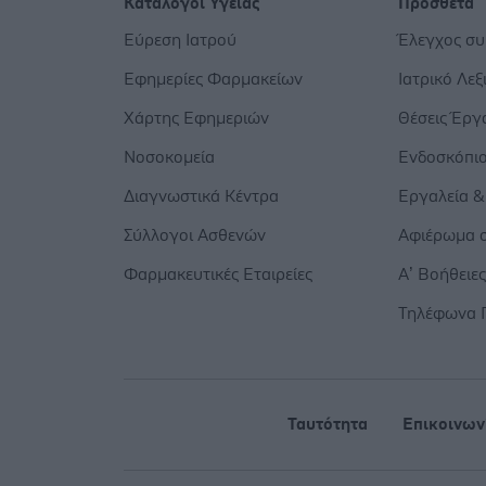
Κατάλογοι Υγείας
Πρόσθετα
Εύρεση Ιατρού
Έλεγχος σ
Εφημερίες Φαρμακείων
Ιατρικό Λεξ
Χάρτης Εφημεριών
Θέσεις Έργ
Νοσοκομεία
Ενδοσκόπι
Διαγνωστικά Κέντρα
Εργαλεία &
Σύλλογοι Ασθενών
Αφιέρωμα σ
Φαρμακευτικές Εταιρείες
Α’ Βοήθειε
Τηλέφωνα 
Ταυτότητα
Επικοινων