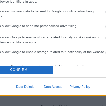
evice identifiers in apps.
o allow my user data to be sent to Google for online advertising
s.
to allow Google to send me personalized advertising.
o allow Google to enable storage related to analytics like cookies on
evice identifiers in apps.
o allow Google to enable storage related to functionality of the website
o allow Google to enable storage related to personalization.
φυγή 3 παραγόντων
Για υγιή οστά προτιμότερο 
CONFIRM
νου στη μέση ηλικία
το ποδόσφαιρο έναντι του
έτει 13 χρόνια χωρίς άνοια
περπατήματος [μελέτη]
o allow Google to enable storage related to security, including
η]
cation functionality and fraud prevention, and other user protection.
Data Deletion
Data Access
Privacy Policy