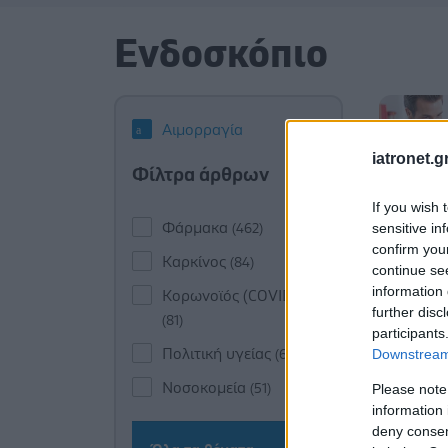
Ενδοσκόπιο
Αιμορραγία
iatronet.g
Φίλτρα άρθρων
If you wish 
Φάρμακα
sensitive in
(462)
confirm you
Καρκίνος
(84)
continue se
information 
Κορωνοϊός (COVID-19)
further disc
(81)
participants
Πολιτική υγείας
Downstream 
(60)
Νοσοκομεία
Please note
(51)
information 
deny consent