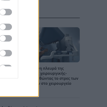
είναι
Η ανθρώπινη πλευρά της
ρομποτικής χειρουργικής-
Παρακολουθώντας το στρες των
χειρουργών στο χειρουργείο