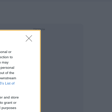
sonal or
ection to
ou may
 personal
out of the
 downstream
B’s List of
er and store
to grant or
ed purposes