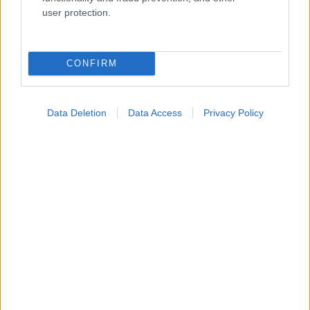
Ενσωματώστε περιεχόμενο του iatronet.gr στο site σας
user protection.
Κατάλογοι Υγείας
CONFIRM
Εύρεση Ιατρού
Εφημερίες Φαρμακείων
Data Deletion
Data Access
Privacy Policy
Χάρτης Εφημεριών
Νοσοκομεία
Διαγνωστικά Κέντρα
Σύλλογοι Ασθενών
Φαρμακευτικές Εταιρείες
Πρόσθετα
Έλεγχος συμπτωμάτων