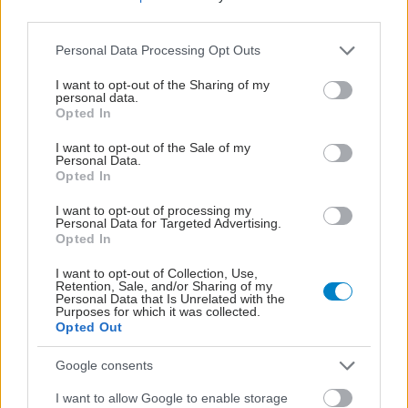
third parties.
Please note that this website/app uses one or more Google
Personal Data Processing Opt Outs
services and may gather and store information including but
not limited to your visit or usage behaviour. You may click to
I want to opt-out of the Sharing of my
personal data.
grant or deny consent to Google and its third-party tags to
Opted In
use your data for below specified purposes in below Google
consent section.
I want to opt-out of the Sale of my
Personal Data.
Opted In
I want to opt-out of processing my
Personal Data for Targeted Advertising.
Opted In
Για υγιή οστά προτιμότερο είναι το ποδόσφαιρο
έναντι του περπατήματος [μελέτη]
I want to opt-out of Collection, Use,
Retention, Sale, and/or Sharing of my
Personal Data that Is Unrelated with the
Purposes for which it was collected.
Opted Out
Google consents
I want to allow Google to enable storage