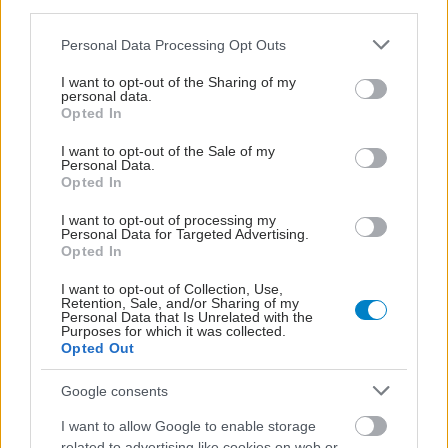
third parties.
Please note that this website/app uses one or more Google
Personal Data Processing Opt Outs
services and may gather and store information including but
not limited to your visit or usage behaviour. You may click to
I want to opt-out of the Sharing of my
personal data.
grant or deny consent to Google and its third-party tags to
Opted In
use your data for below specified purposes in below Google
consent section.
I want to opt-out of the Sale of my
Personal Data.
Opted In
I want to opt-out of processing my
Personal Data for Targeted Advertising.
Opted In
Αυξημένη επαγρύπνηση για τον ιό του Δυτικού
I want to opt-out of Collection, Use,
Νείλου συνιστά στους πολίτες της Αττικής ο ΙΣΑ
Retention, Sale, and/or Sharing of my
Personal Data that Is Unrelated with the
Purposes for which it was collected.
Opted Out
Google consents
I want to allow Google to enable storage
related to advertising like cookies on web or