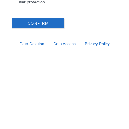
user protection.
Κατάλογοι Υγείας
CONFIRM
Εύρεση Ιατρού
Εφημερίες Φαρμακείων
Data Deletion
Data Access
Privacy Policy
Χάρτης Εφημεριών
Νοσοκομεία
Διαγνωστικά Κέντρα
Σύλλογοι Ασθενών
Φαρμακευτικές Εταιρείες
Πρόσθετα
Έλεγχος συμπτωμάτων
Ιατρικό Λεξικό