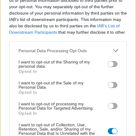
us or personal information disclosed to third parties prior to
your opt-out. You may separately opt-out of the further
disclosure of your personal information by third parties on the
IAB’s list of downstream participants. This information may
also be disclosed by us to third parties on the
IAB’s List of
Downstream Participants
that may further disclose it to other
third parties.
Please note that this website/app uses one or more Google
Personal Data Processing Opt Outs
services and may gather and store information including but
not limited to your visit or usage behaviour. You may click to
I want to opt-out of the Sharing of my
personal data.
grant or deny consent to Google and its third-party tags to
Opted In
use your data for below specified purposes in below Google
consent section.
I want to opt-out of the Sale of my
Personal Data.
Opted In
I want to opt-out of processing my
Personal Data for Targeted Advertising.
Opted In
ΣΗΜΕΡΑ ΣΤΟ IATRONET.GR
I want to opt-out of Collection, Use,
Retention, Sale, and/or Sharing of my
Personal Data that Is Unrelated with the