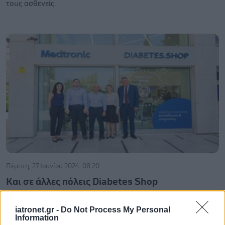
τους ασθενείς.
Πέμπτη, 27 Ιουνίου 2024, 08:20
Kαι σε άλλες πόλεις Diabetes Shop
To πλάνο είναι η σωστή ενημέρωση των επαγγελματιών
iatronet.gr -
Do Not Process My Personal
υγείας και των ασθενών.
Information