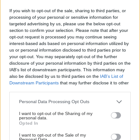
If you wish to opt-out of the sale, sharing to third parties, or
processing of your personal or sensitive information for
targeted advertising by us, please use the below opt-out
section to confirm your selection. Please note that after your
opt-out request is processed you may continue seeing
interest-based ads based on personal information utilized by
us or personal information disclosed to third parties prior to
your opt-out. You may separately opt-out of the further
disclosure of your personal information by third parties on the
IAB’s list of downstream participants. This information may
also be disclosed by us to third parties on the
IAB’s List of
Downstream Participants
that may further disclose it to other
third parties.
Τρίτη, 04 Οκτωβρίου 2022, 10:05
Please note that this website/app uses one or more Google
Μαζεύεται η αφρόκρεμα για τον διαβήτη
Personal Data Processing Opt Outs
services and may gather and store information including but
Ξεκινούν οι διαπραγματεύσεις.
not limited to your visit or usage behaviour. You may click to
I want to opt-out of the Sharing of my
personal data.
grant or deny consent to Google and its third-party tags to
Opted In
use your data for below specified purposes in below Google
consent section.
I want to opt-out of the Sale of my
Personal Data.