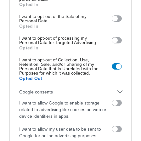
grant or deny consent to Google and its third-party tags to
Opted In
use your data for below specified purposes in below Google
consent section.
I want to opt-out of the Sale of my
Personal Data.
Opted In
I want to opt-out of processing my
Personal Data for Targeted Advertising.
Opted In
I want to opt-out of Collection, Use,
Δευτέρα, 28 Νοεμβρίου 2022, 12:34
Retention, Sale, and/or Sharing of my
Personal Data that Is Unrelated with the
66 τροφές και βότανα της καθημερινότητας
Purposes for which it was collected.
προστατεύουν από καρκίνο, έμφραγμα,
Opted Out
διαβήτη, άνοια
Google consents
Κύρια φυσικά αντιοξειδωτικά είναι οι βιταμίνες Α, C και Ε, τα
I want to allow Google to enable storage
καροτενοειδή, η λουτεΐνη, το λυκοπένιο, το σελήνιο, τα
related to advertising like cookies on web or
φλαβονοειδή, οι ταννίνες, οι φαινόλες και οι λιγνάνες.
device identifiers in apps.
I want to allow my user data to be sent to
Google for online advertising purposes.