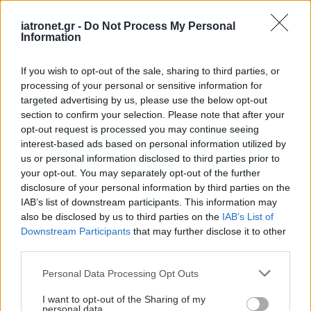
iatronet.gr -
Do Not Process My Personal
Information
If you wish to opt-out of the sale, sharing to third parties, or
processing of your personal or sensitive information for
targeted advertising by us, please use the below opt-out
section to confirm your selection. Please note that after your
Τετάρτη, 07 Δεκεμβρίου 2022, 18:29
opt-out request is processed you may continue seeing
interest-based ads based on personal information utilized by
Ερευνητές ανακάλυψαν ότι εγκέφαλοι με
us or personal information disclosed to third parties prior to
περισσότερη βιταμίνη D λειτουργούν καλύτερα
your opt-out. You may separately opt-out of the further
Σε έρευνα, η βιταμίνη D ήταν παρούσα στον εγκεφαλικό
disclosure of your personal information by third parties on the
IAB’s list of downstream participants. This information may
ιστό, και υψηλά επίπεδα αυτής στις 4 περιοχές που
also be disclosed by us to third parties on the
IAB’s List of
συνδέονται με καλύτερη νοητική λειτουργία.
Downstream Participants
that may further disclose it to other
third parties.
Please note that this website/app uses one or more Google
Personal Data Processing Opt Outs
services and may gather and store information including but
not limited to your visit or usage behaviour. You may click to
I want to opt-out of the Sharing of my
personal data.