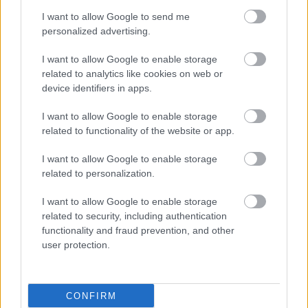
I want to allow Google to send me
personalized advertising.
I want to allow Google to enable storage
related to analytics like cookies on web or
device identifiers in apps.
I want to allow Google to enable storage
related to functionality of the website or app.
Τρίτη, 01 Νοεμβρίου 2022, 08:00
I want to allow Google to enable storage
related to personalization.
H χορήγηση βιταμίνης D μειώνει τη φλεγμονή
σε ασθενείς με αυτοάνοσα και χρόνια νοσήματα
I want to allow Google to enable storage
related to security, including authentication
Η διόρθωση των ελλείψεων σε βιταμίνη D και μικροθρεπτικά
functionality and fraud prevention, and other
συστατικά, μειώνει τη φλεγμονή και τις επιπλοκές σε
user protection.
ασθενείς με αυτοάνοσα νοσήματα, καρδιαγγειακή νόσο,
παχυσαρκία και διαβήτη.
CONFIRM