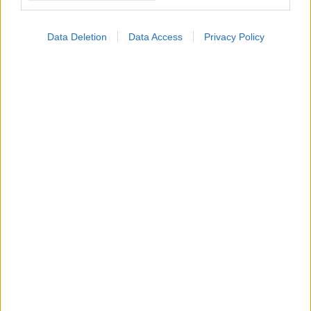
Data Deletion
Data Access
Privacy Policy
Τρίτη, 04 Οκτωβρίου 2022, 16:09
Λήψη βιταμινών είναι πιθανόν να βοηθά
ανθρώπους με κυστική ίνωση
Νέα έρευνα εξέτασε αν η συμπλήρωση με υψηλές δόσεις
βιταμίνης C θα βοηθούσε ασθενείς να απορροφήσουν
καλύτερα τη βιταμίνη E.