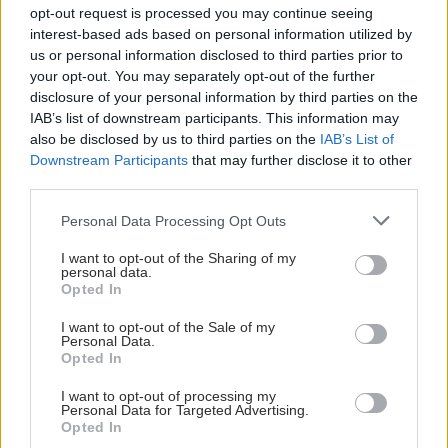
opt-out request is processed you may continue seeing
ειδικότητες του Καρδιολόγου, του Οφθαλμίατρου,
interest-based ads based on personal information utilized by
του Παιδίατρου και του Γενικού Ιατρού-Διαβητολόγου.
us or personal information disclosed to third parties prior to
your opt-out. You may separately opt-out of the further
disclosure of your personal information by third parties on the
IAB’s list of downstream participants. This information may
also be disclosed by us to third parties on the
IAB’s List of
Downstream Participants
that may further disclose it to other
third parties.
Please note that this website/app uses one or more Google
Personal Data Processing Opt Outs
services and may gather and store information including but
not limited to your visit or usage behaviour. You may click to
I want to opt-out of the Sharing of my
personal data.
grant or deny consent to Google and its third-party tags to
Opted In
use your data for below specified purposes in below Google
consent section.
I want to opt-out of the Sale of my
Personal Data.
Opted In
Παρασκευή, 11 Ιουνίου 2021, 17:24
27ος Διάπλους του Αιγαίου Πελάγους της
I want to opt-out of processing my
Personal Data for Targeted Advertising.
Ομάδας Αιγαίου
Opted In