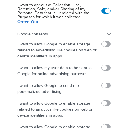
Φούρνοι, Αγαθονήσι, Αρκιοί, Λειψοί, Πάτμος, Κίναρος,
I want to opt-out of Collection, Use,
Αμοργός, Φολέγανδρος, Κουφονήσι, 13 έως και 24 Μαΐου
Retention, Sale, and/or Sharing of my
Personal Data that Is Unrelated with the
2021.
Purposes for which it was collected.
Opted Out
Google consents
1
2
3
4
I want to allow Google to enable storage
related to advertising like cookies on web or
device identifiers in apps.
I want to allow my user data to be sent to
Google for online advertising purposes.
I want to allow Google to send me
personalized advertising.
I want to allow Google to enable storage
related to analytics like cookies on web or
device identifiers in apps.
I want to allow Google to enable storage