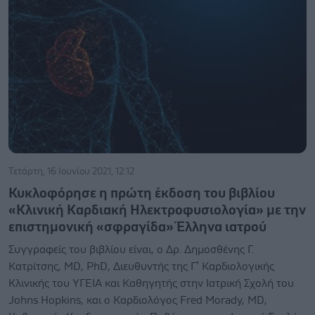
Τετάρτη, 16 Ιουνίου 2021, 12:12
Κυκλοφόρησε η πρώτη έκδοση του βιβλίου
«Κλινική Καρδιακή Ηλεκτροφυσιολογία» με την
επιστημονική «σφραγίδα» Έλληνα ιατρού
Συγγραφείς του βιβλίου είναι, ο Δρ. Δημοσθένης Γ.
Κατρίτσης, MD, PhD, Διευθυντής της Γ’ Καρδιολογικής
Κλινικής του ΥΓΕΙΑ και Καθηγητής στην Ιατρική Σχολή του
Johns Hopkins, και ο Καρδιολόγος Fred Morady, MD,