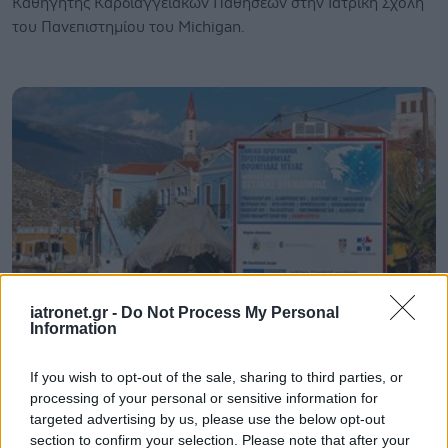
Καθηγητής Καρδιαγγειακών Παθήσεων στην Ιατρική Σχολή
του Πανεπιστημίου του Michigan.
iatronet.gr -
Do Not Process My Personal
Information
Τρίτη, 15 Ιουνίου 2021, 12:38
If you wish to opt-out of the sale, sharing to third parties, or
Οι Κινητές Ιατρικές Μονάδες θα ξαναβρεθούν
processing of your personal or sensitive information for
στο ακριτικό Καστελλόριζο
targeted advertising by us, please use the below opt-out
Η ομάδα των ΚΙΜ θα πλαισιώνεται από τις ιατρικές
section to confirm your selection. Please note that after your