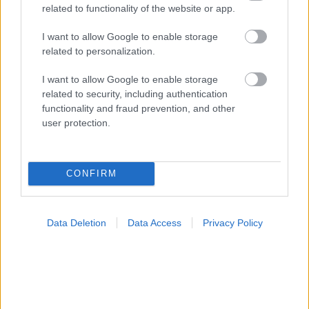
related to functionality of the website or app.
Δευτέρα, 06 Νοεμβρίου 2023, 13:13
I want to allow Google to enable storage
Η UNI-PHARMA στις 6 Growth Winner στα
related to personalization.
βραβεία Growth Awards
I want to allow Google to enable storage
Διακρίθηκε για τις εξαιρετικές επιδόσεις της έχοντας
related to security, including authentication
αξιολογηθεί συνολικά σε ποικίλους σημαντικούς
functionality and fraud prevention, and other
επιχειρηματικούς και χρηματοοικονομικούς δείκτες.
user protection.
CONFIRM
Data Deletion
Data Access
Privacy Policy