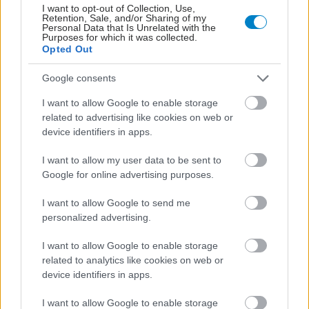
I want to opt-out of Collection, Use,
Retention, Sale, and/or Sharing of my
Personal Data that Is Unrelated with the
Τετάρτη, 31 Ιανουαρίου 2024, 12:30
Purposes for which it was collected.
Opted Out
Οι UNI-PHARMA & InterMed, για 2η χρονιά, Top
Employers στην Ελλάδα
Google consents
Η τελετή πραγματοποιήθηκε στο Παρίσι – Le Trianon- στις
I want to allow Google to enable storage
23 Ιανουαρίου 2024.
related to advertising like cookies on web or
device identifiers in apps.
I want to allow my user data to be sent to
Google for online advertising purposes.
I want to allow Google to send me
personalized advertising.
I want to allow Google to enable storage
related to analytics like cookies on web or
device identifiers in apps.
I want to allow Google to enable storage