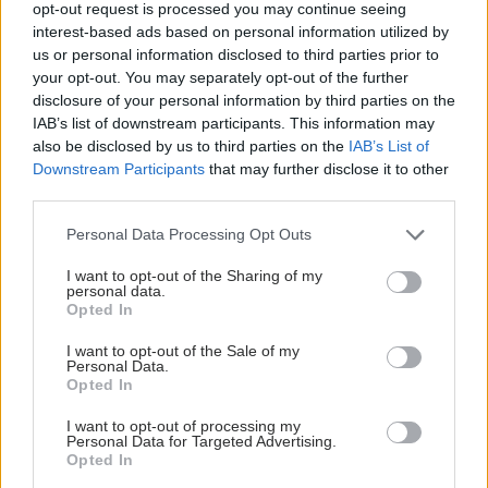
opt-out request is processed you may continue seeing
interest-based ads based on personal information utilized by
Πέμπτη, 16 Μαΐου 2024, 13:15
us or personal information disclosed to third parties prior to
Δέκα διακρίσεις για UNI-PHARMA και InterMed
your opt-out. You may separately opt-out of the further
disclosure of your personal information by third parties on the
Τις διακρίσεις κατέκτησαν το διάστημα Μάρτιος – Απρίλιος
IAB’s list of downstream participants. This information may
2024 στο πλαίσιο των διοργανώσεων «Green Brand
also be disclosed by us to third parties on the
IAB’s List of
Awards», «Αριστεία Φαρμακευτικής Αγοράς», «Προϊόν της
Downstream Participants
that may further disclose it to other
Χρονιάς».
third parties.
Please note that this website/app uses one or more Google
Personal Data Processing Opt Outs
services and may gather and store information including but
not limited to your visit or usage behaviour. You may click to
I want to opt-out of the Sharing of my
personal data.
grant or deny consent to Google and its third-party tags to
Opted In
use your data for below specified purposes in below Google
consent section.
I want to opt-out of the Sale of my
Personal Data.
Opted In
I want to opt-out of processing my
Personal Data for Targeted Advertising.
Opted In