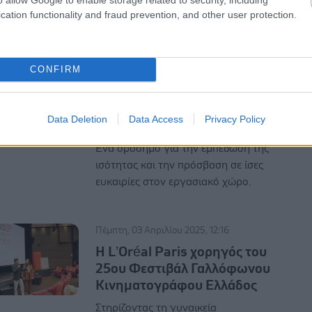
cation functionality and fraud prevention, and other user protection.
Τετάρτη, 09 Απριλίου 2025, 17:00
Bristol Myers Squibb:
CONFIRM
Κορυφαία εταιρεία για τις
γυναίκες στην Ελλάδα στη
λίστα Best Workplaces™ for
Data Deletion
Data Access
Privacy Policy
Women Hellas
Ένα ορόσημο για την εμπέδωση της
ισότητας και την πρόσβαση σε ίσες
ευκαιρίες στον εργασιακό χώρο.
Πέμπτη, 03 Απριλίου 2025, 12:16
Η L’Oréal Paris χορηγός του
25ου Φεστιβάλ Γαλλόφωνου
Κινηματογράφου Ελλάδος
Στηρίζοντας τη γυναικεία