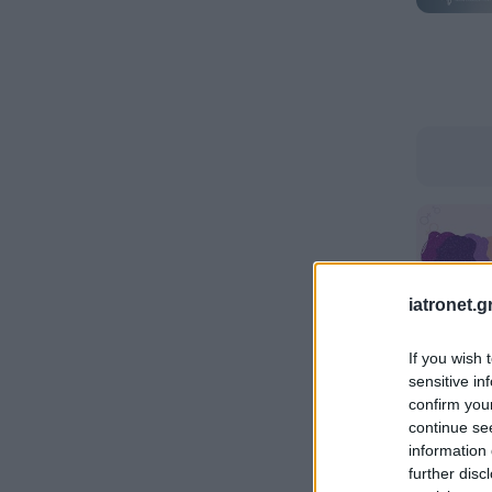
iatronet.g
If you wish 
sensitive in
confirm you
continue se
information 
further disc