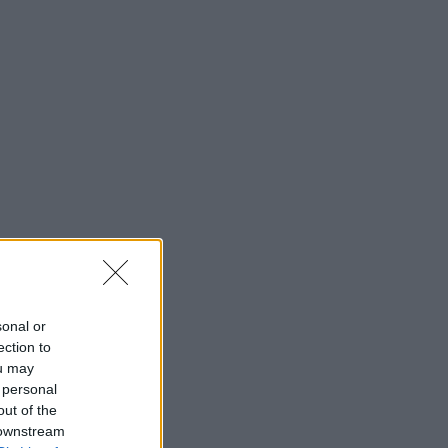
sonal or
ection to
ou may
 personal
out of the
 downstream