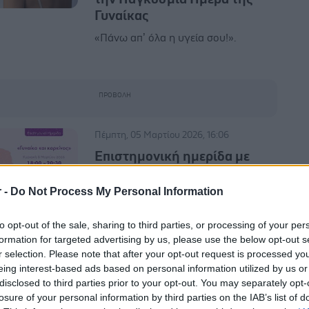
Γυναίκας
«Πάνω απ’ όλα η υγεία σου!».
Πέμπτη, 05 Μαρτίου 2026, 16:06
Επιστημονική ημερίδα με
θέμα: ‘’Γυναίκα και καρκίνος’’
r -
Do Not Process My Personal Information
Διακεκριμένες επιστήμονες
συμμετέχουν ως ομιλήτριες.
to opt-out of the sale, sharing to third parties, or processing of your per
formation for targeted advertising by us, please use the below opt-out s
r selection. Please note that after your opt-out request is processed y
Πέμπτη, 26 Φεβρουαρίου 2026, 16:43
eing interest-based ads based on personal information utilized by us or
Ο Ε.Ε.Σ. τιμά την Παγκόσμια
disclosed to third parties prior to your opt-out. You may separately opt-
Ημέρα της Γυναίκας
losure of your personal information by third parties on the IAB’s list of