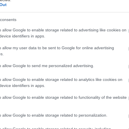
Παρασκευή, 26 Σεπτεμβρίου 2025, 12:33
Out
Επίσημος εκπαιδευτής στη
ρομποτική χειρουργική για
consents
γυναικολόγους o δρ Νικόλαος
o allow Google to enable storage related to advertising like cookies on
Πλεύρης
evice identifiers in apps.
Ο δρ Νικόλαος Πλεύρης, Μαιευτήρας-
o allow my user data to be sent to Google for online advertising
Γυναικολόγος, έχει αποκτήσει το
s.
σημαντικό διεθνές πιστοποιητικό
“Master Surgeon in Robotic Surgery”
to allow Google to send me personalized advertising.
(MSRS) από την Surgical Review
Corporation (SRC).
o allow Google to enable storage related to analytics like cookies on
evice identifiers in apps.
Τρίτη, 17 Ιουνίου 2025, 15:26
o allow Google to enable storage related to functionality of the website
Συνέδριο ‘’Women’s Health’’
Με επίκεντρο την πρόληψη, τη
o allow Google to enable storage related to personalization.
γονιμότητα και την ευεξία.
o allow Google to enable storage related to security, including