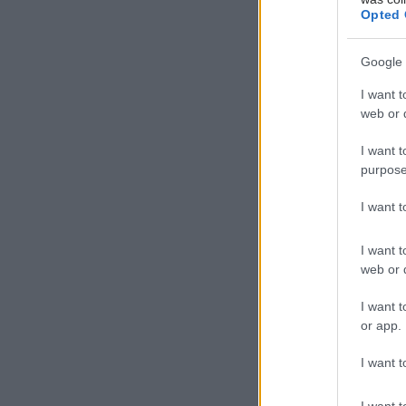
Opted 
Google 
I want t
web or d
I want t
purpose
I want 
I want t
web or d
I want t
or app.
I want t
I want t