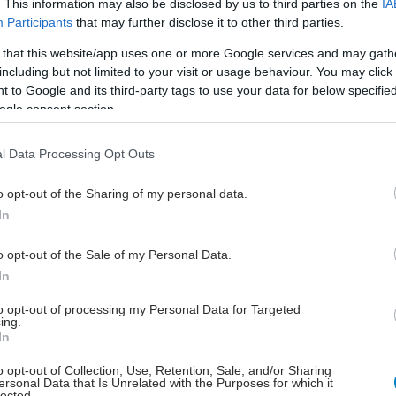
. This information may also be disclosed by us to third parties on the
IA
Μεγάλη εκδήλωση αφιερωμένη σε
Participants
that may further disclose it to other third parties.
«Γυναίκες που εμπνέουν και
 that this website/app uses one or more Google services and may gath
διαμορφώνουν το σήμερα και το
including but not limited to your visit or usage behaviour. You may click 
αύριο».
 to Google and its third-party tags to use your data for below specifi
ogle consent section.
Τετάρτη, 29 Οκτωβρίου 2025, 09:38
l Data Processing Opt Outs
Διημερίδα για τις
γυναικολογικές νεοπλασίες
o opt-out of the Sharing of my personal data.
και νεοπλασίες
In
ουροποιητικού και μαστού
o opt-out of the Sale of my Personal Data.
Τα δεδομένα που ανακύπτουν από τις
In
πολυκεντρικές κλινικές μελέτες
κατέχουν πρωτεύοντα ρόλο στην
to opt-out of processing my Personal Data for Targeted
ing.
καθοδήγηση των θεραπευτικών
In
αποφάσεων.
o opt-out of Collection, Use, Retention, Sale, and/or Sharing
ersonal Data that Is Unrelated with the Purposes for which it
lected.