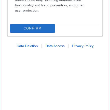
functionality and fraud prevention, and other
user protection.
CONFIRM
Data Deletion
Data Access
Privacy Policy
Σημάδια διπολικής διαταραχής
Ακολουθήστε το iatronet.gr