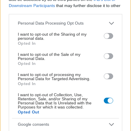
Downstream Participants
that may further disclose it to other
third parties.
Please note that this website/app uses one or more Google
Personal Data Processing Opt Outs
services and may gather and store information including but
not limited to your visit or usage behaviour. You may click to
I want to opt-out of the Sharing of my
Νέο φάρμακο για την παχυσαρκία: Σημαντική
personal data.
grant or deny consent to Google and its third-party tags to
απώλεια βάρους με μία ένεση Mazdutide την
Opted In
use your data for below specified purposes in below Google
εβδομάδα
consent section.
I want to opt-out of the Sale of my
Personal Data.
Opted In
I want to opt-out of processing my
Personal Data for Targeted Advertising.
Opted In
I want to opt-out of Collection, Use,
Retention, Sale, and/or Sharing of my
Personal Data that Is Unrelated with the
Purposes for which it was collected.
Opted Out
Google consents