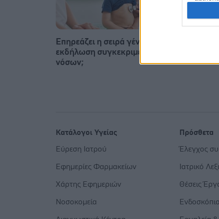
Επηρεάζει η σειρά γέννησης την
Ε.E.Σ:
εκδήλωση συγκεκριμένων
ασφάλ
νόσων;
Κατάλογοι Υγείας
Πρόσθετα
Εύρεση Ιατρού
Έλεγχος σ
Εφημερίες Φαρμακείων
Ιατρικό Λεξ
Χάρτης Εφημεριών
Θέσεις Έργ
Νοσοκομεία
Ενδοσκόπι