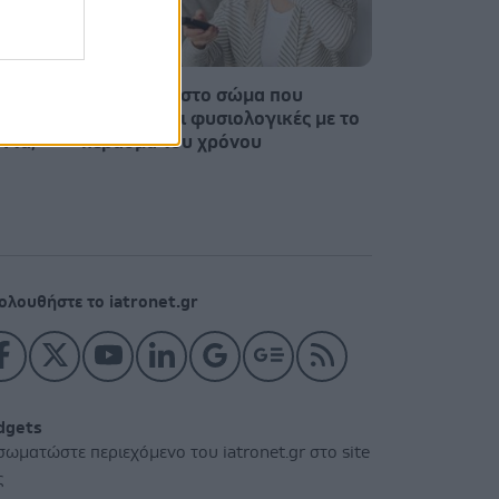
Οι αλλαγές στο σώμα που
δισ.
θεωρούνται φυσιολογικές με το
ντα,
πέρασμα του χρόνου
ολουθήστε το iatronet.gr
dgets
σωματώστε περιεχόμενο του iatronet.gr στο site
ς