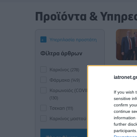
Προϊόντα & Υπηρε
Υπερπλασία προστάτη
Φίλτρα άρθρων
Καρκίνος
(278)
iatronet.g
Φάρμακα
(149)
Κορωνοϊός (COVID-19)
If you wish 
(130)
sensitive in
confirm you
Τσεκαπ
(111)
continue se
information 
Καρκίνος μαστού
(100)
further disc
participants