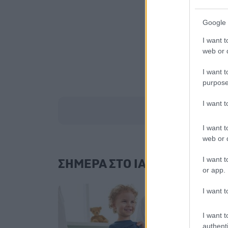
Google 
I want t
web or d
I want t
purpose
I want 
I want t
web or d
I want t
ΣΗΜΕΡΑ ΣΤΟ IATRONET.GR
or app.
I want t
I want t
authenti