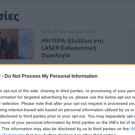
σίες
Τρίτη, 14 Μαρτίου 2023, 13:52
ΜΗΤΕΡΑ: Εξελίξεις στη
LASER Ενδοσκοπική
Ουρολογία
Η Laser τεχνολογία αιχμής Moses, για
πρώτη φορά στην Ελλάδα, φέρνει
r -
Do Not Process My Personal Information
οριστικό τέλος στο πρόβλημα της
καλοήθους υπερπλασίας του
to opt-out of the sale, sharing to third parties, or processing of your per
προστάτη και της λιθίασης των
formation for targeted advertising by us, please use the below opt-out s
νεφρών.
r selection. Please note that after your opt-out request is processed y
eing interest-based ads based on personal information utilized by us or
disclosed to third parties prior to your opt-out. You may separately opt-
losure of your personal information by third parties on the IAB’s list of
Τετάρτη, 01 Φεβρουαρίου 2023, 13:57
. This information may also be disclosed by us to third parties on the
IA
Η Lavipharm ενισχύει