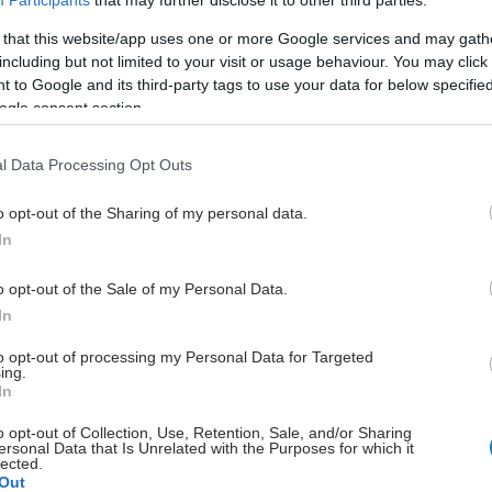
Participants
that may further disclose it to other third parties.
περαιτέρω τη φαρέτρα της
στη θεραπευτική κατηγορία
 that this website/app uses one or more Google services and may gath
including but not limited to your visit or usage behaviour. You may click 
της Ουρολογίας
 to Google and its third-party tags to use your data for below specifi
Tο φαρμακευτικό προϊόν ενδείκνυται
ogle consent section.
για τη θεραπεία μέτριων έως
σοβαρών συμπτωμάτων καλοήθους
l Data Processing Opt Outs
υπερπλασίας του προστάτη.
o opt-out of the Sharing of my personal data.
In
Παρασκευή, 23 Σεπτεμβρίου 2016, 12:46
o opt-out of the Sale of my Personal Data.
Μάθετε για την καλοήθη
In
υπερπλασία του προστάτη
το Δημοτικό Κέντρο Κοινωνικής
to opt-out of processing my Personal Data for Targeted
ing.
Προστασίας και Αλληλεγγύης
In
Νεάπολης Συκεών και το Ινστιτούτο
Μελέτης Ουρολογικών Παθήσεων
o opt-out of Collection, Use, Retention, Sale, and/or Sharing
ersonal Data that Is Unrelated with the Purposes for which it
καλούν όσους ενδιαφέρονται στο
lected.
Out
κλειστό δημοτικό θέατρο Συκεών να