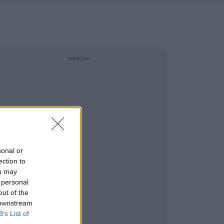
sonal or
ection to
ou may
 personal
out of the
 downstream
B’s List of