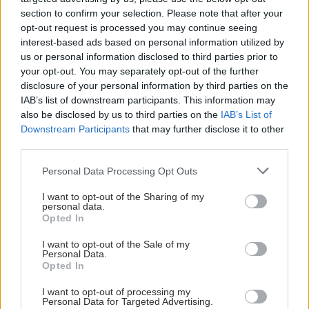
section to confirm your selection. Please note that after your
opt-out request is processed you may continue seeing
interest-based ads based on personal information utilized by
us or personal information disclosed to third parties prior to
your opt-out. You may separately opt-out of the further
disclosure of your personal information by third parties on the
IAB’s list of downstream participants. This information may
also be disclosed by us to third parties on the
IAB’s List of
Downstream Participants
that may further disclose it to other
third parties.
Please note that this website/app uses one or more Google
Personal Data Processing Opt Outs
services and may gather and store information including but
not limited to your visit or usage behaviour. You may click to
I want to opt-out of the Sharing of my
personal data.
grant or deny consent to Google and its third-party tags to
Opted In
Σκύλοι θεραπείας βοηθούν ανθρώπους που
use your data for below specified purposes in below Google
αναρρώνουν από εγκεφαλικό να είναι πιο δραστήριοι
consent section.
I want to opt-out of the Sale of my
Personal Data.
Opted In
I want to opt-out of processing my
Personal Data for Targeted Advertising.