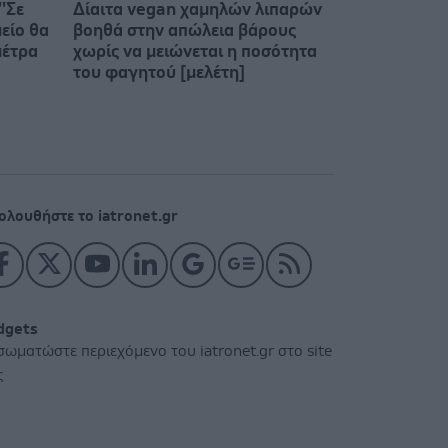
'Σε
Δίαιτα vegan χαμηλών λιπαρών
είο θα
βοηθά στην απώλεια βάρους
μέτρα
χωρίς να μειώνεται η ποσότητα
του φαγητού [μελέτη]
ολουθήστε το iatronet.gr
dgets
σωματώστε περιεχόμενο του iatronet.gr στο site
ς