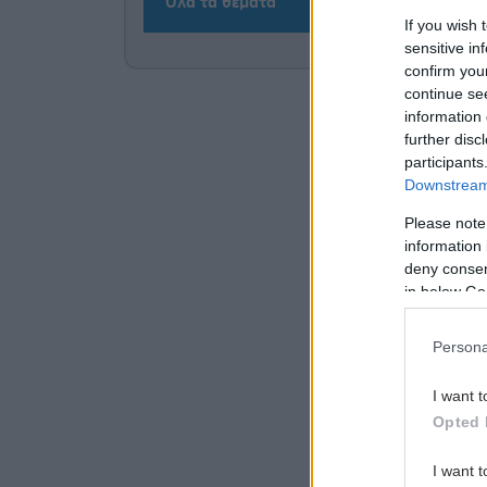
Όλα τα θέματα
If you wish 
sensitive in
confirm you
continue se
information 
further disc
participants
Downstream 
Please note
information 
deny consent
in below Go
Persona
I want t
Opted 
I want t