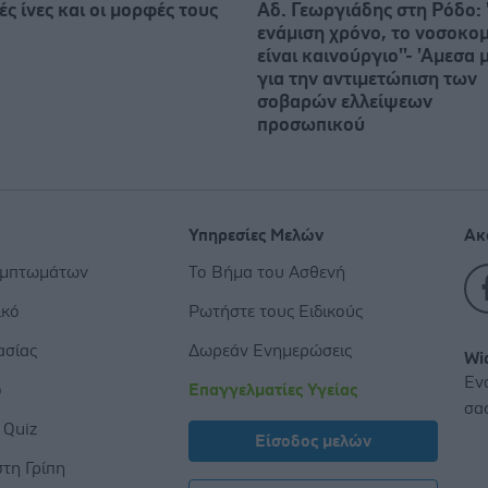
ς ίνες και οι μορφές τους
Αδ. Γεωργιάδης στη Ρόδο: '
ενάμιση χρόνο, το νοσοκομ
είναι καινούργιο''- 'Αμεσα 
για την αντιμετώπιση των
σοβαρών ελλείψεων
προσωπικού
Υπηρεσίες Μελών
Ακ
υμπτωμάτων
Το Βήμα του Ασθενή
ικό
Ρωτήστε τους Ειδικούς
ασίας
Δωρεάν Ενημερώσεις
Wi
Εν
ο
Επαγγελματίες Υγείας
σα
 Quiz
Είσοδος μελών
τη Γρίπη