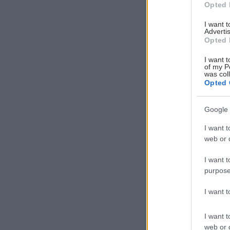
Opted 
I want 
Advertis
Opted 
I want t
of my P
was col
Opted 
Google 
I want t
web or d
I want t
purpose
I want 
I want t
web or d