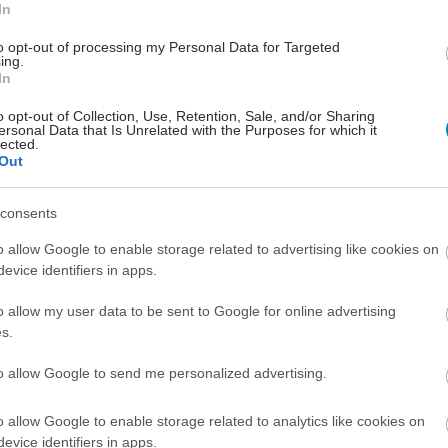
μας - έμπρακτα και
In
διαχρονικά''!
to opt-out of processing my Personal Data for Targeted
ing.
5th Diversity in Business Conference 2023.
In
o opt-out of Collection, Use, Retention, Sale, and/or Sharing
ersonal Data that Is Unrelated with the Purposes for which it
Πέμπτη, 09 Φεβρουαρίου 2023, 17:13
lected.
Out
Χρυσός “Ermis” για την
ενημερωτική εκστρατεία
forHER της Roche
consents
Η forHER μετρά πάνω από οκτώ
o allow Google to enable storage related to advertising like cookies on
evice identifiers in apps.
χρόνια δράσεων και πρωτοβουλιών
με στόχο την ευαισθητοποίηση των
o allow my user data to be sent to Google for online advertising
γυναικών για την πρόληψη και την
s.
έγκαιρη διάγνωση του γυναικείου
καρκίνου.
to allow Google to send me personalized advertising.
o allow Google to enable storage related to analytics like cookies on
evice identifiers in apps.