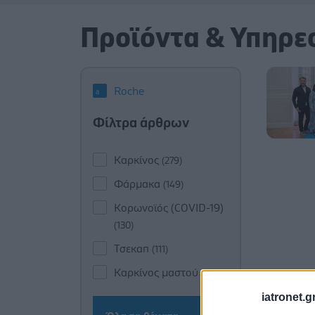
Προϊόντα & Υπηρε
Roche
Φίλτρα άρθρων
Καρκίνος
(279)
Φάρμακα
(149)
Κορωνοϊός (COVID-19)
(130)
Τσεκαπ
(111)
Καρκίνος μαστού
(100)
iatronet.g