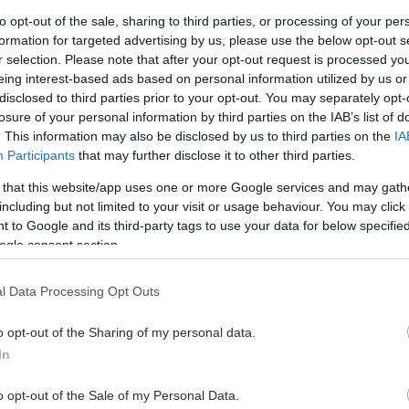
to opt-out of the sale, sharing to third parties, or processing of your per
formation for targeted advertising by us, please use the below opt-out s
Πέμπτη, 28 Μαρτίου 2024, 13:23
r selection. Please note that after your opt-out request is processed y
Roche: Έμπρακτη δέσμευση
eing interest-based ads based on personal information utilized by us or
disclosed to third parties prior to your opt-out. You may separately opt-
σε ένα ποικιλόμορφο, ισότιμο
losure of your personal information by third parties on the IAB’s list of
και συμπεριληπτικό
. This information may also be disclosed by us to third parties on the
IA
εργασιακό περιβάλλον
Participants
that may further disclose it to other third parties.
H Roche Hellas και η Roche
 that this website/app uses one or more Google services and may gath
Diagnostics Hellas επιβεβαίωσαν τη
including but not limited to your visit or usage behaviour. You may click 
δέσμευσή τους στην προώθηση μιας
 to Google and its third-party tags to use your data for below specifi
κουλτούρας ποικιλομορφίας.
ogle consent section.
l Data Processing Opt Outs
Πέμπτη, 12 Οκτωβρίου 2023, 12:45
Αγγελική Αγγέλη ''Η
o opt-out of the Sharing of my personal data.
Συμπερίληψη και η
In
διαφορετικότητα στο
επίκεντρο της κουλτούρας
o opt-out of the Sale of my Personal Data.