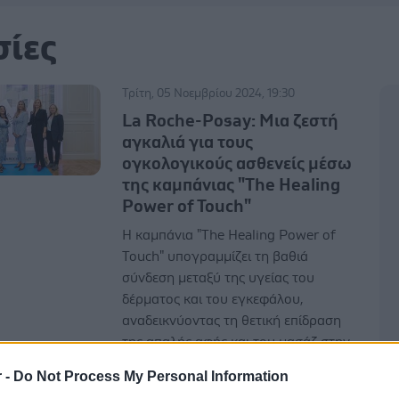
σίες
Τρίτη, 05 Νοεμβρίου 2024, 19:30
La Roche-Posay: Μια ζεστή
αγκαλιά για τους
ογκολογικούς ασθενείς μέσω
της καμπάνιας "The Healing
Power of Touch"
Η καμπάνια "The Healing Power of
Touch" υπογραμμίζει τη βαθιά
σύνδεση μεταξύ της υγείας του
δέρματος και του εγκεφάλου,
αναδεικνύοντας τη θετική επίδραση
της απαλής αφής και του μασάζ στην
ανακούφιση και τη βελτίωση της
r -
Do Not Process My Personal Information
συνολικής ευεξίας των ασθενών.