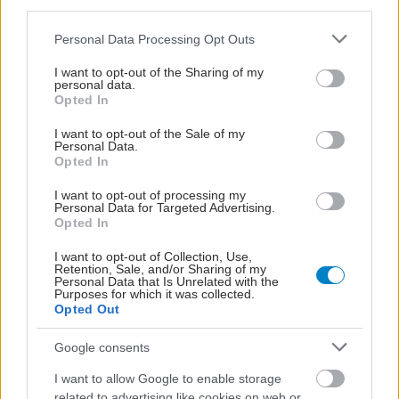
third parties.
Please note that this website/app uses one or more Google
Personal Data Processing Opt Outs
services and may gather and store information including but
not limited to your visit or usage behaviour. You may click to
I want to opt-out of the Sharing of my
personal data.
grant or deny consent to Google and its third-party tags to
Opted In
use your data for below specified purposes in below Google
consent section.
I want to opt-out of the Sale of my
Personal Data.
Opted In
I want to opt-out of processing my
Personal Data for Targeted Advertising.
Opted In
Η νέα εποχή της παιδιατρικής μεταμόσχευσης νεφρού
I want to opt-out of Collection, Use,
στην Ελλάδα
Retention, Sale, and/or Sharing of my
Personal Data that Is Unrelated with the
Purposes for which it was collected.
Opted Out
Google consents
I want to allow Google to enable storage
related to advertising like cookies on web or