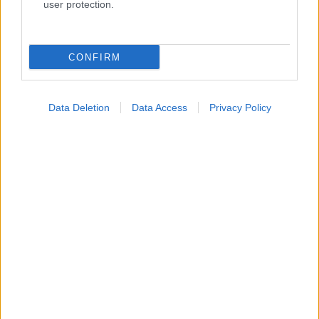
user protection.
Κατάλογοι Υγείας
CONFIRM
Εύρεση Ιατρού
Εφημερίες Φαρμακείων
Data Deletion
Data Access
Privacy Policy
Χάρτης Εφημεριών
Νοσοκομεία
Διαγνωστικά Κέντρα
Σύλλογοι Ασθενών
Φαρμακευτικές Εταιρείες
Πρόσθετα
Έλεγχος συμπτωμάτων
Ιατρικό Λεξικό