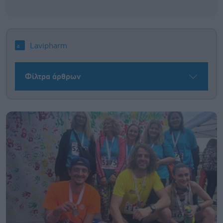
Lavipharm
Φίλτρα άρθρων