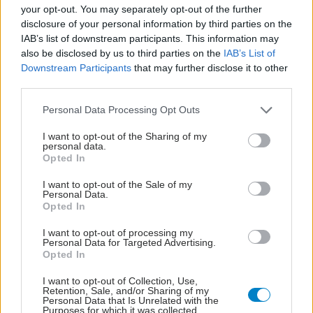
στο δρομικό αυτό γεγονός μεταδίδοντας πιστά το μήνυμα
your opt-out. You may separately opt-out of the further
«δεν έχει σημασία πώς τρέχεις, αλλά γιατί!».
disclosure of your personal information by third parties on the
IAB’s list of downstream participants. This information may
also be disclosed by us to third parties on the
IAB’s List of
Downstream Participants
that may further disclose it to other
third parties.
Please note that this website/app uses one or more Google
Personal Data Processing Opt Outs
services and may gather and store information including but
not limited to your visit or usage behaviour. You may click to
I want to opt-out of the Sharing of my
personal data.
grant or deny consent to Google and its third-party tags to
Opted In
use your data for below specified purposes in below Google
consent section.
I want to opt-out of the Sale of my
Personal Data.
Opted In
I want to opt-out of processing my
Personal Data for Targeted Advertising.
Opted In
I want to opt-out of Collection, Use,
Retention, Sale, and/or Sharing of my
Personal Data that Is Unrelated with the
Purposes for which it was collected.