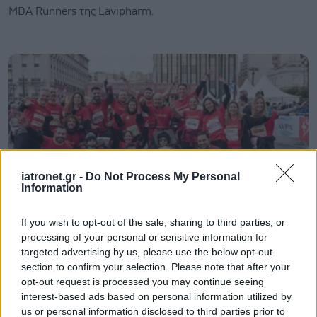
MDA Runners της Lavipharm.
iatronet.gr -
Do Not Process My Personal
Information
If you wish to opt-out of the sale, sharing to third parties, or
processing of your personal or sensitive information for
Πέμπτη, 24 Μαρτίου 2022, 17:21
targeted advertising by us, please use the below opt-out
Lavipharm: Χορηγός του MDA Ελλάς στον 10ο
section to confirm your selection. Please note that after your
Ημιμαραθώνιο Αθήνας 2022
opt-out request is processed you may continue seeing
interest-based ads based on personal information utilized by
Οι εργαζόμενοι της Lavipharm συμμετέχουν παραδοσιακά
us or personal information disclosed to third parties prior to