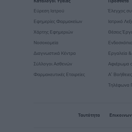
Κατάλογοι Υγείας
Πρόσθετα
Εύρεση Ιατρού
Έλεγχος σ
Εφημερίες Φαρμακείων
Ιατρικό Λεξ
Χάρτης Εφημεριών
Θέσεις Έργ
Νοσοκομεία
Ενδοσκόπι
Διαγνωστικά Κέντρα
Εργαλεία &
Σύλλογοι Ασθενών
Αφιέρωμα σ
Φαρμακευτικές Εταιρείες
Α’ Βοήθειε
Τηλέφωνα 
Ταυτότητα
Επικοινων