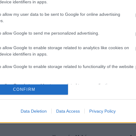
evice identifiers in apps.
o allow my user data to be sent to Google for online advertising
s.
to allow Google to send me personalized advertising.
o allow Google to enable storage related to analytics like cookies on
evice identifiers in apps.
o allow Google to enable storage related to functionality of the website
o allow Google to enable storage related to personalization.
φυγή 3 παραγόντων
Για υγιή οστά προτιμότερο 
CONFIRM
νου στη μέση ηλικία
το ποδόσφαιρο έναντι του
έτει 13 χρόνια χωρίς άνοια
περπατήματος [μελέτη]
o allow Google to enable storage related to security, including
η]
cation functionality and fraud prevention, and other user protection.
Data Deletion
Data Access
Privacy Policy