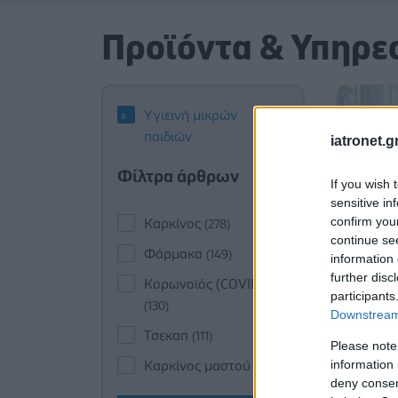
Προϊόντα & Υπηρε
Υγιεινή μικρών
παιδιών
iatronet.g
Φίλτρα άρθρων
If you wish 
sensitive in
confirm you
Καρκίνος
(278)
continue se
Φάρμακα
(149)
information 
further disc
Κορωνοϊός (COVID-19)
participants
(130)
Downstream 
Τσεκαπ
(111)
Please note
information 
Καρκίνος μαστού
(100)
deny consent