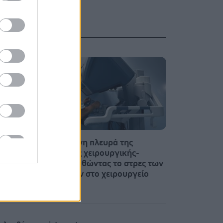
είναι
Η ανθρώπινη πλευρά της
ρομποτικής χειρουργικής-
Παρακολουθώντας το στρες των
χειρουργών στο χειρουργείο