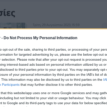
σίες
Τρίτη, 29 Αυγούστου 2023, 15:59
20η Διημερίδα Εκπαιδευτική
Διημερίδα: Πρακτικά
r -
Do Not Process My Personal Information
παιδιατρικά και νεογνολογικά
θέματα στη Πάτρα
to opt-out of the sale, sharing to third parties, or processing of your per
formation for targeted advertising by us, please use the below opt-out s
Θα πραγματοποιηθεί στις 23 και 24
r selection. Please note that after your opt-out request is processed y
Σεπτεμβρίου.
eing interest-based ads based on personal information utilized by us or
disclosed to third parties prior to your opt-out. You may separately opt-
losure of your personal information by third parties on the IAB’s list of
. This information may also be disclosed by us to third parties on the
IA
Τετάρτη, 23 Ιουνίου 2021, 15:53
Participants
that may further disclose it to other third parties.
Η καθημερινή και σωστή
υγιεινή με κατάλληλα
 that this website/app uses one or more Google services and may gath
including but not limited to your visit or usage behaviour. You may click 
προϊόντα αποτελεί
 to Google and its third-party tags to use your data for below specifi
απαραίτητη προϋπόθεση για