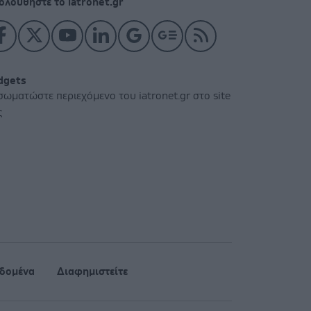
ολουθήστε το iatronet.gr
dgets
σωματώστε περιεχόμενο του iatronet.gr στο site
ς
δομένα
Διαφημιστείτε