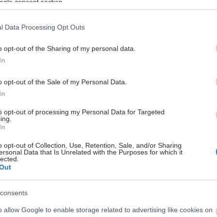
ogle consent section.
ένα καθαρό, υγιές και
αναζωογονημένο δέρμα
l Data Processing Opt Outs
Η Pharmasept κατανοεί απόλυτα την
ανάγκη για σωστό καθαρισμό και σε
o opt-out of the Sharing of my personal data.
συνδυασμό με την πολυετή της
In
εξειδίκευση, προσφέρει αφρόλουτρα
που απευθύνονται σε καταναλωτές
o opt-out of the Sale of my Personal Data.
όλων των ηλικιών και σέβονται
In
απόλυτα τη φυσιολογία και το pH της
to opt-out of processing my Personal Data for Targeted
επιδερμίδας.
ing.
In
o opt-out of Collection, Use, Retention, Sale, and/or Sharing
ersonal Data that Is Unrelated with the Purposes for which it
lected.
Out
consents
o allow Google to enable storage related to advertising like cookies on