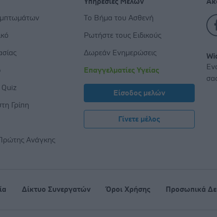
Υπηρεσίες Μελών
Ακ
υμπτωμάτων
Το Βήμα του Ασθενή
ικό
Ρωτήστε τους Ειδικούς
ασίας
Δωρεάν Ενημερώσεις
Wi
Εν
ο
Επαγγελματίες Υγείας
σα
 Quiz
Είσοδος μελών
τη Γρίπη
Γίνετε μέλος
ς
Πρώτης Ανάγκης
ία
Δίκτυο Συνεργατών
Όροι Χρήσης
Προσωπικά Δε