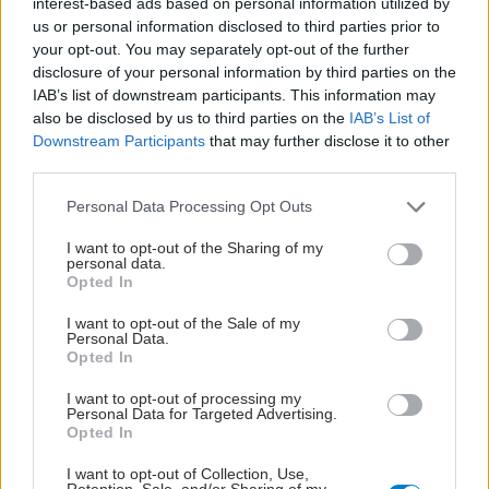
interest-based ads based on personal information utilized by
us or personal information disclosed to third parties prior to
your opt-out. You may separately opt-out of the further
disclosure of your personal information by third parties on the
IAB’s list of downstream participants. This information may
also be disclosed by us to third parties on the
IAB’s List of
Downstream Participants
that may further disclose it to other
third parties.
Please note that this website/app uses one or more Google
Personal Data Processing Opt Outs
services and may gather and store information including but
not limited to your visit or usage behaviour. You may click to
I want to opt-out of the Sharing of my
personal data.
grant or deny consent to Google and its third-party tags to
Opted In
Μαγειρικά σκεύη και υγεία: Τι δείχνουν οι νέες
use your data for below specified purposes in below Google
μελέτες
consent section.
I want to opt-out of the Sale of my
Personal Data.
Opted In
I want to opt-out of processing my
Personal Data for Targeted Advertising.
Opted In
I want to opt-out of Collection, Use,
Retention, Sale, and/or Sharing of my