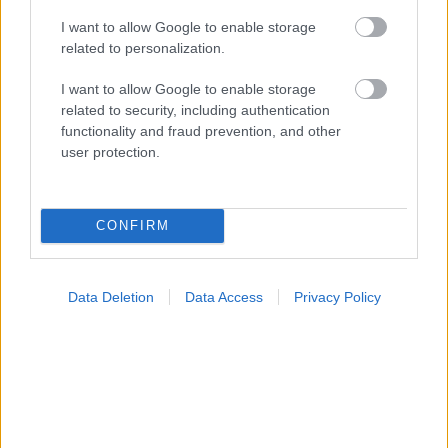
I want to allow Google to enable storage
Σημάδια διπολικής διαταραχής
related to personalization.
I want to allow Google to enable storage
related to security, including authentication
functionality and fraud prevention, and other
Ακολουθήστε το iatronet.gr
user protection.
CONFIRM
Widgets
Ενσωματώστε περιεχόμενο του iatronet.gr στο site σας
Data Deletion
Data Access
Privacy Policy
Κατάλογοι Υγείας
Εύρεση Ιατρού
Εφημερίες Φαρμακείων