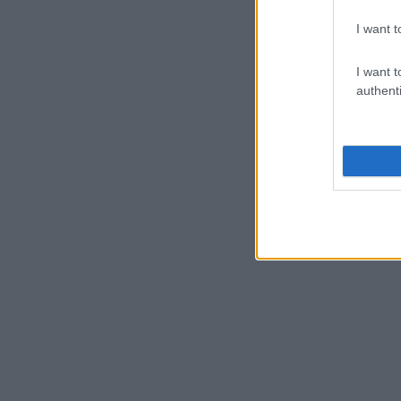
I want t
I want t
authenti