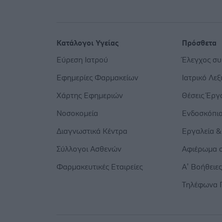
Κατάλογοι Υγείας
Πρόσθετα
Εύρεση Ιατρού
Έλεγχος σ
Εφημερίες Φαρμακείων
Ιατρικό Λεξ
Χάρτης Εφημεριών
Θέσεις Έργ
Νοσοκομεία
Ενδοσκόπι
Διαγνωστικά Κέντρα
Εργαλεία &
Σύλλογοι Ασθενών
Αφιέρωμα σ
Φαρμακευτικές Εταιρείες
Α’ Βοήθειε
Τηλέφωνα 