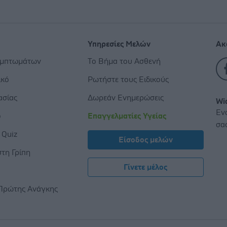
Υπηρεσίες Μελών
Ακ
υμπτωμάτων
Το Βήμα του Ασθενή
ικό
Ρωτήστε τους Ειδικούς
ασίας
Δωρεάν Ενημερώσεις
Wi
Εν
ο
Επαγγελματίες Υγείας
σα
 Quiz
Είσοδος μελών
τη Γρίπη
Γίνετε μέλος
ς
Πρώτης Ανάγκης