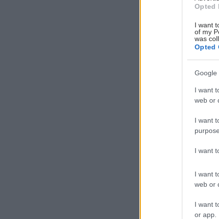
Opted 
I want t
of my P
was col
Opted 
Google 
I want t
web or d
I want t
purpose
I want 
I want t
web or d
I want t
or app.