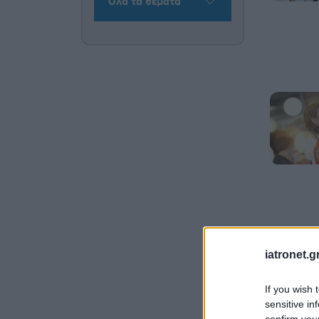
Όλα τα θέματα
iatronet.g
If you wish 
sensitive in