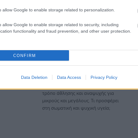
αθλημάτων στην ψυχική μας
o allow Google to enable storage related to personalization.
υγεία
Ξέρουμε ποια είναι τα οφέλη της
o allow Google to enable storage related to security, including
άσκησης για το σώμα… πώς μπορεί
cation functionality and fraud prevention, and other user protection.
όμως να βοηθήσει και το πνεύμα;
CONFIRM
Τετάρτη, 27 Αυγούστου 2008
Ιστιοπλοΐα: Άσκηση...παντός
καιρού
Data Deletion
Data Access
Privacy Policy
Η ιστιοπλοΐα αποτελεί έναν ασφαλή
τρόπο άθλησης και αναψυχής για
μικρούς και μεγάλους. Τι προσφέρει
στη σωματική και ψυχική υγεία;