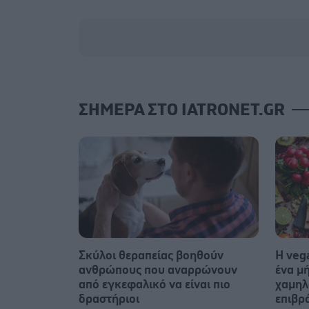
ΣΗΜΕΡΑ ΣΤΟ IATRONET.GR
Σκύλοι θεραπείας βοηθούν
Η veg
ανθρώπους που αναρρώνουν
ένα μή
από εγκεφαλικό να είναι πιο
χαμηλ
δραστήριοι
επιβρ