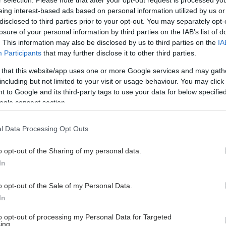
r selection. Please note that after your opt-out request is processed y
παιδί σας να ασχολείται με τον
eing interest-based ads based on personal information utilized by us or
αθλητισμό από μικρή ηλικία;
disclosed to third parties prior to your opt-out. You may separately opt-
losure of your personal information by third parties on the IAB’s list of
. This information may also be disclosed by us to third parties on the
IA
Participants
that may further disclose it to other third parties.
 that this website/app uses one or more Google services and may gath
including but not limited to your visit or usage behaviour. You may click 
Τετάρτη, 28 Φεβρουαρίου 2018
 to Google and its third-party tags to use your data for below specifi
Πώς η yoga γιατρεύει το
ogle consent section.
μυαλό μας
l Data Processing Opt Outs
Η yoga είναι ιδιαίτερα ωφέλιμη για
την υγεία μας, αλλά αυτό δεν
o opt-out of the Sharing of my personal data.
περιορίζεται στη σωματική. Ποια είναι
In
τα οφέλη αυτής της πρακτικής στην
ψυχική μας υγεία;
o opt-out of the Sale of my Personal Data.
In
Πέμπτη, 05 Οκτωβρίου 2017
to opt-out of processing my Personal Data for Targeted
ing.