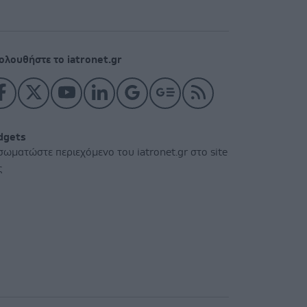
ολουθήστε το iatronet.gr
dgets
σωματώστε περιεχόμενο του iatronet.gr στο site
ς