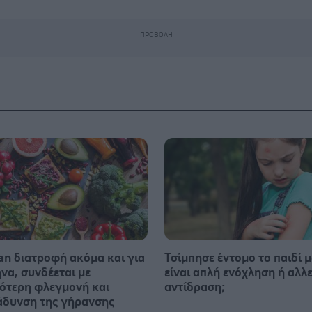
an διατροφή ακόμα και για
Τσίμπησε έντομο το παιδί μ
να, συνδέεται με
είναι απλή ενόχληση ή αλλ
ότερη φλεγμονή και
αντίδραση;
άδυνση της γήρανσης