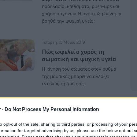
ποδηλασία, καθίσματα, push-ups και
χρήση οργάνων. Η ανάπτυξη δύναμης
βοηθά την ψυχική υγεία;
Τετάρτη, 15 Μαΐου 2019
Πώς ωφελεί ο χορός τη
σωματική και ψυχική υγεία
Η κίνηση του σώματος στον ρυθμό
της μουσικής μπορεί να αλλάξει
εντελώς τη ζωή σας.
Τρίτη, 05 Ιουνίου 2018
r -
Do Not Process My Personal Information
Εφηβεία: Πώς επηρεάζει η
άσκηση την ψυχική υγεία
to opt-out of the sale, sharing to third parties, or processing of your per
formation for targeted advertising by us, please use the below opt-out s
Γιατί πρέπει να ενθαρρύνετε το έφηβο