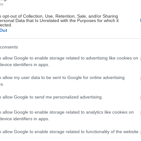
Yoga: Πώς βοηθά την ψυχική
In
μας υγεία;
o opt-out of Collection, Use, Retention, Sale, and/or Sharing
Εσείς κάνετε yoga; Το ξέρατε ότι
ersonal Data that Is Unrelated with the Purposes for which it
lected.
μπορεί να βοηθήσει σημαντικά όσους
Out
αντιμετωπίζουν κατάθλιψη και άγχος;
consents
Τρίτη, 06 Σεπτεμβρίου 2016
o allow Google to enable storage related to advertising like cookies on
evice identifiers in apps.
Περπάτημα: Tο απόλυτο
ηρεμιστικό της ψυχής!
o allow my user data to be sent to Google for online advertising
s.
Αποτελεί τον πλέον φυσικό και
οικονομικό τρόπο για να βελτιώσουμε
to allow Google to send me personalized advertising.
τη σωματική και ψυχική μας υγεία.
Δείτε γιατί.
o allow Google to enable storage related to analytics like cookies on
evice identifiers in apps.
Τετάρτη, 10 Φεβρουαρίου 2016
o allow Google to enable storage related to functionality of the website
Ποια είναι τα οφέλη των