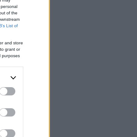
ou may
 personal
out of the
 downstream
B’s List of
er and store
to grant or
ed purposes