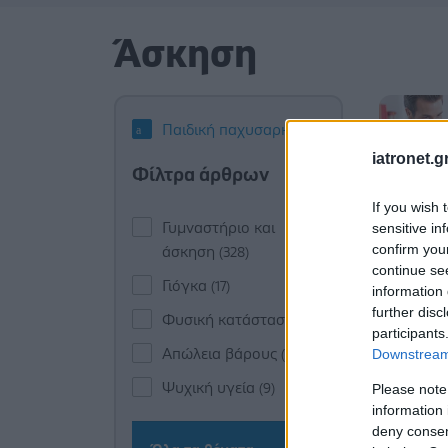
Άσκηση
Παιδική παχυσαρκία
iatronet.g
Φίλτρα άρθρων
If you wish 
Γυμναστήριο και
sensitive in
confirm you
άσκηση
(328)
continue se
Γιόγκα
(17)
information 
further disc
Φυσική κατάσταση
(10)
participants
Απώλεια βάρους
Downstream 
(10)
Ψυχική υγεία
Please note
(9)
information 
deny consent