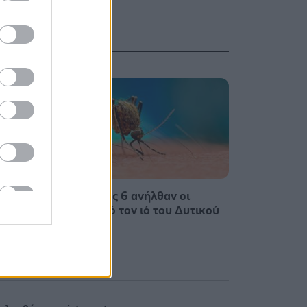
δ.
ΕΟΔΥ: Στους 6 ανήλθαν οι
αβή 7
θάνατοι από τον ιό του Δυτικού
ι τα
Νείλου