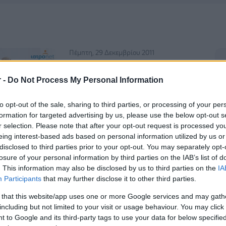
Πέμπτη, 29 Δεκεμβρίου 2011
Η άσκηση στα παιδιά
r -
Do Not Process My Personal Information
Η συστηματική σωματική
δραστηριότητα, την εποχή όπου η
to opt-out of the sale, sharing to third parties, or processing of your per
παιδική παχυσαρκία αγγίζει τα όρια
formation for targeted advertising by us, please use the below opt-out s
της 'επιδημίας' και οι χρόνιες
r selection. Please note that after your opt-out request is processed y
ασθένειες εμφανίζονται από πολύ
eing interest-based ads based on personal information utilized by us or
μικρές ηλικίες, συμβάλλει όχι μόνο
disclosed to third parties prior to your opt-out. You may separately opt-
στη διατήρηση ενός υγιούς
losure of your personal information by third parties on the IAB’s list of
. This information may also be disclosed by us to third parties on the
IA
σωματικού βάρους, αλλά και σε
Participants
that may further disclose it to other third parties.
πολλές ακόμη πτυχές της σωματικής
και ψυχικής υγείας,
 that this website/app uses one or more Google services and may gath
including but not limited to your visit or usage behaviour. You may click 
 to Google and its third-party tags to use your data for below specifi