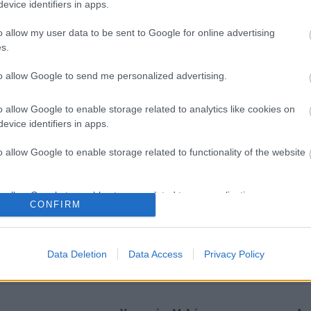
evice identifiers in apps.
o allow my user data to be sent to Google for online advertising
s.
to allow Google to send me personalized advertising.
o allow Google to enable storage related to analytics like cookies on
evice identifiers in apps.
o allow Google to enable storage related to functionality of the website
o allow Google to enable storage related to personalization.
πηρεάζει η ψυχική υγεία τη
Σε Λαμία και Καρδίτσα ο Ά
CONFIRM
ική
Γεωργιάδης για την παραλ
ασθενοφόρων του ΕΚΑΒ κα
o allow Google to enable storage related to security, including
εγκαίνια του ΚΥ Σοφάδων
cation functionality and fraud prevention, and other user protection.
Data Deletion
Data Access
Privacy Policy