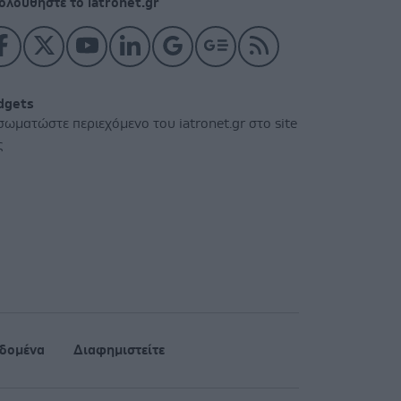
ολουθήστε το iatronet.gr
dgets
σωματώστε περιεχόμενο του iatronet.gr στο site
ς
δομένα
Διαφημιστείτε