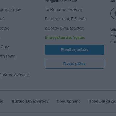
Υπηρεσίες Μελών
Ακ
υμπτωμάτων
Το Βήμα του Ασθενή
ικό
Ρωτήστε τους Ειδικούς
ασίας
Δωρεάν Ενημερώσεις
Wi
Εν
ο
Επαγγελματίες Υγείας
σα
 Quiz
Είσοδος μελών
τη Γρίπη
Γίνετε μέλος
ς
Πρώτης Ανάγκης
ία
Δίκτυο Συνεργατών
Όροι Χρήσης
Προσωπικά Δε