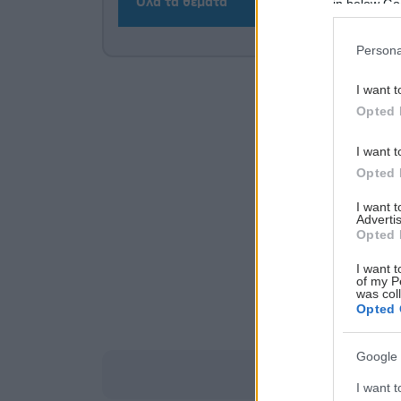
Όλα τα θέματα
in below Go
Persona
I want t
Opted 
I want t
Opted 
I want 
Advertis
Opted 
I want t
of my P
was col
Opted 
Google 
I want t