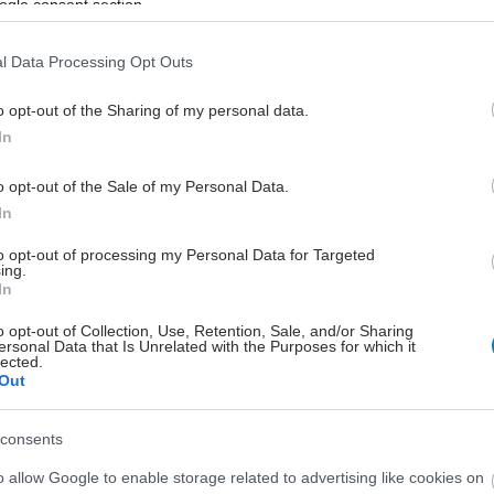
ogle consent section.
Παρασκευή, 19 Μαρτίου 2010
Παιδιά και γυμναστική
l Data Processing Opt Outs
Η έλλειψη φυσικής δραστηριότητας
μπορεί να θέσει τα παιδιά σε κίνδυνο
o opt-out of the Sharing of my personal data.
για: (παιδική) παχυσαρκία, υψηλότερη
In
πίεση του αίματος, υψηλότερα
επίπεδα της ‘κακής’ χοληστερόλης και
o opt-out of the Sale of my Personal Data.
χαμηλότερα επίπεδα ‘καλής’
In
χοληστερόλης.
to opt-out of processing my Personal Data for Targeted
ing.
In
o opt-out of Collection, Use, Retention, Sale, and/or Sharing
ersonal Data that Is Unrelated with the Purposes for which it
lected.
Out
consents
o allow Google to enable storage related to advertising like cookies on