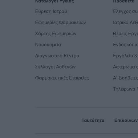
Κατάλογοι Υγείας
Πρόσθετα
Εύρεση Ιατρού
Έλεγχος σ
Εφημερίες Φαρμακείων
Ιατρικό Λεξ
Χάρτης Εφημεριών
Θέσεις Έργ
Νοσοκομεία
Ενδοσκόπι
Διαγνωστικά Κέντρα
Εργαλεία &
Σύλλογοι Ασθενών
Αφιέρωμα σ
Φαρμακευτικές Εταιρείες
Α’ Βοήθειε
Τηλέφωνα 
Ταυτότητα
Επικοινων