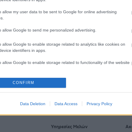
o allow my user data to be sent to Google for online advertising
s.
to allow Google to send me personalized advertising.
o allow Google to enable storage related to analytics like cookies on
evice identifiers in apps.
o allow Google to enable storage related to functionality of the website
o allow Google to enable storage related to personalization.
CONFIRM
 ενέκρινε το πρώτο mRNA
Αδιαμφισβήτητος ηγέτης σ
ιο γρίπης από τη Moderna
μεταμοσχεύσεις στην Ευρ
o allow Google to enable storage related to security, including
παραμένει η Ισπανία
cation functionality and fraud prevention, and other user protection.
Data Deletion
Data Access
Privacy Policy
Υπηρεσίες Μελών
Ακ