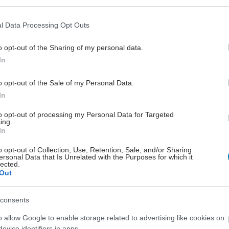
Σε εκκρεμότητα η Πράξη
Νομοθετικού Περιεχομένου
l Data Processing Opt Outs
για ιδιοσκευάσματα με
αποδεδειγμένη δράση κατά
o opt-out of the Sharing of my personal data.
της Covid - 19
In
Σε αναμονή ένταξης φαρμάκων στον
o opt-out of the Sale of my Personal Data.
γρήγορο Σύστημα Ηλεκτρονικής
In
Προέγκρισης για Covid 19.
to opt-out of processing my Personal Data for Targeted
ing.
In
o opt-out of Collection, Use, Retention, Sale, and/or Sharing
ersonal Data that Is Unrelated with the Purposes for which it
lected.
Out
consents
o allow Google to enable storage related to advertising like cookies on
evice identifiers in apps.