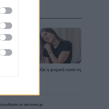
τις
Πώς επηρεάζει η ψυχική υγεία τη
ώπη
σωματική
ολουθήστε το iatronet.gr