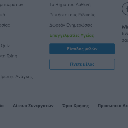
υμπτωμάτων
Το Βήμα του Ασθενή
ικό
Ρωτήστε τους Ειδικούς
ασίας
Δωρεάν Ενημερώσεις
Wi
Εν
ο
Επαγγελματίες Υγείας
σα
 Quiz
Είσοδος μελών
τη Γρίπη
Γίνετε μέλος
ς
Πρώτης Ανάγκης
ία
Δίκτυο Συνεργατών
Όροι Χρήσης
Προσωπικά Δε