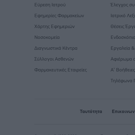
Εύρεση Ιατρού
Έλεγχος σ
Εφημερίες Φαρμακείων
Ιατρικό Λεξ
Χάρτης Εφημεριών
Θέσεις Έργ
Νοσοκομεία
Ενδοσκόπι
Διαγνωστικά Κέντρα
Εργαλεία &
Σύλλογοι Ασθενών
Αφιέρωμα σ
Φαρμακευτικές Εταιρείες
Α’ Βοήθειε
Τηλέφωνα 
Ταυτότητα
Επικοινων