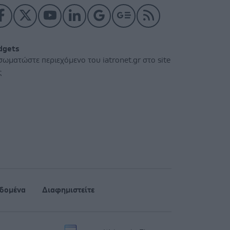
dgets
σωματώστε περιεχόμενο του iatronet.gr στο site
ς
δομένα
Διαφημιστείτε