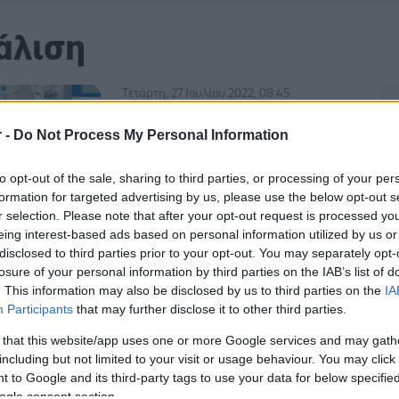
άλιση
Τετάρτη, 27 Ιουλίου 2022, 08:45
Ορίστηκε η Επιτροπή
r -
Do Not Process My Personal Information
Αξιολόγησης Ασθενών με
σοβαρή ανοσοανεπάρκεια για
to opt-out of the sale, sharing to third parties, or processing of your per
την προφυλακτική χορήγηση
formation for targeted advertising by us, please use the below opt-out s
Μονοκλωνικών
r selection. Please note that after your opt-out request is processed y
Αντισωμάτων κατά του ιού
eing interest-based ads based on personal information utilized by us or
SARS-CoV2
disclosed to third parties prior to your opt-out. You may separately opt-
losure of your personal information by third parties on the IAB’s list of
Αφορά τη χορήγηση του
. This information may also be disclosed by us to third parties on the
IA
προληπτικού φαρμάκου της
Participants
that may further disclose it to other third parties.
AstraZeneca.
 that this website/app uses one or more Google services and may gath
including but not limited to your visit or usage behaviour. You may click 
 to Google and its third-party tags to use your data for below specifi
Τρίτη, 16 Μαρτίου 2021, 09:30
ogle consent section.