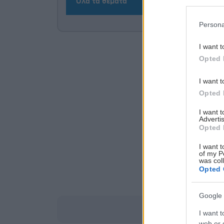
Όλα τα θέματα
Persona
I want t
Opted 
I want t
Opted 
I want 
Advertis
Opted 
I want t
of my P
was col
Opted 
Google 
I want t
web or d