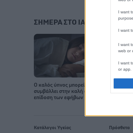
I want t
purpose
ΣΗΜΕΡΑ ΣΤΟ IATRONET.GR
I want 
I want t
web or d
I want t
or app.
I want t
Ο καλός ύπνος μπορεί να
Ο FDA
συμβάλλει στην καλή σχολική
εμβόλ
I want t
επίδοση των εφήβων
authenti
Κατάλογοι Υγείας
Πρόσθετα