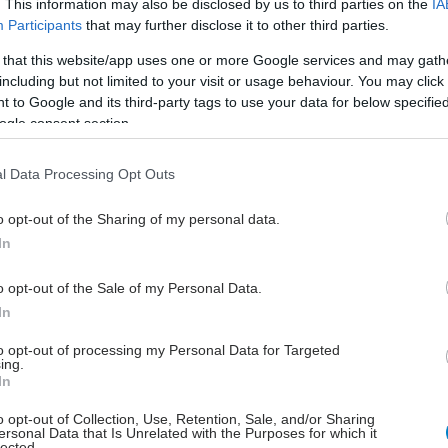
. This information may also be disclosed by us to third parties on the
IA
σε δημόσιο νοσοκομείο
Participants
that may further disclose it to other third parties.
Η ακτινοθεραπεύτρια ογκολόγος Κ.
 that this website/app uses one or more Google services and may gath
Μπόνιου εξηγεί στο iatronet.gr τα
including but not limited to your visit or usage behaviour. You may click 
πλεονεκτήματα της ανώδυνης,
 to Google and its third-party tags to use your data for below specifi
ogle consent section.
αναίμακτης τεχνικής που ακτινοβολεί
τον όγκο με ακρίβεια χιλιοστού και
απαιτεί μόλις 1 ως 5 συνεδρίες.
l Data Processing Opt Outs
o opt-out of the Sharing of my personal data.
Πέμπτη, 07 Αυγούστου 2025, 11:02
In
Ακτινολογική Εταιρεία:
o opt-out of the Sale of my Personal Data.
Αντιδρά σε αιφνιδιαστικές
In
αλλαγές σε Νευροακτινολογία
- άδειες υπερήχων
to opt-out of processing my Personal Data for Targeted
ing.
Παρέχεται η δυνατότητα ιατρικών
In
πράξεων σε νευρολόγους και
o opt-out of Collection, Use, Retention, Sale, and/or Sharing
δερματολόγους.
ersonal Data that Is Unrelated with the Purposes for which it
lected.