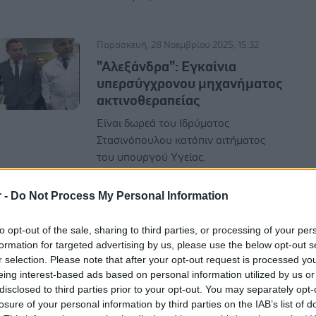
Παρασκευή, 28 Νοεμβρίου 2025, 15:32
"Αλεξάνδρα": Εγκαίνια
υπερσύγχρονου μηχανήματος
ακτινοθεραπείας
Είναι δωρεά του Ιδρύματος
Στασινόπουλου κατόπιν αιτήματος
του υπουργού Υγείας.
r -
Do Not Process My Personal Information
to opt-out of the sale, sharing to third parties, or processing of your per
formation for targeted advertising by us, please use the below opt-out s
Πέμπτη, 11 Σεπτεμβρίου 2025, 08:00
r selection. Please note that after your opt-out request is processed y
eing interest-based ads based on personal information utilized by us or
Στερεοτακτική
disclosed to third parties prior to your opt-out. You may separately opt-
ακτινοθεραπεία: Στο
losure of your personal information by third parties on the IAB’s list of
Θεαγένειο η πρώτη εφαρμογή