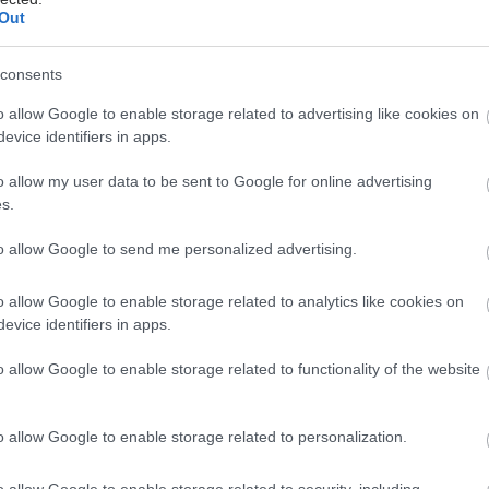
Out
Τρίτη, 08 Οκτωβρίου 2024, 10:00
consents
Γράμμα στον πρωθυπουργό: Η
ακτινοθεραπεία με πρωτόνια
o allow Google to enable storage related to advertising like cookies on
και το χάσμα περίθαλψης
evice identifiers in apps.
Παιδιά με καρκίνο καταφεύγουν με
o allow my user data to be sent to Google for online advertising
τους γονείς τους στην Ιταλία και
s.
άλλες χώρες για τις προηγμένες
to allow Google to send me personalized advertising.
θεραπείες. Τα πλεονεκτήματα των
πρωτονίων και το αίτημα για
o allow Google to enable storage related to analytics like cookies on
δημιουργία μονάδας στην Ελλάδα.
evice identifiers in apps.
o allow Google to enable storage related to functionality of the website
Πέμπτη, 03 Οκτωβρίου 2024, 15:16
Το πρώτο αναγνωρισμένο
o allow Google to enable storage related to personalization.
κέντρο στερεοτακτικής
ακτινοχειρουργικής και
o allow Google to enable storage related to security, including