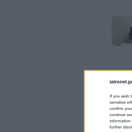
iatronet.g
If you wish 
sensitive in
confirm you
continue se
information 
further disc