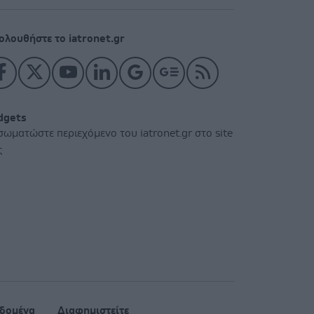
ολουθήστε το iatronet.gr
dgets
σωματώστε περιεχόμενο του iatronet.gr στο site
ς
δομένα
Διαφημιστείτε