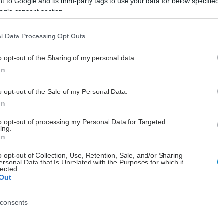
 to Google and its third-party tags to use your data for below specifi
Τι αναφέρεται σε νομοσχέδιο του
ogle consent section.
υπουργείου Δικαιοσύνης που
παρουσιάστηκε σήμερα.
l Data Processing Opt Outs
o opt-out of the Sharing of my personal data.
Τετάρτη, 23 Οκτωβρίου 2024, 16:47
In
ΕΟΦ: Προσοχή σε προϊόν για
o opt-out of the Sale of my Personal Data.
την ενίσχυση της ανδρικής
In
σεξουαλικής δραστηριότητας
to opt-out of processing my Personal Data for Targeted
Τι αναφέρεται σε σημερινή
ing.
ανακοίνωση του Εθνικού
In
Οργανισμού Φαρμάκων.
o opt-out of Collection, Use, Retention, Sale, and/or Sharing
ersonal Data that Is Unrelated with the Purposes for which it
lected.
Out
consents