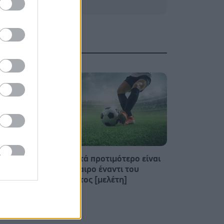
Για υγιή οστά προτιμότερο είναι
το ποδόσφαιρο έναντι του
 άνοια
περπατήματος [μελέτη]