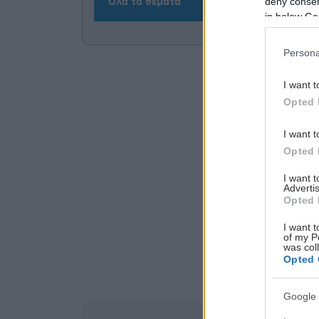
deny consent
Όλα τα θέματα
in below Go
Persona
I want t
Opted 
I want t
Opted 
I want 
Advertis
Opted 
I want t
of my P
was col
Opted 
Google 