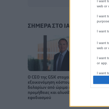
I want t
web or d
I want t
purpose
ΣΗΜΕΡΑ ΣΤΟ IATRONET.GR
I want 
I want t
web or d
I want t
or app.
I want t
Ο CEO της GSK στοχεύει σε
Οι αλ
εξοικονόμηση κόστους 2,5 δισ.
θεωρο
I want t
δολαρίων από ώριμα προϊόντα,
πέρασ
authenti
προμήθειες και αλυσίδα
εφοδιασμού