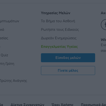
Υπηρεσίες Μελών
Ακ
υμπτωμάτων
Το Βήμα του Ασθενή
ικό
Ρωτήστε τους Ειδικούς
ασίας
Δωρεάν Ενημερώσεις
Wi
Εν
ο
Επαγγελματίες Υγείας
σα
 Quiz
Είσοδος μελών
τη Γρίπη
Γίνετε μέλος
ς
Πρώτης Ανάγκης
ία
Δίκτυο Συνεργατών
Όροι Χρήσης
Προσωπικά Δε