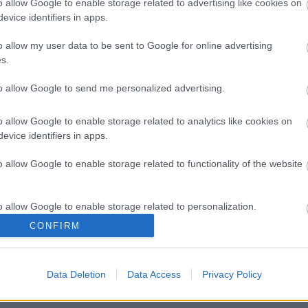
o allow Google to enable storage related to advertising like cookies on
evice identifiers in apps.
o allow my user data to be sent to Google for online advertising
s.
to allow Google to send me personalized advertising.
o allow Google to enable storage related to analytics like cookies on
evice identifiers in apps.
o allow Google to enable storage related to functionality of the website
o allow Google to enable storage related to personalization.
λαγές στο σώμα που
Η αποφυγή 3 παραγόντων
CONFIRM
ύνται φυσιολογικές με το
κινδύνου στη μέση ηλικία
o allow Google to enable storage related to security, including
μα του χρόνου
προσθέτει 13 χρόνια χωρίς
cation functionality and fraud prevention, and other user protection.
[μελέτη]
Data Deletion
Data Access
Privacy Policy