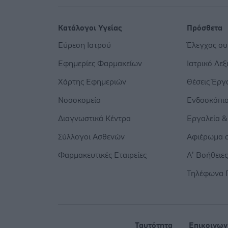
Κατάλογοι Υγείας
Πρόσθετα
Εύρεση Ιατρού
Έλεγχος σ
Εφημερίες Φαρμακείων
Ιατρικό Λεξ
Χάρτης Εφημεριών
Θέσεις Έργ
Νοσοκομεία
Ενδοσκόπι
Διαγνωστικά Κέντρα
Εργαλεία &
Σύλλογοι Ασθενών
Αφιέρωμα σ
Φαρμακευτικές Εταιρείες
Α’ Βοήθειε
Τηλέφωνα 
Ταυτότητα
Επικοινων