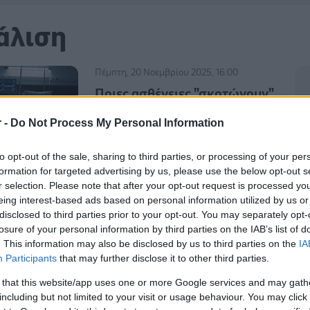
άλιση
Πέμπτη, 20 Νοεμβρίου 2025, 16:00
Ποιες ασθένειες "σκοτώνουν"
περισσότερους άνδρες και
r -
Do Not Process My Personal Information
ποιες περισσότερες γυναίκες
[πίνακας]
to opt-out of the sale, sharing to third parties, or processing of your per
Τα στοιχεία που περιλαμβάνονται
formation for targeted advertising by us, please use the below opt-out s
στην πρόσφατη έκθεση του ΟΟΣΑ, με
r selection. Please note that after your opt-out request is processed y
τίτλο "Health at a Glance".
eing interest-based ads based on personal information utilized by us or
disclosed to third parties prior to your opt-out. You may separately opt-
losure of your personal information by third parties on the IAB’s list of
. This information may also be disclosed by us to third parties on the
IA
Τρίτη, 01 Απριλίου 2025, 16:16
Participants
that may further disclose it to other third parties.
Γ. Φλωρίδης: "Φρένο" στην
 that this website/app uses one or more Google services and may gath
παρένθετη μητρότητα για τα
including but not limited to your visit or usage behaviour. You may click 
ζευγάρια ανδρών