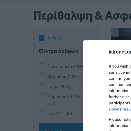
Περίθαλψη & Ασφ
Άνδρας
Φίλτρα άρθρων
iatronet.g
If you wish 
Νοσοκομεία
(2123)
sensitive in
Φάρμακα
(1061)
confirm you
continue se
Ιατροί
(904)
information 
Κορωνοϊός (COVID-19)
further disc
participants
(321)
Downstream 
ΕΟΠΥΥ
(267)
Please note
information 