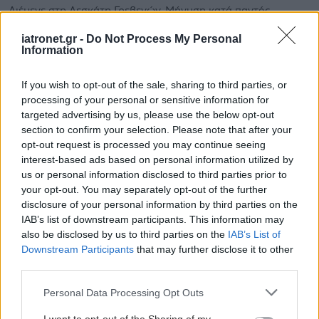
Διέμενε στη Δεσκάτη Γρεβενών. Μήνυση κατά παντός
υπευθύνου υπέβαλε ο σύζυγός της.
iatronet.gr -
Do Not Process My Personal
Information
If you wish to opt-out of the sale, sharing to third parties, or
processing of your personal or sensitive information for
targeted advertising by us, please use the below opt-out
section to confirm your selection. Please note that after your
opt-out request is processed you may continue seeing
interest-based ads based on personal information utilized by
us or personal information disclosed to third parties prior to
your opt-out. You may separately opt-out of the further
disclosure of your personal information by third parties on the
IAB’s list of downstream participants. This information may
also be disclosed by us to third parties on the
IAB’s List of
Downstream Participants
that may further disclose it to other
Τετάρτη, 01 Φεβρουαρίου 2023, 16:51
third parties.
Θεσσαλονίκη: Φυλάκιση 20 μηνών σε
Please note that this website/app uses one or more Google
Personal Data Processing Opt Outs
Μαιευτήρα για τον θάνατο βρέφους στον τοκετό
services and may gather and store information including but