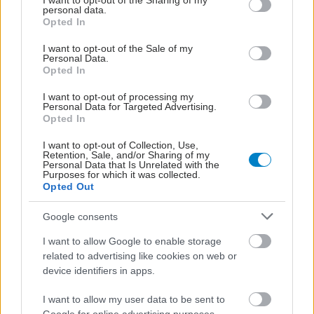
not limited to your visit or usage behaviour. You may click to
I want to opt-out of the Sharing of my
Δεν πρόλαβε να αντικρύσει το φως του κόσμου ένα
personal data.
grant or deny consent to Google and its third-party tags to
κοριτσάκι που έχασε τη ζωή του στη γέννα, από λάθος
Opted In
use your data for below specified purposes in below Google
χειρισμό του μαιευτήρα – γυναικολόγου, όπως αποφάνθηκε
consent section.
I want to opt-out of the Sale of my
το δικαστήριο.
Personal Data.
Opted In
I want to opt-out of processing my
Personal Data for Targeted Advertising.
Opted In
I want to opt-out of Collection, Use,
Retention, Sale, and/or Sharing of my
Personal Data that Is Unrelated with the
Purposes for which it was collected.
Opted Out
Google consents
I want to allow Google to enable storage
related to advertising like cookies on web or
device identifiers in apps.
Πέμπτη, 25 Αυγούστου 2022, 19:20
I want to allow my user data to be sent to
Λάρισα: Απίστευτη ταλαιπωρία ζευγαριού που