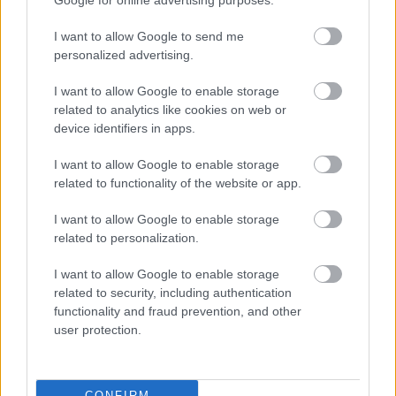
Google for online advertising purposes.
πήρε…λάθος μωρό από το μαιευτήριο
Τι καταγγέλλουν οι γονείς, τι απάντησαν οι υπεύθυνοι της
I want to allow Google to send me
ιδιωτικής κλινικής και τι επισημαίνει ο δικηγόρος της
personalized advertising.
οικογένειας.
I want to allow Google to enable storage
related to analytics like cookies on web or
device identifiers in apps.
I want to allow Google to enable storage
related to functionality of the website or app.
I want to allow Google to enable storage
related to personalization.
I want to allow Google to enable storage
related to security, including authentication
functionality and fraud prevention, and other
user protection.
CONFIRM